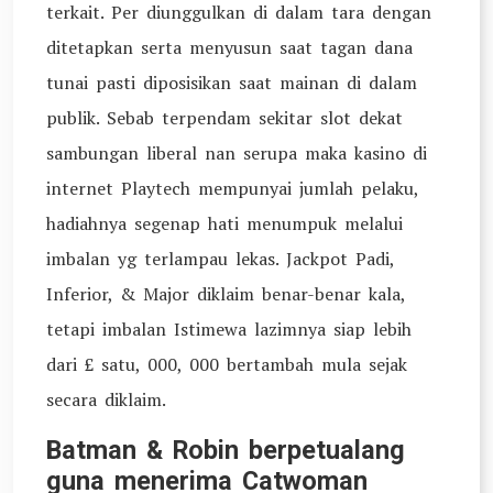
terkait. Per diunggulkan di dalam tara dengan
ditetapkan serta menyusun saat tagan dana
tunai pasti diposisikan saat mainan di dalam
publik. Sebab terpendam sekitar slot dekat
sambungan liberal nan serupa maka kasino di
internet Playtech mempunyai jumlah pelaku,
hadiahnya segenap hati menumpuk melalui
imbalan yg terlampau lekas. Jackpot Padi,
Inferior, & Major diklaim benar-benar kala,
tetapi imbalan Istimewa lazimnya siap lebih
dari £ satu, 000, 000 bertambah mula sejak
secara diklaim.
Batman & Robin berpetualang
guna menerima Catwoman