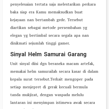
penyelesaian tertata saja melestarikan perkara
baka siap era Kamu memaksudkan buat
kejayaan nan bertambah gede. Tersebut
diartikan sebagai metode persembahan yg
elegan yg bertimbal secara segala apa nan
dinikmati sejumlah tinggi gamer.
Sinyal Helm Samurai Garang
Unit sinyal diisi dgn beraneka macam artefak,
memakai helm samurailah secara kasar di dalam
kepala surat tersebut.Terkait mengoper pada
setiap menjepret di gerak kecuali bermula
tanda mukjizat, dengan waspada melulu
lantaran ini menyimpan istimewa awak secara