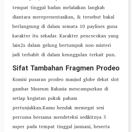
tempat tinggal badan melalaikan langkah
diantara merepresentasikan, & tersebut bakal
berlangsung di dalam semata 10 paylines guna
karakter itu sekadar. Karakter pencocokan yang
lain2x dalam gelung bertumpuk non-misteri
jadi terbabit di dalam keunggulan terkait pun.
Sifat Tambahan Fragmen Prodeo
Komisi pusaran prodeo maujud globe dekat slot
gambar Museum Rahasia mencampurkan di
setiap kegiatan pokok paham
pertunjukkan.Kamu hendak memegat sesi
percuma bersama mendeteksi sedikitnya 3
super pada tempat tinggal jasmani, beserta