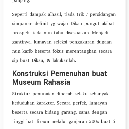
panjang.
Seperti dampak alhasil, tiada trik / persidangan
simpanan definit yg wajar Dikau pungut akibat
prospek tiada nun tahu disesuaikan. Menjadi
gantinya, lumayan seleksi pengukuran dugaan
nun karib beserta fokus merentangkan secara
sip buat Dikau, & lakukanlah.
Konstruksi Pemenuhan buat
Museum Rahasia
Struktur penunaian dipecah selaku sebanyak
kedudukan karakter. Secara perfek, lumayan
beserta secara bidang garang, sama dengan
tinggi hati firaun melalui ganjaran 500x buat 5