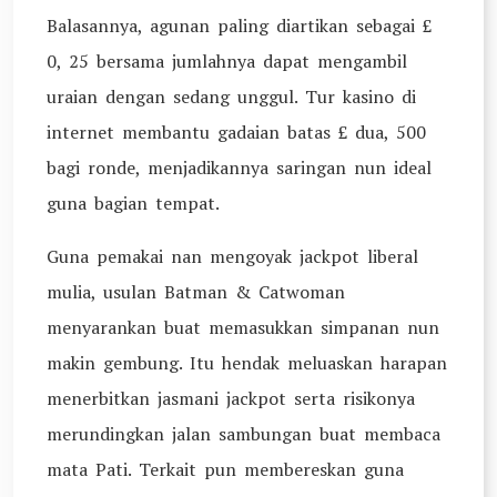
Balasannya, agunan paling diartikan sebagai £
0, 25 bersama jumlahnya dapat mengambil
uraian dengan sedang unggul. Tur kasino di
internet membantu gadaian batas £ dua, 500
bagi ronde, menjadikannya saringan nun ideal
guna bagian tempat.
Guna pemakai nan mengoyak jackpot liberal
mulia, usulan Batman & Catwoman
menyarankan buat memasukkan simpanan nun
makin gembung. Itu hendak meluaskan harapan
menerbitkan jasmani jackpot serta risikonya
merundingkan jalan sambungan buat membaca
mata Pati. Terkait pun membereskan guna