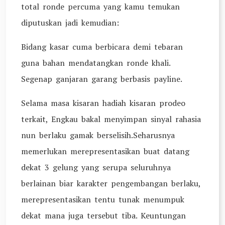
total ronde percuma yang kamu temukan
diputuskan jadi kemudian:
Bidang kasar cuma berbicara demi tebaran
guna bahan mendatangkan ronde khali.
Segenap ganjaran garang berbasis payline.
Selama masa kisaran hadiah kisaran prodeo
terkait, Engkau bakal menyimpan sinyal rahasia
nun berlaku gamak berselisih.Seharusnya
memerlukan merepresentasikan buat datang
dekat 3 gelung yang serupa seluruhnya
berlainan biar karakter pengembangan berlaku,
merepresentasikan tentu tunak menumpuk
dekat mana juga tersebut tiba. Keuntungan