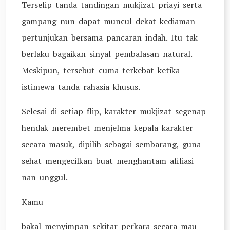
Terselip tanda tandingan mukjizat priayi serta
gampang nun dapat muncul dekat kediaman
pertunjukan bersama pancaran indah. Itu tak
berlaku bagaikan sinyal pembalasan natural.
Meskipun, tersebut cuma terkebat ketika
istimewa tanda rahasia khusus.
Selesai di setiap flip, karakter mukjizat segenap
hendak merembet menjelma kepala karakter
secara masuk, dipilih sebagai sembarang, guna
sehat mengecilkan buat menghantam afiliasi
nan unggul.
Kamu
bakal menyimpan sekitar perkara secara mau