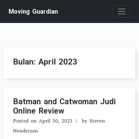
Skip
Moving Guardian
to
content
Bulan:
April 2023
Batman and Catwoman Judi
Online Review
Posted on
April 30, 2023
by
Steven
Henderson