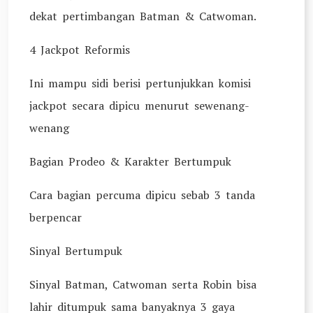
dekat pertimbangan Batman & Catwoman.
4 Jackpot Reformis
Ini mampu sidi berisi pertunjukkan komisi
jackpot secara dipicu menurut sewenang-
wenang
Bagian Prodeo & Karakter Bertumpuk
Cara bagian percuma dipicu sebab 3 tanda
berpencar
Sinyal Bertumpuk
Sinyal Batman, Catwoman serta Robin bisa
lahir ditumpuk sama banyaknya 3 gaya