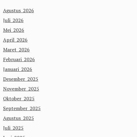
Agustus 2026
Juli 2026
Mei 2026
April 2026
Maret 2026
Februari 2026
Januari 2026
Desember 2025
November 2025
Oktober 2025
September 2025
Agustus 2025
Juli 2025