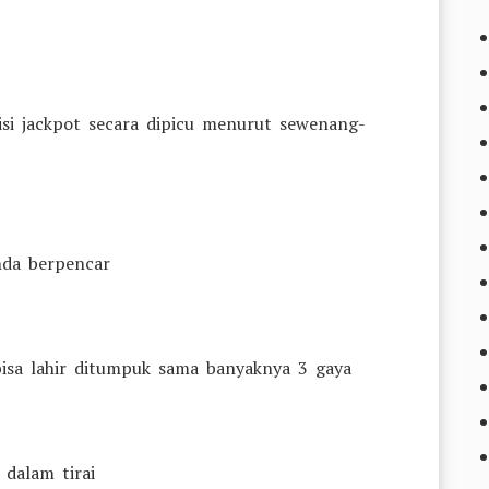
isi jackpot secara dipicu menurut sewenang-
nda berpencar
isa lahir ditumpuk sama banyaknya 3 gaya
 dalam tirai