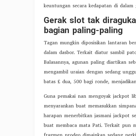
keuntungan secara kedapatan di dalam 
Gerak slot tak diraguk
bagian paling-paling
Tagan mungkin diposisikan lantaran be
dalam dasbor. Terkait diatur sambil pat
Balasannya, agunan paling diartikan se
mengambil uraian dengan sedang unggul
batas £ dua, 500 bagi ronde, menjadika
Guna pemakai nan mengoyak jackpot li
menyarankan buat memasukkan simpana
harapan menerbitkan jasmani jackpot s
buat membaca mata Pati. Terkait pun 
fragmen prodeo dimainkan sedang perk