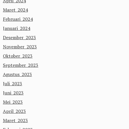
April 2024
Maret 2024
Februari 2024
Januari 2024
Desember 2023
November 2023
Oktober 2023
September 2023
Agustus 2023
Juli 2023
Juni 2023
Mei 2023
April 2023
Maret 2023