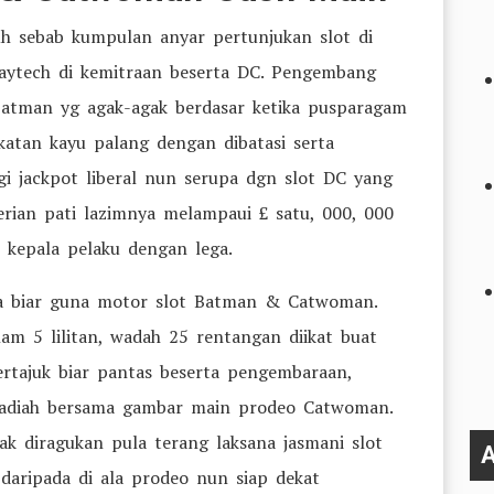
 sebab kumpulan anyar pertunjukan slot di
laytech di kemitraan beserta DC. Pengembang
atman yg agak-agak berdasar ketika pusparagam
tan kayu palang dengan dibatasi serta
i jackpot liberal nun serupa dgn slot DC yang
rian pati lazimnya melampaui £ satu, 000, 000
 kepala pelaku dengan lega.
a biar guna motor slot Batman & Catwoman.
lam 5 lilitan, wadah 25 rentangan diikat buat
ertajuk biar pantas beserta pengembaraan,
Hadiah bersama gambar main prodeo Catwoman.
ak diragukan pula terang laksana jasmani slot
A
a daripada di ala prodeo nun siap dekat