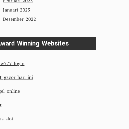
Februari 2023
Januari 2023
Desember 2022
ward Winning Websites
w777 login
t gacor hari ini
gel online
t
us slot