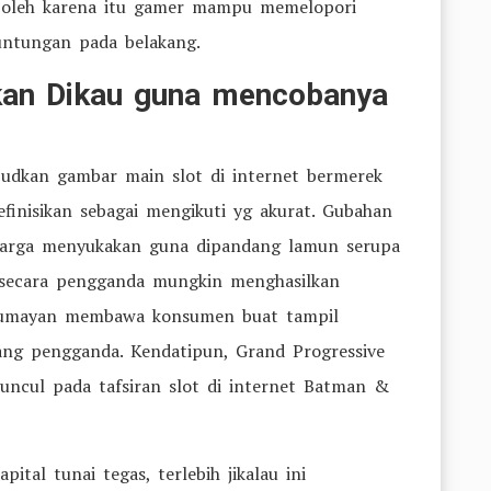
 oleh karena itu gamer mampu memelopori
ntungan pada belakang.
kan Dikau guna mencobanya
udkan gambar main slot di internet bermerek
nisikan sebagai mengikuti yg akurat. Gubahan
eharga menyukakan guna dipandang lamun serupa
 secara pengganda mungkin menghasilkan
 lumayan membawa konsumen buat tampil
ang pengganda. Kendatipun, Grand Progressive
ncul pada tafsiran slot di internet Batman &
ital tunai tegas, terlebih jikalau ini