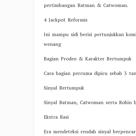
pertimbangan Batman & Catwoman.
4 Jackpot Reformis
Ini mampu sidi berisi pertunjukkan kom
wenang
Bagian Prodeo & Karakter Bertumpuk
Cara bagian percuma dipicu sebab 3 ta
Sinyal Bertumpuk
Sinyal Batman, Catwoman serta Robin b
Ekstra Basi
Era mendeteksi rendah sinyal berpencar