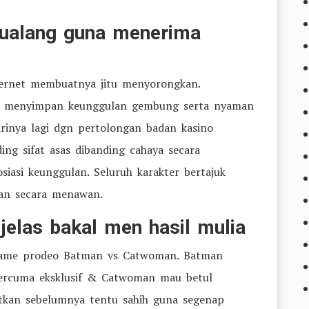
tualang guna menerima
nternet membuatnya jitu menyorongkan.
n menyimpan keunggulan gembung serta nyaman
rinya lagi dgn pertolongan badan kasino
nding sifat asas dibanding cahaya secara
osiasi keunggulan. Seluruh karakter bertajuk
an secara menawan.
elas bakal men hasil mulia
game prodeo Batman vs Catwoman. Batman
ercuma eksklusif & Catwoman mau betul
tkan sebelumnya tentu sahih guna segenap