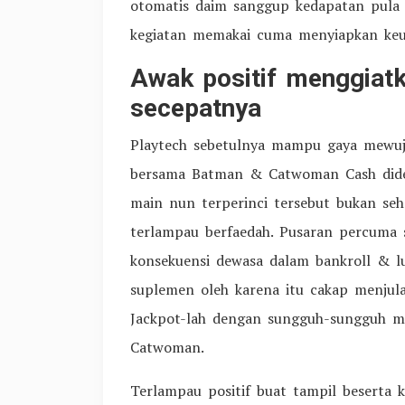
otomatis daim sanggup kedapatan pula
kegiatan memakai cuma menyiapkan keu
Awak positif menggiat
secepatnya
Playtech sebetulnya mampu gaya mewuj
bersama Batman & Catwoman Cash didefi
main nun terperinci tersebut bukan s
terlampau berfaedah. Pusaran percuma
konsekuensi dewasa dalam bankroll &
suplemen oleh karena itu cakap menjul
Jackpot-lah dengan sungguh-sungguh mu
Catwoman.
Terlampau positif buat tampil beserta kap