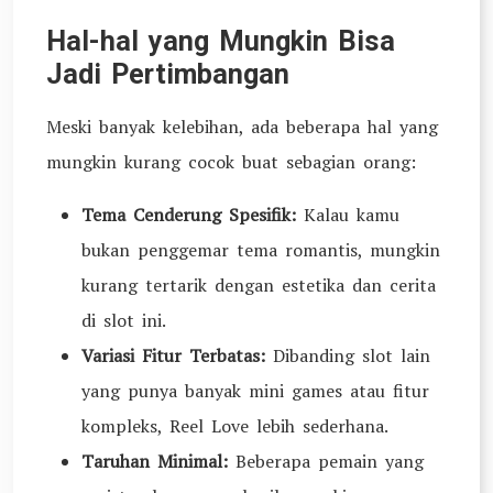
Hal-hal yang Mungkin Bisa
Jadi Pertimbangan
Meski banyak kelebihan, ada beberapa hal yang
mungkin kurang cocok buat sebagian orang:
Tema Cenderung Spesifik:
Kalau kamu
bukan penggemar tema romantis, mungkin
kurang tertarik dengan estetika dan cerita
di slot ini.
Variasi Fitur Terbatas:
Dibanding slot lain
yang punya banyak mini games atau fitur
kompleks, Reel Love lebih sederhana.
Taruhan Minimal:
Beberapa pemain yang