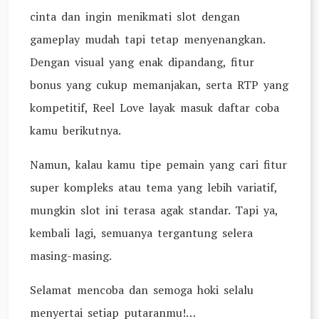
cinta dan ingin menikmati slot dengan
gameplay mudah tapi tetap menyenangkan.
Dengan visual yang enak dipandang, fitur
bonus yang cukup memanjakan, serta RTP yang
kompetitif, Reel Love layak masuk daftar coba
kamu berikutnya.
Namun, kalau kamu tipe pemain yang cari fitur
super kompleks atau tema yang lebih variatif,
mungkin slot ini terasa agak standar. Tapi ya,
kembali lagi, semuanya tergantung selera
masing-masing.
Selamat mencoba dan semoga hoki selalu
menyertai setiap putaranmu!…