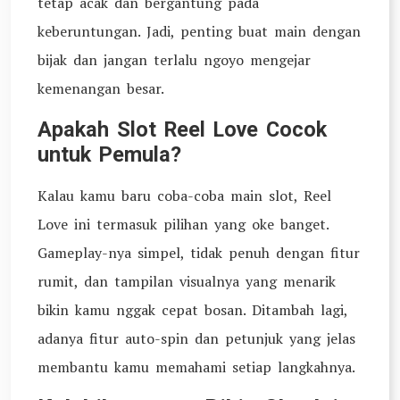
tetap acak dan bergantung pada
keberuntungan. Jadi, penting buat main dengan
bijak dan jangan terlalu ngoyo mengejar
kemenangan besar.
Apakah Slot Reel Love Cocok
untuk Pemula?
Kalau kamu baru coba-coba main slot, Reel
Love ini termasuk pilihan yang oke banget.
Gameplay-nya simpel, tidak penuh dengan fitur
rumit, dan tampilan visualnya yang menarik
bikin kamu nggak cepat bosan. Ditambah lagi,
adanya fitur auto-spin dan petunjuk yang jelas
membantu kamu memahami setiap langkahnya.