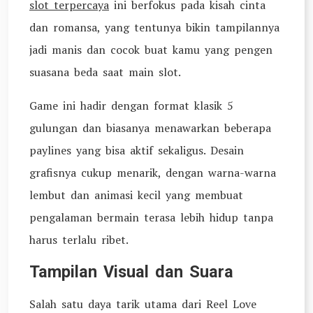
slot terpercaya
ini berfokus pada kisah cinta
dan romansa, yang tentunya bikin tampilannya
jadi manis dan cocok buat kamu yang pengen
suasana beda saat main slot.
Game ini hadir dengan format klasik 5
gulungan dan biasanya menawarkan beberapa
paylines yang bisa aktif sekaligus. Desain
grafisnya cukup menarik, dengan warna-warna
lembut dan animasi kecil yang membuat
pengalaman bermain terasa lebih hidup tanpa
harus terlalu ribet.
Tampilan Visual dan Suara
Salah satu daya tarik utama dari Reel Love