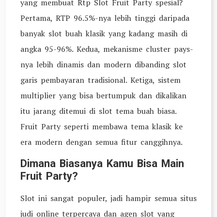
yang membuat Rtp Slot Fruit Party spesial?
Pertama, RTP 96.5%-nya lebih tinggi daripada
banyak slot buah klasik yang kadang masih di
angka 95-96%. Kedua, mekanisme cluster pays-
nya lebih dinamis dan modern dibanding slot
garis pembayaran tradisional. Ketiga, sistem
multiplier yang bisa bertumpuk dan dikalikan
itu jarang ditemui di slot tema buah biasa.
Fruit Party seperti membawa tema klasik ke
era modern dengan semua fitur canggihnya.
Dimana Biasanya Kamu Bisa Main
Fruit Party?
Slot ini sangat populer, jadi hampir semua situs
judi online terpercaya dan agen slot yang