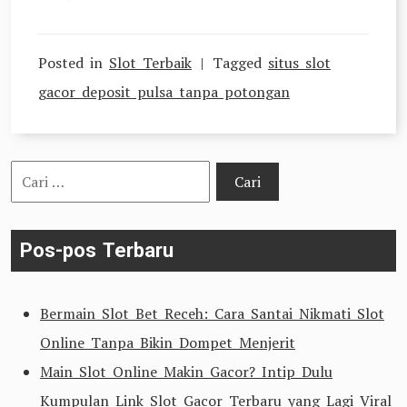
Posted in
Slot Terbaik
Tagged
situs slot
gacor deposit pulsa tanpa potongan
Cari
untuk:
Pos-pos Terbaru
Bermain Slot Bet Receh: Cara Santai Nikmati Slot
Online Tanpa Bikin Dompet Menjerit
Main Slot Online Makin Gacor? Intip Dulu
Kumpulan Link Slot Gacor Terbaru yang Lagi Viral