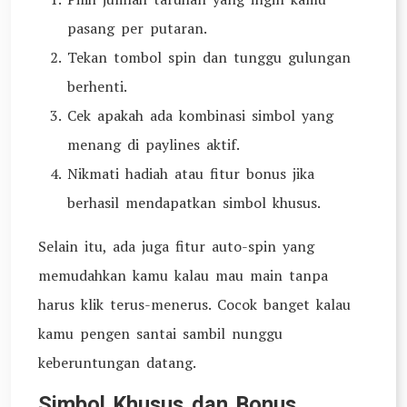
pasang per putaran.
Tekan tombol spin dan tunggu gulungan
berhenti.
Cek apakah ada kombinasi simbol yang
menang di paylines aktif.
Nikmati hadiah atau fitur bonus jika
berhasil mendapatkan simbol khusus.
Selain itu, ada juga fitur auto-spin yang
memudahkan kamu kalau mau main tanpa
harus klik terus-menerus. Cocok banget kalau
kamu pengen santai sambil nunggu
keberuntungan datang.
Simbol Khusus dan Bonus