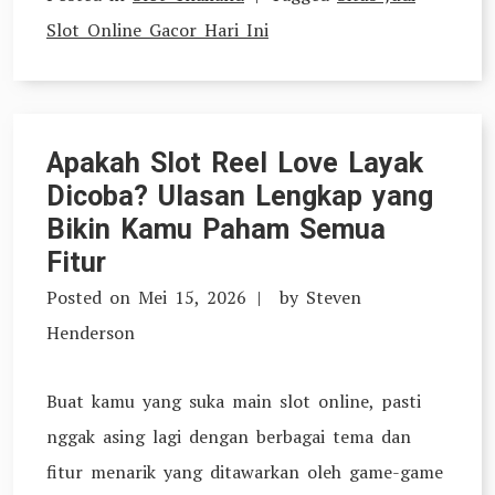
Slot Online Gacor Hari Ini
Apakah Slot Reel Love Layak
Dicoba? Ulasan Lengkap yang
Bikin Kamu Paham Semua
Fitur
Posted on
Mei 15, 2026
by
Steven
Henderson
Buat kamu yang suka main slot online, pasti
nggak asing lagi dengan berbagai tema dan
fitur menarik yang ditawarkan oleh game-game