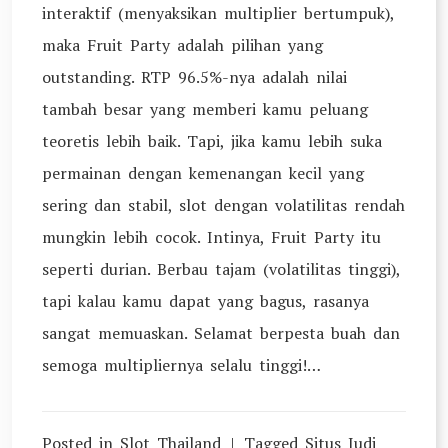
interaktif (menyaksikan multiplier bertumpuk),
maka Fruit Party adalah pilihan yang
outstanding. RTP 96.5%-nya adalah nilai
tambah besar yang memberi kamu peluang
teoretis lebih baik. Tapi, jika kamu lebih suka
permainan dengan kemenangan kecil yang
sering dan stabil, slot dengan volatilitas rendah
mungkin lebih cocok. Intinya, Fruit Party itu
seperti durian. Berbau tajam (volatilitas tinggi),
tapi kalau kamu dapat yang bagus, rasanya
sangat memuaskan. Selamat berpesta buah dan
semoga multipliernya selalu tinggi!…
Posted in
Slot Thailand
Tagged
Situs Judi