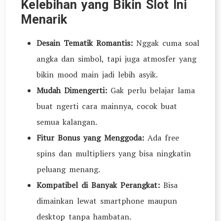
Kelebihan yang Bikin Slot Ini
Menarik
Desain Tematik Romantis:
Nggak cuma soal
angka dan simbol, tapi juga atmosfer yang
bikin mood main jadi lebih asyik.
Mudah Dimengerti:
Gak perlu belajar lama
buat ngerti cara mainnya, cocok buat
semua kalangan.
Fitur Bonus yang Menggoda:
Ada free
spins dan multipliers yang bisa ningkatin
peluang menang.
Kompatibel di Banyak Perangkat:
Bisa
dimainkan lewat smartphone maupun
desktop tanpa hambatan.