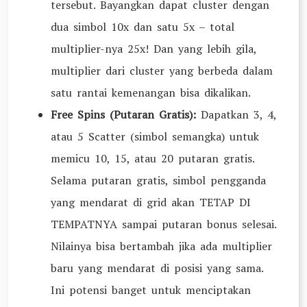
tersebut. Bayangkan dapat cluster dengan
dua simbol 10x dan satu 5x – total
multiplier-nya 25x! Dan yang lebih gila,
multiplier dari cluster yang berbeda dalam
satu rantai kemenangan bisa dikalikan.
Free Spins (Putaran Gratis):
Dapatkan 3, 4,
atau 5 Scatter (simbol semangka) untuk
memicu 10, 15, atau 20 putaran gratis.
Selama putaran gratis, simbol pengganda
yang mendarat di grid akan TETAP DI
TEMPATNYA sampai putaran bonus selesai.
Nilainya bisa bertambah jika ada multiplier
baru yang mendarat di posisi yang sama.
Ini potensi banget untuk menciptakan