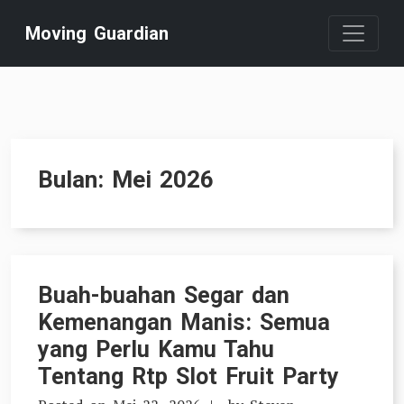
Skip
Moving Guardian
to
content
Bulan:
Mei 2026
Buah-buahan Segar dan
Kemenangan Manis: Semua
yang Perlu Kamu Tahu
Tentang Rtp Slot Fruit Party