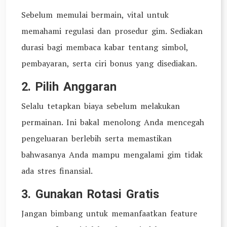
Sebelum memulai bermain, vital untuk
memahami regulasi dan prosedur gim. Sediakan
durasi bagi membaca kabar tentang simbol,
pembayaran, serta ciri bonus yang disediakan.
2. Pilih Anggaran
Selalu tetapkan biaya sebelum melakukan
permainan. Ini bakal menolong Anda mencegah
pengeluaran berlebih serta memastikan
bahwasanya Anda mampu mengalami gim tidak
ada stres finansial.
3. Gunakan Rotasi Gratis
Jangan bimbang untuk memanfaatkan feature