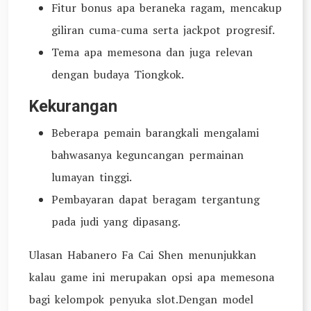
Fitur bonus apa beraneka ragam, mencakup
giliran cuma-cuma serta jackpot progresif.
Tema apa memesona dan juga relevan
dengan budaya Tiongkok.
Kekurangan
Beberapa pemain barangkali mengalami
bahwasanya keguncangan permainan
lumayan tinggi.
Pembayaran dapat beragam tergantung
pada judi yang dipasang.
Ulasan Habanero Fa Cai Shen menunjukkan
kalau game ini merupakan opsi apa memesona
bagi kelompok penyuka slot.Dengan model