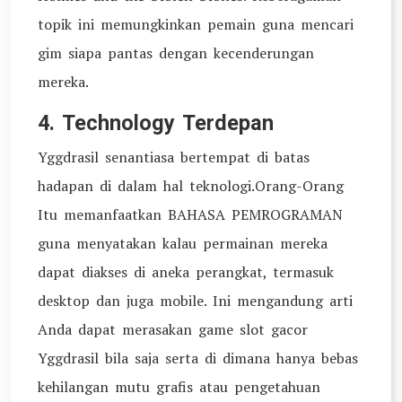
topik ini memungkinkan pemain guna mencari
gim siapa pantas dengan kecenderungan
mereka.
4. Technology Terdepan
Yggdrasil senantiasa bertempat di batas
hadapan di dalam hal teknologi.Orang-Orang
Itu memanfaatkan BAHASA PEMROGRAMAN
guna menyatakan kalau permainan mereka
dapat diakses di aneka perangkat, termasuk
desktop dan juga mobile. Ini mengandung arti
Anda dapat merasakan game slot gacor
Yggdrasil bila saja serta di dimana hanya bebas
kehilangan mutu grafis atau pengetahuan