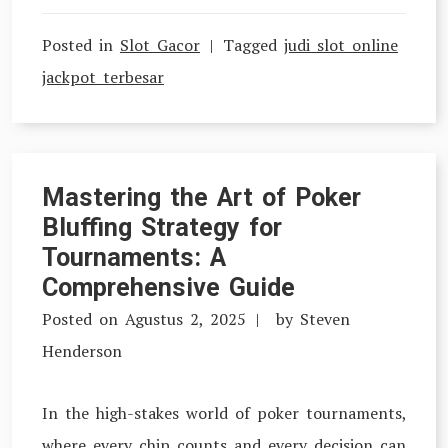
Posted in
Slot Gacor
Tagged
judi slot online
jackpot terbesar
Mastering the Art of Poker
Bluffing Strategy for
Tournaments: A
Comprehensive Guide
Posted on
Agustus 2, 2025
by
Steven
Henderson
In the high-stakes world of poker tournaments,
where every chip counts and every decision can