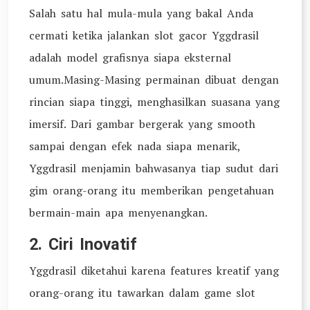
Salah satu hal mula-mula yang bakal Anda
cermati ketika jalankan slot gacor Yggdrasil
adalah model grafisnya siapa eksternal
umum.Masing-Masing permainan dibuat dengan
rincian siapa tinggi, menghasilkan suasana yang
imersif. Dari gambar bergerak yang smooth
sampai dengan efek nada siapa menarik,
Yggdrasil menjamin bahwasanya tiap sudut dari
gim orang-orang itu memberikan pengetahuan
bermain-main apa menyenangkan.
2. Ciri Inovatif
Yggdrasil diketahui karena features kreatif yang
orang-orang itu tawarkan dalam game slot