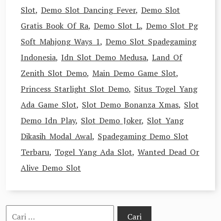
Slot
,
Demo Slot Dancing Fever
,
Demo Slot
Gratis Book Of Ra
,
Demo Slot L
,
Demo Slot Pg
Soft Mahjong Ways 1
,
Demo Slot Spadegaming
Indonesia
,
Idn Slot Demo Medusa
,
Land Of
Zenith Slot Demo
,
Main Demo Game Slot
,
Princess Starlight Slot Demo
,
Situs Togel Yang
Ada Game Slot
,
Slot Demo Bonanza Xmas
,
Slot
Demo Idn Play
,
Slot Demo Joker
,
Slot Yang
Dikasih Modal Awal
,
Spadegaming Demo Slot
Terbaru
,
Togel Yang Ada Slot
,
Wanted Dead Or
Alive Demo Slot
Cari