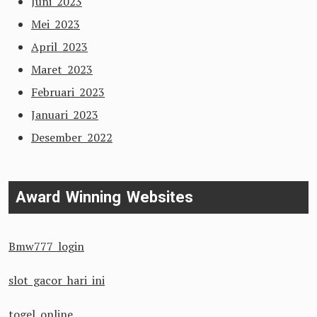
Juni 2023
Mei 2023
April 2023
Maret 2023
Februari 2023
Januari 2023
Desember 2022
Award Winning Websites
Bmw777 login
slot gacor hari ini
togel online