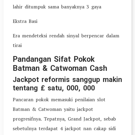
lahir ditumpuk sama banyaknya 3 gaya
Ekstra Basi
Era mendeteksi rendah sinyal berpencar dalam
tirai
Pandangan Sifat Pokok
Batman & Catwoman Cash
Jackpot reformis sanggup makin
tentang £ satu, 000, 000
Pancaran pokok memasuki penilaian slot
Batman & Catwoman yaitu jackpot
progresifnya. Tepatnya, Grand Jackpot, sebab
sebetulnya terdapat 4 jackpot nan cakap sidi