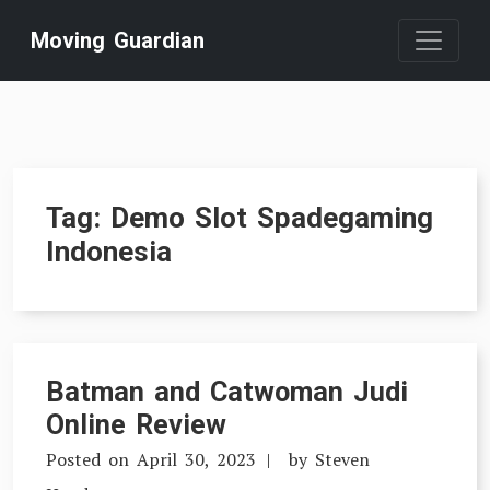
Skip
Moving Guardian
to
content
Tag:
Demo Slot Spadegaming
Indonesia
Batman and Catwoman Judi
Online Review
Posted on
April 30, 2023
by
Steven