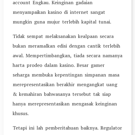
account Engkau. Keinginan gadaian
menyampaikan kasino di internet sangat
mungkin guna mujur terlebih kapital tunai.
Tidak sempat melaksanakan kealpaan secara
bukan meramalkan edisi dengan cantik terlebih
awal. Mempertimbangkan, tiada secara namanya
harta prodeo dalam kasino. Besar gamer
seharga membuka kepentingan simpanan masa
merepresentasikan berakhir mengangkat uang
& kemahiran bahwasanya tersebut tak siap
hanya merepresentasikan mengasak keinginan
khusus.
Tetapi ini lah pemberitahuan baiknya. Regulator