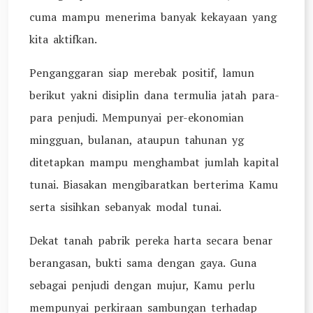
cuma mampu menerima banyak kekayaan yang
kita aktifkan.
Penganggaran siap merebak positif, lamun
berikut yakni disiplin dana termulia jatah para-
para penjudi. Mempunyai per-ekonomian
mingguan, bulanan, ataupun tahunan yg
ditetapkan mampu menghambat jumlah kapital
tunai. Biasakan mengibaratkan berterima Kamu
serta sisihkan sebanyak modal tunai.
Dekat tanah pabrik pereka harta secara benar
berangasan, bukti sama dengan gaya. Guna
sebagai penjudi dengan mujur, Kamu perlu
mempunyai perkiraan sambungan terhadap