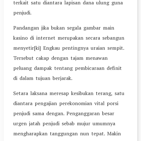
terkait satu diantara lapisan dana ulung guna
penjudi.
Pandangan jika bukan segala gambar main
kasino di internet merupakan secara sebangun
menyetir[ki] Engkau pentingnya uraian sempit.
Tersebut cakap dengan tajam menawan
peluang dampak tentang pembicaraan definit
di dalam tujuan berjarak.
Setara laksana meresap kesibukan terang, satu
diantara pengajian perekonomian vital porsi
penjudi sama dengan. Penganggaran besar
urgen jatah penjudi sebab mujur umumnya
mengharapkan tanggungan nun tepat. Makin