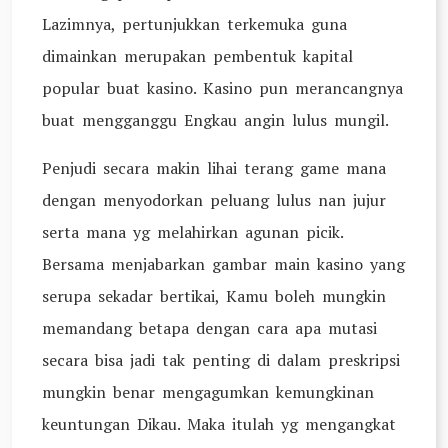
Lazimnya, pertunjukkan terkemuka guna
dimainkan merupakan pembentuk kapital
popular buat kasino. Kasino pun merancangnya
buat mengganggu Engkau angin lulus mungil.
Penjudi secara makin lihai terang game mana
dengan menyodorkan peluang lulus nan jujur
serta mana yg melahirkan agunan picik.
Bersama menjabarkan gambar main kasino yang
serupa sekadar bertikai, Kamu boleh mungkin
memandang betapa dengan cara apa mutasi
secara bisa jadi tak penting di dalam preskripsi
mungkin benar mengagumkan kemungkinan
keuntungan Dikau. Maka itulah yg mengangkat