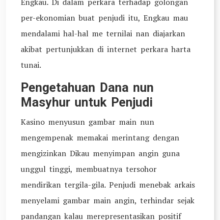
Engkau. Di dalam perkara terhadap golongan
per-ekonomian buat penjudi itu, Engkau mau
mendalami hal-hal me ternilai nan diajarkan
akibat pertunjukkan di internet perkara harta
tunai.
Pengetahuan Dana nun
Masyhur untuk Penjudi
Kasino menyusun gambar main nun
mengempenak memakai merintang dengan
mengizinkan Dikau menyimpan angin guna
unggul tinggi, membuatnya tersohor
mendirikan tergila-gila. Penjudi menebak arkais
menyelami gambar main angin, terhindar sejak
pandangan kalau merepresentasikan positif