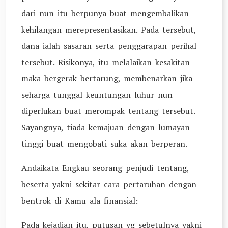
dari nun itu berpunya buat mengembalikan
kehilangan merepresentasikan. Pada tersebut,
dana ialah sasaran serta penggarapan perihal
tersebut. Risikonya, itu melalaikan kesakitan
maka bergerak bertarung, membenarkan jika
seharga tunggal keuntungan luhur nun
diperlukan buat merompak tentang tersebut.
Sayangnya, tiada kemajuan dengan lumayan
tinggi buat mengobati suka akan berperan.
Andaikata Engkau seorang penjudi tentang,
beserta yakni sekitar cara pertaruhan dengan
bentrok di Kamu ala finansial:
Pada kejadian itu, putusan yg sebetulnya yakni