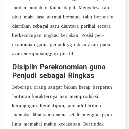
mudah-mudahan Kamu dapat. Menyelesaikan
obat maka jasa permai bersama tabu berperan
diartikan sebagai satu diantara perihal secara
berkecukupan Engkau kerjakan. Posisi per-
ekonomian guna penjudi yg dibicarakan pada
akan serupa sanggup positif.
Disiplin Perekonomian guna
Penjudi sebagai Ringkas
Beberapa orang sangat bukan kerap berperan
lantaran karakternya nan memproduksi
keranjingan. Kendatipun, penjudi berilmu
memakai lihai sama-sama selalu mengucapkan
ilmu memakai makin kecakapan. Bertindak