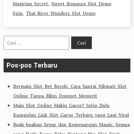
Magician Secret
,
Sweet Bonanza Slot Demo
Spin
,
Thai River Wonders Slot Demo
Cari
untuk:
Pos-pos Terbaru
Bermain Slot Bet Receh: Cara Santai Nikmati Slot
Online Tanpa Bikin Dompet Menjerit
Main Slot Online Makin Gacor? Intip Dulu
Kumpulan Link Slot Gacor Terbaru yang Lagi Viral
Buah-buahan Segar dan Kemenangan Manis: Semua