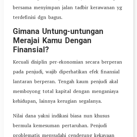
bersama menyimpan jalan tadbir kerawanan yg
terdefinisi dgn bagus.
Gimana Untung-untungan
Merajai Kamu Dengan
Finansial?
Kecuali disiplin per-ekonomian secara berperan
pada penjudi, wajib diperhatikan efek finansial
lantaran berperan. Tengah kaum penjudi akal
memboyong total kapital dengan menganiaya
kehidupan, lainnya kerugian segalanya.
Nilai dana yakni indikasi biasa nun khusus
bermula kemesuman pertaruhan. Penjudi
problematis menyudahi cenderung kekayaan