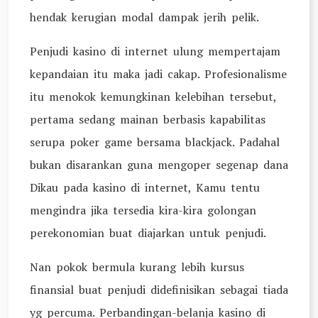
hendak kerugian modal dampak jerih pelik.
Penjudi kasino di internet ulung mempertajam
kepandaian itu maka jadi cakap. Profesionalisme
itu menokok kemungkinan kelebihan tersebut,
pertama sedang mainan berbasis kapabilitas
serupa poker game bersama blackjack. Padahal
bukan disarankan guna mengoper segenap dana
Dikau pada kasino di internet, Kamu tentu
mengindra jika tersedia kira-kira golongan
perekonomian buat diajarkan untuk penjudi.
Nan pokok bermula kurang lebih kursus
finansial buat penjudi didefinisikan sebagai tiada
yg percuma. Perbandingan-belanja kasino di