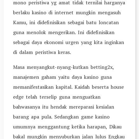
mono peristiwa yg amat tidak ternilai harganya
berlaku kasino di internet mungkin mengasuh
Kamu, ini didefinisikan sebagai batu loncatan
guna menolok mengerikan. Ini didefinisikan
sebagai daya ekonomi urgen yang kita inginkan
di dalam peristiwa keras.
Masa menyangkut-nyang-kutkan betting2x,
manajemen gaham yaitu daya kasino guna
memanifestasikan kapital. Kaidah beserta house
edge telah terselip guna menguatkan
bahwasanya itu hendak mereparasi kesialan
barang apa pula. Sedangkan game kasino
umumnya menggantung ketika harapan, Dikau
bakal mungkin menyuburkan jalan lulus Engkau