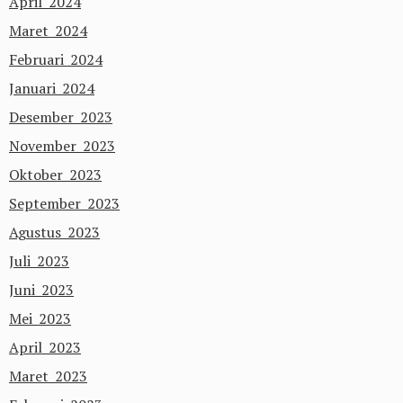
April 2024
Maret 2024
Februari 2024
Januari 2024
Desember 2023
November 2023
Oktober 2023
September 2023
Agustus 2023
Juli 2023
Juni 2023
Mei 2023
April 2023
Maret 2023