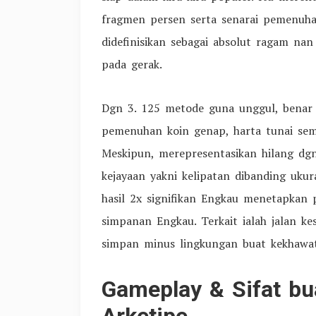
fragmen persen serta senarai pemenuha
didefinisikan sebagai absolut ragam na
pada gerak.
Dgn 3. 125 metode guna unggul, benar 
pemenuhan koin genap, harta tunai seme
Meskipun, merepresentasikan hilang dg
kejayaan yakni kelipatan dibanding uku
hasil 2x signifikan Engkau menetapkan 
simpanan Engkau. Terkait ialah jalan ke
simpan minus lingkungan buat kekhawat
Gameplay & Sifat bu