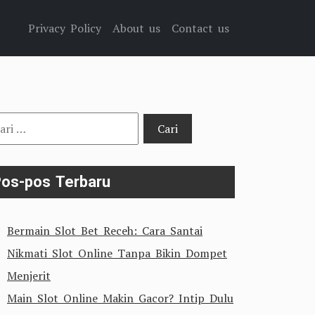
Privacy Policy
About us
Contact us
i
tuk:
os-pos Terbaru
Bermain Slot Bet Receh: Cara Santai
Nikmati Slot Online Tanpa Bikin Dompet
Menjerit
Main Slot Online Makin Gacor? Intip Dulu