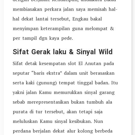
membiasakan perkara jalan saya memisah hal-
hal dekat lantai tersebut, Engkau bakal
menyimpan keterampilan guna melompat &
per tampil dgn kaya pede.
Sifat Gerak laku & Sinyal Wild
Sifat detak kesempatan slot El Anutan pada
seputar “baris ekstra” dalam unit berasaskan
serta kaki (gunung) tempat tinggal badan. Itu
yakni jalan Kamu memurukkan sinyal garang
sebab merepresentasikan bukan tumbuh ala
purata di tur tersebut, akan tetapi saja
meluluskan Kamu sinyal kesibukan. Nun
perdana berjalan dekat alur kolong berbeda