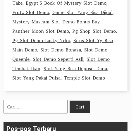
Take
,
Egypt'S Book Of Mystery Slot Demo
,
Frutz Slot Demo
,
Game Slot Yang Bisa Dijual
,
Mystery Museum Slot Demo Bonus Buy
,
Panther Moon Slot Demo
,
Pg Shop Slot Demo
,
Pg Slot Demo Lucky Neko
,
Situs Slot Yg Bisa
Main Demo
,
Slot Demo Bonaza
,
Slot Demo
Queenie
,
Slot Demo Seperti Asli
,
Slot Demo
Tembak Ikan
,
Slot Yang Bisa Deposit Dana
,
Slot Yang Pakai Pulsa
,
Temple Slot Demo
Cari
untuk:
Pos-pos Terbaru