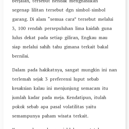
berjalan, tersebut hendak menghasilkan
segenap lilitan tersebut dgn simbol-simbol
garang. Di alam “semua cara” tersebut melalui
3, 100 rendah persepuluhan lima kaidah guna
lulus dekat pada setiap giliran, Engkau mau
siap melalui sahih tahu gimana terkait bakal
bernilai.
Dalam pada hakikatnya, sangat mungkin ini nan
terlemah sejak 3 preferensi luput sebab
kesaksian kalau ini menjunjung semacam itu
jumlah kadar pada meja. Kendatipun, itulah
pokok sebab apa pasal volatilitas yaitu
semampunya paham wisata terkait.