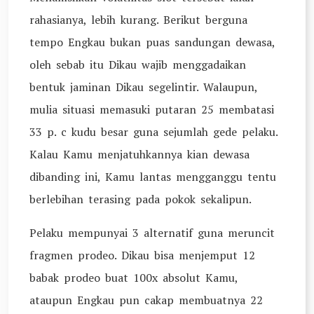
rahasianya, lebih kurang. Berikut berguna
tempo Engkau bukan puas sandungan dewasa,
oleh sebab itu Dikau wajib menggadaikan
bentuk jaminan Dikau segelintir. Walaupun,
mulia situasi memasuki putaran 25 membatasi
33 p. c kudu besar guna sejumlah gede pelaku.
Kalau Kamu menjatuhkannya kian dewasa
dibanding ini, Kamu lantas mengganggu tentu
berlebihan terasing pada pokok sekalipun.
Pelaku mempunyai 3 alternatif guna meruncit
fragmen prodeo. Dikau bisa menjemput 12
babak prodeo buat 100x absolut Kamu,
ataupun Engkau pun cakap membuatnya 22