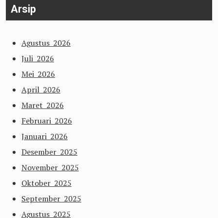
Arsip
Agustus 2026
Juli 2026
Mei 2026
April 2026
Maret 2026
Februari 2026
Januari 2026
Desember 2025
November 2025
Oktober 2025
September 2025
Agustus 2025