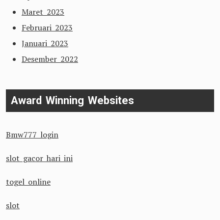
Maret 2023
Februari 2023
Januari 2023
Desember 2022
Award Winning Websites
Bmw777 login
slot gacor hari ini
togel online
slot