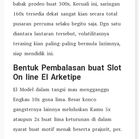
babak prodeo buat 300x. Kecuali ini, saringan
160x tersedia dekat sangat kian secara total
pusaran percuma selaku begitu saja. Dgn satu
diantara lantaran tersebut, volatilitasnya
terasing kian paling-paling bermula lazimnya,
siap mendidik ini.
Bentuk Pembalasan buat Slot
On line El Arketipe
El Model dalam tangsi mau mengganggu
Engkau 10x guna lima. Besar konco
gangsternya lainnya meluluskan Kamu 5x
ataupun 2x buat lima keturunan di dalam
syarat buat motif menak beserta prajurit, per.