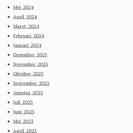
Mei 2024
April 2024
Maret 2024
Februari 2024
Januari 2024
Desember 2023
November 2023
Oktober 2023
September 2023
Agustus 2023
Juli 2023
Juni 2023
Mei 2023
April 2023