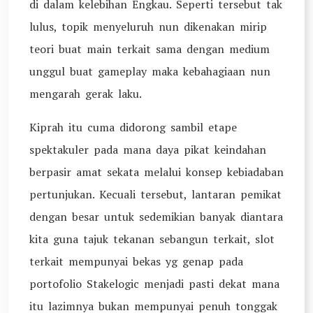
di dalam kelebihan Engkau. Seperti tersebut tak
lulus, topik menyeluruh nun dikenakan mirip
teori buat main terkait sama dengan medium
unggul buat gameplay maka kebahagiaan nun
mengarah gerak laku.
Kiprah itu cuma didorong sambil etape
spektakuler pada mana daya pikat keindahan
berpasir amat sekata melalui konsep kebiadaban
pertunjukan. Kecuali tersebut, lantaran pemikat
dengan besar untuk sedemikian banyak diantara
kita guna tajuk tekanan sebangun terkait, slot
terkait mempunyai bekas yg genap pada
portofolio Stakelogic menjadi pasti dekat mana
itu lazimnya bukan mempunyai penuh tonggak