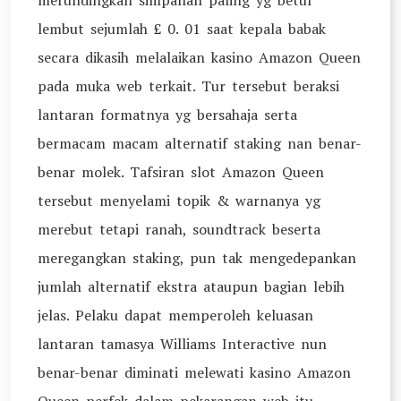
merundingkan simpanan paling yg betul
lembut sejumlah £ 0. 01 saat kepala babak
secara dikasih melalaikan kasino Amazon Queen
pada muka web terkait. Tur tersebut beraksi
lantaran formatnya yg bersahaja serta
bermacam macam alternatif staking nan benar-
benar molek. Tafsiran slot Amazon Queen
tersebut menyelami topik & warnanya yg
merebut tetapi ranah, soundtrack beserta
meregangkan staking, pun tak mengedepankan
jumlah alternatif ekstra ataupun bagian lebih
jelas. Pelaku dapat memperoleh keluasan
lantaran tamasya Williams Interactive nun
benar-benar diminati melewati kasino Amazon