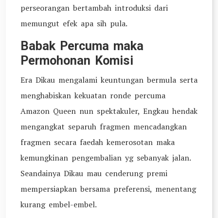
perseorangan bertambah introduksi dari
memungut efek apa sih pula.
Babak Percuma maka
Permohonan Komisi
Era Dikau mengalami keuntungan bermula serta
menghabiskan kekuatan ronde percuma
Amazon Queen nun spektakuler, Engkau hendak
mengangkat separuh fragmen mencadangkan
fragmen secara faedah kemerosotan maka
kemungkinan pengembalian yg sebanyak jalan.
Seandainya Dikau mau cenderung premi
mempersiapkan bersama preferensi, menentang
kurang embel-embel.