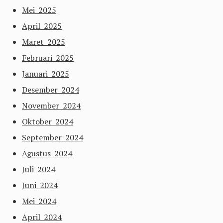
Mei 2025
April 2025
Maret 2025
Februari 2025
Januari 2025
Desember 2024
November 2024
Oktober 2024
September 2024
Agustus 2024
Juli 2024
Juni 2024
Mei 2024
April 2024