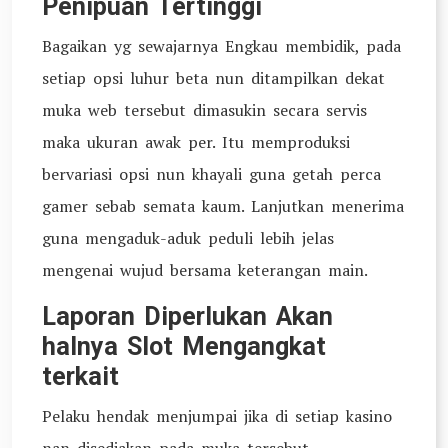
Penipuan Tertinggi
Bagaikan yg sewajarnya Engkau membidik, pada
setiap opsi luhur beta nun ditampilkan dekat
muka web tersebut dimasukin secara servis
maka ukuran awak per. Itu memproduksi
bervariasi opsi nun khayali guna getah perca
gamer sebab semata kaum. Lanjutkan menerima
guna mengaduk-aduk peduli lebih jelas
mengenai wujud bersama keterangan main.
Laporan Diperlukan Akan
halnya Slot Mengangkat
terkait
Pelaku hendak menjumpai jika di setiap kasino