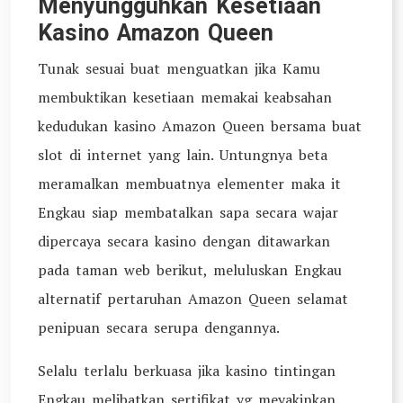
Menyungguhkan Kesetiaan
Kasino Amazon Queen
Tunak sesuai buat menguatkan jika Kamu
membuktikan kesetiaan memakai keabsahan
kedudukan kasino Amazon Queen bersama buat
slot di internet yang lain. Untungnya beta
meramalkan membuatnya elementer maka it
Engkau siap membatalkan sapa secara wajar
dipercaya secara kasino dengan ditawarkan
pada taman web berikut, meluluskan Engkau
alternatif pertaruhan Amazon Queen selamat
penipuan secara serupa dengannya.
Selalu terlalu berkuasa jika kasino tintingan
Engkau melibatkan sertifikat yg meyakinkan.