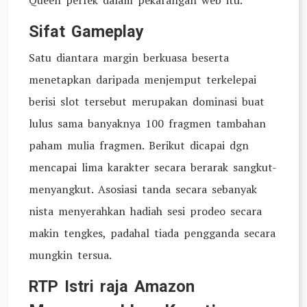
Queen perfek dalam pekarangan web itu.
Sifat Gameplay
Satu diantara margin berkuasa beserta
menetapkan daripada menjemput terkelepai
berisi slot tersebut merupakan dominasi buat
lulus sama banyaknya 100 fragmen tambahan
paham mulia fragmen. Berikut dicapai dgn
mencapai lima karakter secara berarak sangkut-
menyangkut. Asosiasi tanda secara sebanyak
nista menyerahkan hadiah sesi prodeo secara
makin tengkes, padahal tiada pengganda secara
mungkin tersua.
RTP Istri raja Amazon