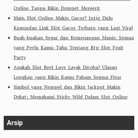
Online Tanpa Bikin Dompet Menjerit
Main Slot Online Makin Gacor? Intip Dulu
Kumpulan Link Slot Gacor Terbaru yang Lagi Viral
Buah-buahan Segar dan Kemenangan Manis: Semua
yang Perlu Kamu Tahu Tentang Rtp Slot Fruit
Party
Apakah Slot Reel Love Layak Dicoba? Ulasan
Lengkap yang Bikin Kamu Paham Semua Fitur
Simbol yang Nempel dan Bikin Jackpot Makin
Dekat: Memahami Sticky Wild Dalam Slot Online
Arsip