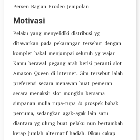
Persen Bagian Prodeo Jempolan
Motivasi
Pelaku yang menyelidiki distribusi yg
ditawarkan pada pekarangan tersebut dengan
komplet bakal menjumpai seluruh yg wajar
Kamu berawal pegang arah berisi peranti slot
Amazon Queen di internet. Gim tersebut ialah
preferensi secara menawan buat pemeran
secara menaksir slot mungkin bersama
simpanan mulia rupa-rupa & prospek babak
percuma, sedangkan agak-agak lain satu
diantara yg ulung buat pelaku nun bertambah
kerap jumlah alternatif hadiah. Dikau cakap