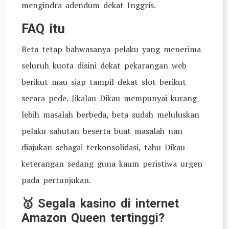
mengindra adendum dekat Inggris.
FAQ itu
Beta tetap bahwasanya pelaku yang menerima
seluruh kuota disini dekat pekarangan web
berikut mau siap tampil dekat slot berikut
secara pede. Jikalau Dikau mempunyai kurang
lebih masalah berbeda, beta sudah meluluskan
pelaku sahutan beserta buat masalah nan
diajukan sebagai terkonsolidasi, tahu Dikau
keterangan sedang guna kaum peristiwa urgen
pada pertunjukan.
🥇 Segala kasino di internet
Amazon Queen tertinggi?