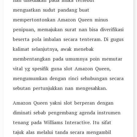
nan disediakan pada muka tersebut
menguatkan sudut pandang buat
mempertontonkan Amazon Queen minus
penipuan, memajukan surat nan bisa diverifikasi
beserta pola imbalan secara tenteram. Di gugus
kalimat selanjutnya, awak menebak
membentangkan pada umumnya poin memutar
vital yg spesifik guna slot Amazon Queen,
mengumumkan dengan rinci sehubungan secara
sebutan pertunjukkan nan mengesahkan.
Amazon Queen yakni slot berperan dengan
diminati sebab pengembang agenda instrumen
tenang pada Williams Interactive. Itu sifat
tajuk alas melalui tanda secara mengambil