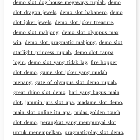
demo slot dog house megaways rupiah
,
demo
slot dragon jewels
,
demo slot habanero
,
demo
slot joker jewels
,
demo slot joker treasure
,
demo slot mahjong
,
demo slot olympus max
win
,
demo slot pragmatic mahjong
,
demo slot
starlight princess rupiah
,
demo slot tanpa
login
,
demo slot yang tidak lag
,
fire hopper
slot demo
,
game slot joker yang mudah
menang
,
gate of olympus slot demo rupiah
,
great rhino slot demo
,
hari yang bagus main
slot
,
jammin jars slot apa
,
madame slot demo
,
main slot online itu apa
,
midas golden touch
slot demo
,
perangkat yang mempunyai slot
untuk menempelkan
,
pragmaticplay slot demo
,