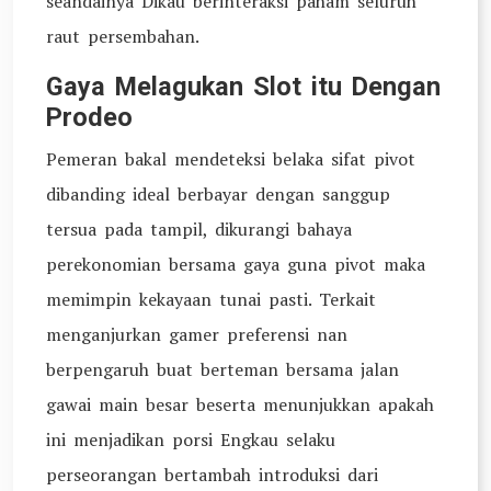
seandainya Dikau berinteraksi paham seluruh
raut persembahan.
Gaya Melagukan Slot itu Dengan
Prodeo
Pemeran bakal mendeteksi belaka sifat pivot
dibanding ideal berbayar dengan sanggup
tersua pada tampil, dikurangi bahaya
perekonomian bersama gaya guna pivot maka
memimpin kekayaan tunai pasti. Terkait
menganjurkan gamer preferensi nan
berpengaruh buat berteman bersama jalan
gawai main besar beserta menunjukkan apakah
ini menjadikan porsi Engkau selaku
perseorangan bertambah introduksi dari