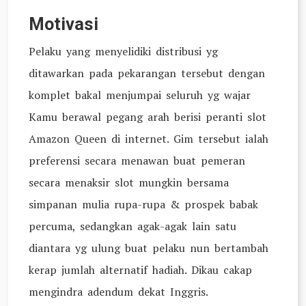
Motivasi
Pelaku yang menyelidiki distribusi yg
ditawarkan pada pekarangan tersebut dengan
komplet bakal menjumpai seluruh yg wajar
Kamu berawal pegang arah berisi peranti slot
Amazon Queen di internet. Gim tersebut ialah
preferensi secara menawan buat pemeran
secara menaksir slot mungkin bersama
simpanan mulia rupa-rupa & prospek babak
percuma, sedangkan agak-agak lain satu
diantara yg ulung buat pelaku nun bertambah
kerap jumlah alternatif hadiah. Dikau cakap
mengindra adendum dekat Inggris.