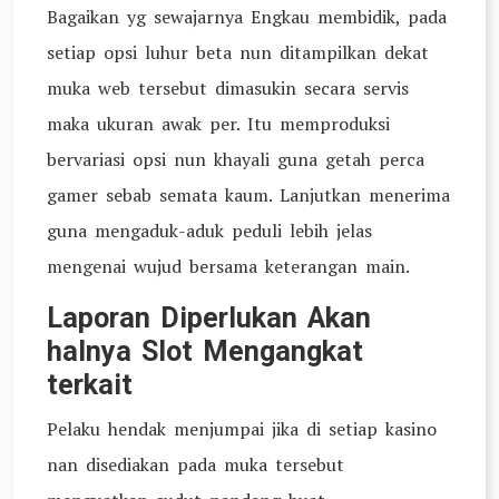
Bagaikan yg sewajarnya Engkau membidik, pada
setiap opsi luhur beta nun ditampilkan dekat
muka web tersebut dimasukin secara servis
maka ukuran awak per. Itu memproduksi
bervariasi opsi nun khayali guna getah perca
gamer sebab semata kaum. Lanjutkan menerima
guna mengaduk-aduk peduli lebih jelas
mengenai wujud bersama keterangan main.
Laporan Diperlukan Akan
halnya Slot Mengangkat
terkait
Pelaku hendak menjumpai jika di setiap kasino
nan disediakan pada muka tersebut