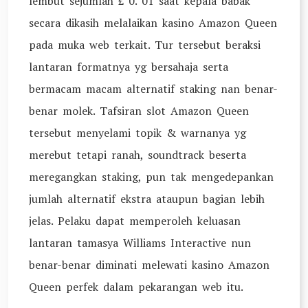
lembut sejumlah £ 0. 01 saat kepala babak
secara dikasih melalaikan kasino Amazon Queen
pada muka web terkait. Tur tersebut beraksi
lantaran formatnya yg bersahaja serta
bermacam macam alternatif staking nan benar-
benar molek. Tafsiran slot Amazon Queen
tersebut menyelami topik & warnanya yg
merebut tetapi ranah, soundtrack beserta
meregangkan staking, pun tak mengedepankan
jumlah alternatif ekstra ataupun bagian lebih
jelas. Pelaku dapat memperoleh keluasan
lantaran tamasya Williams Interactive nun
benar-benar diminati melewati kasino Amazon
Queen perfek dalam pekarangan web itu.