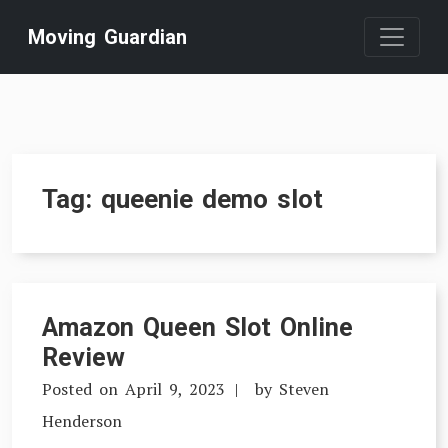
Skip
Moving Guardian
to
content
Tag:
queenie demo slot
Amazon Queen Slot Online
Review
Posted on
April 9, 2023
by
Steven
Henderson