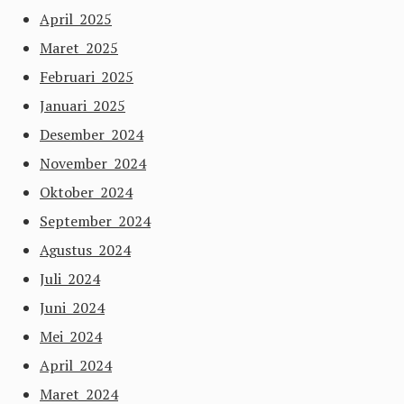
April 2025
Maret 2025
Februari 2025
Januari 2025
Desember 2024
November 2024
Oktober 2024
September 2024
Agustus 2024
Juli 2024
Juni 2024
Mei 2024
April 2024
Maret 2024