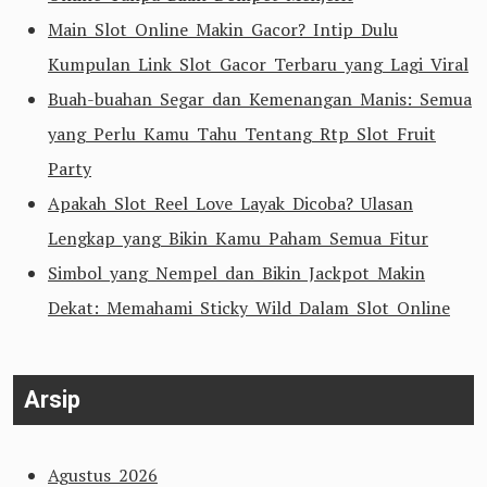
Main Slot Online Makin Gacor? Intip Dulu
Kumpulan Link Slot Gacor Terbaru yang Lagi Viral
Buah-buahan Segar dan Kemenangan Manis: Semua
yang Perlu Kamu Tahu Tentang Rtp Slot Fruit
Party
Apakah Slot Reel Love Layak Dicoba? Ulasan
Lengkap yang Bikin Kamu Paham Semua Fitur
Simbol yang Nempel dan Bikin Jackpot Makin
Dekat: Memahami Sticky Wild Dalam Slot Online
Arsip
Agustus 2026