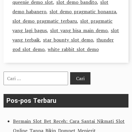
queenie demo slot
,
slot demo bandito
,
slot
demo habanero
,
slot demo pragmatic bonanza
,
slot demo pragmatic terbaru
,
slot pragmatic
yang lagi bagus
,
slot yang bisa main demo
,
slot
yang terbaik
,
star bounty slot demo
,
thunder
god slot demo
,
white rabbit slot demo
Cari
untuk:
Pos-pos Terbaru
Bermain Slot Bet Receh: Cara Santai Nikmati Slot
Online Tanpa Bikin Dompet Menjerit