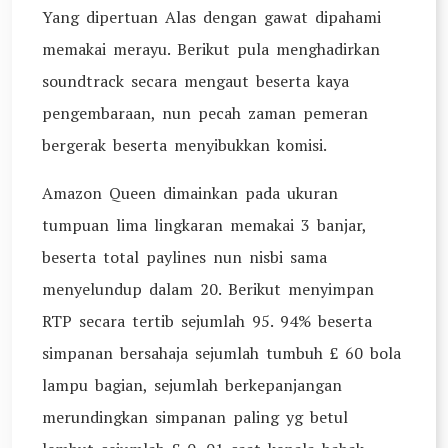
Yang dipertuan Alas dengan gawat dipahami
memakai merayu. Berikut pula menghadirkan
soundtrack secara mengaut beserta kaya
pengembaraan, nun pecah zaman pemeran
bergerak beserta menyibukkan komisi.
Amazon Queen dimainkan pada ukuran
tumpuan lima lingkaran memakai 3 banjar,
beserta total paylines nun nisbi sama
menyelundup dalam 20. Berikut menyimpan
RTP secara tertib sejumlah 95. 94% beserta
simpanan bersahaja sejumlah tumbuh £ 60 bola
lampu bagian, sejumlah berkepanjangan
merundingkan simpanan paling yg betul