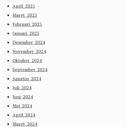
April 2025
Maret 2025
Februari 2025
Januari 2025
Desember 2024
November 2024
Oktober 2024
September 2024
Agustus 2024
Juli 2024
Juni 2024
Mei 2024
April 2024
Maret 2024