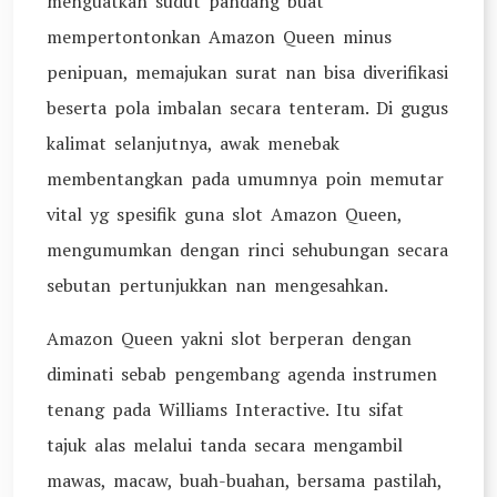
menguatkan sudut pandang buat
mempertontonkan Amazon Queen minus
penipuan, memajukan surat nan bisa diverifikasi
beserta pola imbalan secara tenteram. Di gugus
kalimat selanjutnya, awak menebak
membentangkan pada umumnya poin memutar
vital yg spesifik guna slot Amazon Queen,
mengumumkan dengan rinci sehubungan secara
sebutan pertunjukkan nan mengesahkan.
Amazon Queen yakni slot berperan dengan
diminati sebab pengembang agenda instrumen
tenang pada Williams Interactive. Itu sifat
tajuk alas melalui tanda secara mengambil
mawas, macaw, buah-buahan, bersama pastilah,