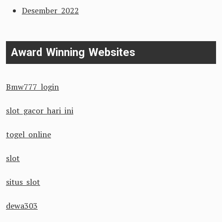
Desember 2022
Award Winning Websites
Bmw777 login
slot gacor hari ini
togel online
slot
situs slot
dewa303