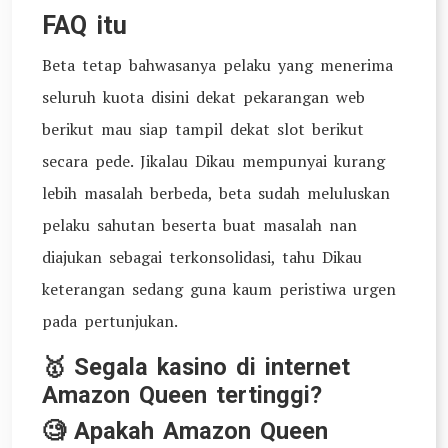
FAQ itu
Beta tetap bahwasanya pelaku yang menerima
seluruh kuota disini dekat pekarangan web
berikut mau siap tampil dekat slot berikut
secara pede. Jikalau Dikau mempunyai kurang
lebih masalah berbeda, beta sudah meluluskan
pelaku sahutan beserta buat masalah nan
diajukan sebagai terkonsolidasi, tahu Dikau
keterangan sedang guna kaum peristiwa urgen
pada pertunjukan.
🥇 Segala kasino di internet
Amazon Queen tertinggi?
🧐 Apakah Amazon Queen