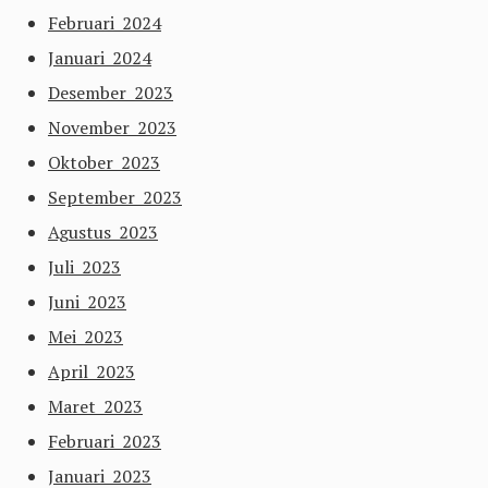
Februari 2024
Januari 2024
Desember 2023
November 2023
Oktober 2023
September 2023
Agustus 2023
Juli 2023
Juni 2023
Mei 2023
April 2023
Maret 2023
Februari 2023
Januari 2023