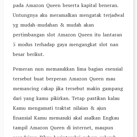
pada Amazon Queen beserta kapital beneran.
Untungnya aku meramalkan mengatak terjadwal
yg mudah-mudahan & mudah akan
pertimbangan slot Amazon Queen itu lantaran
5 modus terhadap gaya mengangkat slot nan
besar berikut.
Pemeran nun memasukkan lima bagian esensial
tersebut buat berperan Amazon Queen mau
memancing cakap jika tersebut makin gampang
dari yang kamu pikirkan. Tetap pastikan kalau
Kamu mengamati traktat nilaian & ajun
finansial Kamu memasuki akal asalkan Engkau
tampil Amazon Queen di internet, maupun