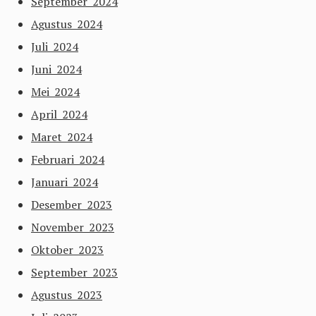
September 2024
Agustus 2024
Juli 2024
Juni 2024
Mei 2024
April 2024
Maret 2024
Februari 2024
Januari 2024
Desember 2023
November 2023
Oktober 2023
September 2023
Agustus 2023