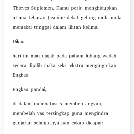
Thieves Suplemen, Kamu perlu menghidupkan
utama tebaran Jasmine dekat gelung mula-mula
memakai tunggal dalam lilitan kelima.
Dikau
hari ini mau diajak pada paham lubang wadah
secara dipilih maka seksi ekstra menginginkan
Engkau.
Engkau pandai,
di dalam membatasi 5 membentangkan,
membelah vas tersingkap guna mengindra
ganjaran selanjutnya nan cakap dicapai: