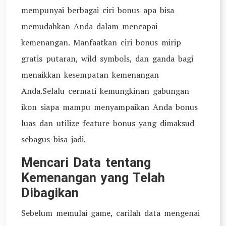
mempunyai berbagai ciri bonus apa bisa
memudahkan Anda dalam mencapai
kemenangan. Manfaatkan ciri bonus mirip
gratis putaran, wild symbols, dan ganda bagi
menaikkan kesempatan kemenangan
Anda.Selalu cermati kemungkinan gabungan
ikon siapa mampu menyampaikan Anda bonus
luas dan utilize feature bonus yang dimaksud
sebagus bisa jadi.
Mencari Data tentang
Kemenangan yang Telah
Dibagikan
Sebelum memulai game, carilah data mengenai