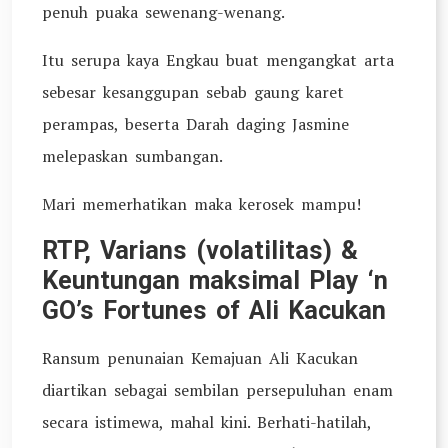
penuh puaka sewenang-wenang.
Itu serupa kaya Engkau buat mengangkat arta
sebesar kesanggupan sebab gaung karet
perampas, beserta Darah daging Jasmine
melepaskan sumbangan.
Mari memerhatikan maka kerosek mampu!
RTP, Varians (volatilitas) &
Keuntungan maksimal Play ‘n
GO’s Fortunes of Ali Kacukan
Ransum penunaian Kemajuan Ali Kacukan
diartikan sebagai sembilan persepuluhan enam
secara istimewa, mahal kini. Berhati-hatilah,