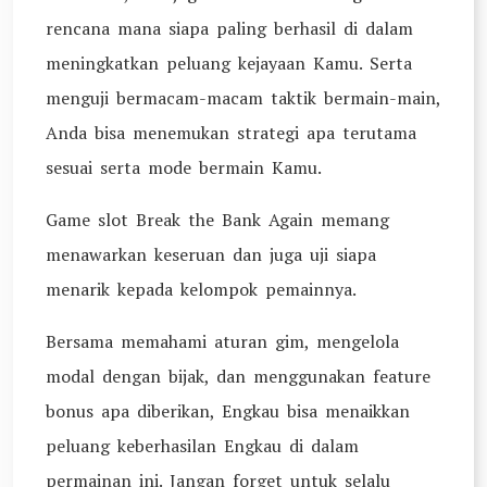
rencana mana siapa paling berhasil di dalam
meningkatkan peluang kejayaan Kamu. Serta
menguji bermacam-macam taktik bermain-main,
Anda bisa menemukan strategi apa terutama
sesuai serta mode bermain Kamu.
Game slot Break the Bank Again memang
menawarkan keseruan dan juga uji siapa
menarik kepada kelompok pemainnya.
Bersama memahami aturan gim, mengelola
modal dengan bijak, dan menggunakan feature
bonus apa diberikan, Engkau bisa menaikkan
peluang keberhasilan Engkau di dalam
permainan ini. Jangan forget untuk selalu