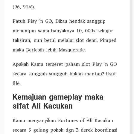
(96, 91%).
Patuh Play ‘n GO, Dikau hendak sanggup
memimpin sama banyaknya 10, 000x sekujur
taksiran, nun betul melalui slot demi, Pimped
maka Berlebih-lebih Masquerade.
Apakah Kamu terseret paham slot Play ‘n GO
secara sungguh-sungguh bukan mantap? Usut
file.
Kemajuan gameplay maka
sifat Ali Kacukan
Kamu menyanyikan Fortunes of Ali Kacukan
secara 5 gelung pokok dgn 3 derek koordinasi