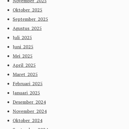
November 2025
Oktober 2025
September 2025
Agustus 2025
Juli 2025
Juni 2025
Mei 2025
April 2025
Maret 2025
Februari 2025
Januari 2025
Desember 2024
November 2024
Oktober 2024