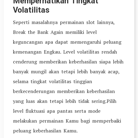
Memperhatikan Tingkat
Volatilitas
Seperti masalahnya permainan slot lainnya,
Break the Bank Again memiliki level
keguncangan apa dapat memengaruhi peluang
kemenangan Engkau. Level volatilitas rendah
cenderung memberikan keberhasilan siapa lebih
banyak mungil akan tetapi lebih banyak acap,
selama tingkat volatilitas tinggian
berkecenderungan memberikan keberhasilan
yang luas akan tetapi lebih tidak sering.Pilih
level fluktuasi apa pantas serta mode
melakukan permainan Kamu bagi memperbaiki
peluang keberhasilan Kamu.