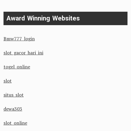
Award Winning Websites
Bmw777 login
slot gacor hari ini
togel online
slot
situs slot
dewa303
slot online