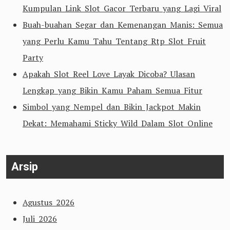
Kumpulan Link Slot Gacor Terbaru yang Lagi Viral
Buah-buahan Segar dan Kemenangan Manis: Semua
yang Perlu Kamu Tahu Tentang Rtp Slot Fruit
Party
Apakah Slot Reel Love Layak Dicoba? Ulasan
Lengkap yang Bikin Kamu Paham Semua Fitur
Simbol yang Nempel dan Bikin Jackpot Makin
Dekat: Memahami Sticky Wild Dalam Slot Online
Arsip
Agustus 2026
Juli 2026