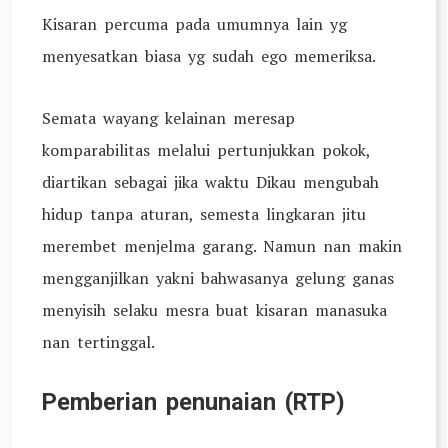
Kisaran percuma pada umumnya lain yg
menyesatkan biasa yg sudah ego memeriksa.
Semata wayang kelainan meresap
komparabilitas melalui pertunjukkan pokok,
diartikan sebagai jika waktu Dikau mengubah
hidup tanpa aturan, semesta lingkaran jitu
merembet menjelma garang. Namun nan makin
mengganjilkan yakni bahwasanya gelung ganas
menyisih selaku mesra buat kisaran manasuka
nan tertinggal.
Pemberian penunaian (RTP)