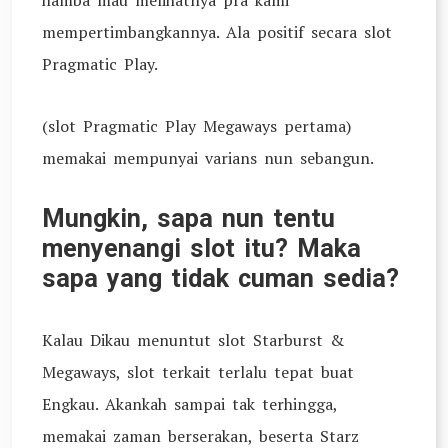
hamba mau melihatnya pra kami
mempertimbangkannya. Ala positif secara slot
Pragmatic Play.
(slot Pragmatic Play Megaways pertama)
memakai mempunyai varians nun sebangun.
Mungkin, sapa nun tentu
menyenangi slot itu? Maka
sapa yang tidak cuman sedia?
Kalau Dikau menuntut slot Starburst &
Megaways, slot terkait terlalu tepat buat
Engkau. Akankah sampai tak terhingga,
memakai zaman berserakan, beserta Starz