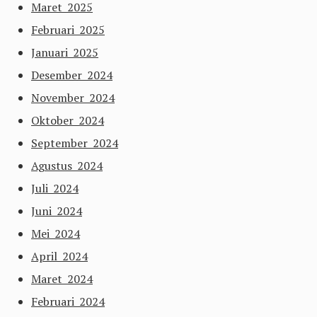
Maret 2025
Februari 2025
Januari 2025
Desember 2024
November 2024
Oktober 2024
September 2024
Agustus 2024
Juli 2024
Juni 2024
Mei 2024
April 2024
Maret 2024
Februari 2024