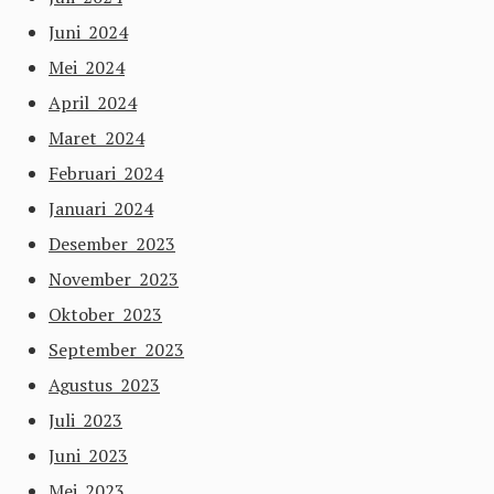
Juni 2024
Mei 2024
April 2024
Maret 2024
Februari 2024
Januari 2024
Desember 2023
November 2023
Oktober 2023
September 2023
Agustus 2023
Juli 2023
Juni 2023
Mei 2023