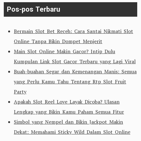
Pos-pos Terbaru
Bermain Slot Bet Receh: Cara Santai Nikmati Slot
Online Tanpa Bikin Dompet Menjerit
Main Slot Online Makin Gacor? Intip Dulu
Kumpulan Link Slot Gacor Terbaru yang Lagi Viral
Buah-buahan Segar dan Kemenangan Manis: Semua
yang Perlu Kamu Tahu Tentang Rtp Slot Fruit
Party
Apakah Slot Reel Love Layak Dicoba? Ulasan
Lengkap yang Bikin Kamu Paham Semua Fitur
Simbol yang Nempel dan Bikin Jackpot Makin
Dekat: Memahami Sticky Wild Dalam Slot Online