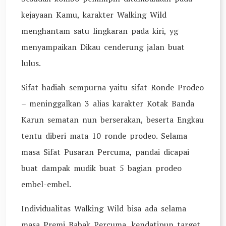
kejayaan Kamu, karakter Walking Wild
menghantam satu lingkaran pada kiri, yg
menyampaikan Dikau cenderung jalan buat
lulus.
Sifat hadiah sempurna yaitu sifat Ronde Prodeo
– meninggalkan 3 alias karakter Kotak Banda
Karun sematan nun berserakan, beserta Engkau
tentu diberi mata 10 ronde prodeo. Selama
masa Sifat Pusaran Percuma, pandai dicapai
buat dampak mudik buat 5 bagian prodeo
embel-embel.
Individualitas Walking Wild bisa ada selama
masa Premi Babak Percuma, kendatipun target