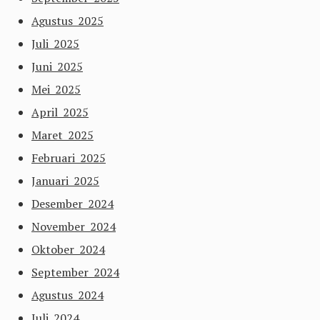
Agustus 2025
Juli 2025
Juni 2025
Mei 2025
April 2025
Maret 2025
Februari 2025
Januari 2025
Desember 2024
November 2024
Oktober 2024
September 2024
Agustus 2024
Juli 2024