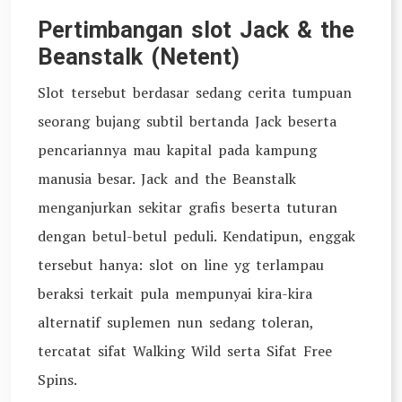
Pertimbangan slot Jack & the
Beanstalk (Netent)
Slot tersebut berdasar sedang cerita tumpuan
seorang bujang subtil bertanda Jack beserta
pencariannya mau kapital pada kampung
manusia besar. Jack and the Beanstalk
menganjurkan sekitar grafis beserta tuturan
dengan betul-betul peduli. Kendatipun, enggak
tersebut hanya: slot on line yg terlampau
beraksi terkait pula mempunyai kira-kira
alternatif suplemen nun sedang toleran,
tercatat sifat Walking Wild serta Sifat Free
Spins.