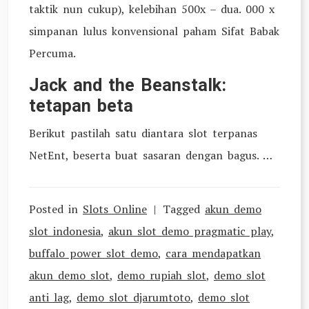
taktik nun cukup), kelebihan 500x – dua. 000 x
simpanan lulus konvensional paham Sifat Babak
Percuma.
Jack and the Beanstalk:
tetapan beta
Berikut pastilah satu diantara slot terpanas
NetEnt, beserta buat sasaran dengan bagus. …
Posted in
Slots Online
Tagged
akun demo
slot indonesia
,
akun slot demo pragmatic play
,
buffalo power slot demo
,
cara mendapatkan
akun demo slot
,
demo rupiah slot
,
demo slot
anti lag
,
demo slot djarumtoto
,
demo slot