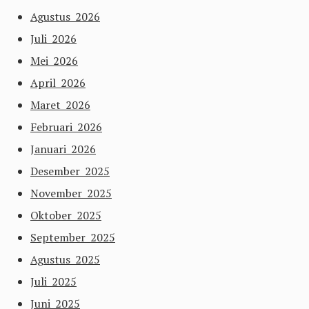
Agustus 2026
Juli 2026
Mei 2026
April 2026
Maret 2026
Februari 2026
Januari 2026
Desember 2025
November 2025
Oktober 2025
September 2025
Agustus 2025
Juli 2025
Juni 2025