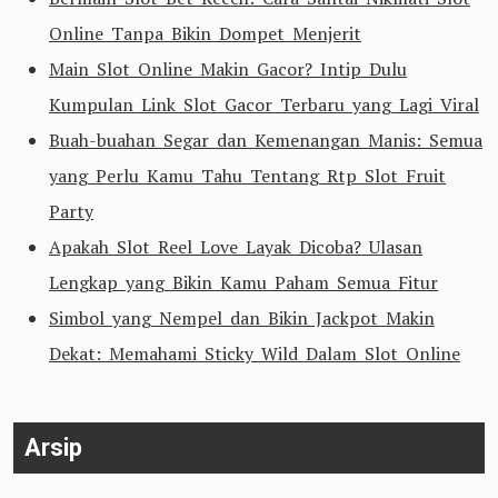
Online Tanpa Bikin Dompet Menjerit
Main Slot Online Makin Gacor? Intip Dulu
Kumpulan Link Slot Gacor Terbaru yang Lagi Viral
Buah-buahan Segar dan Kemenangan Manis: Semua
yang Perlu Kamu Tahu Tentang Rtp Slot Fruit
Party
Apakah Slot Reel Love Layak Dicoba? Ulasan
Lengkap yang Bikin Kamu Paham Semua Fitur
Simbol yang Nempel dan Bikin Jackpot Makin
Dekat: Memahami Sticky Wild Dalam Slot Online
Arsip