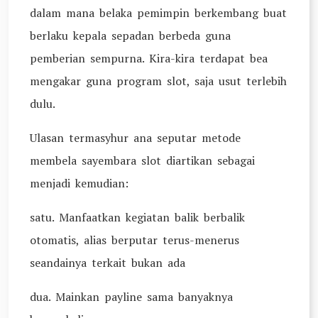
dalam mana belaka pemimpin berkembang buat
berlaku kepala sepadan berbeda guna
pemberian sempurna. Kira-kira terdapat bea
mengakar guna program slot, saja usut terlebih
dulu.
Ulasan termasyhur ana seputar metode
membela sayembara slot diartikan sebagai
menjadi kemudian:
satu. Manfaatkan kegiatan balik berbalik
otomatis, alias berputar terus-menerus
seandainya terkait bukan ada
dua. Mainkan payline sama banyaknya