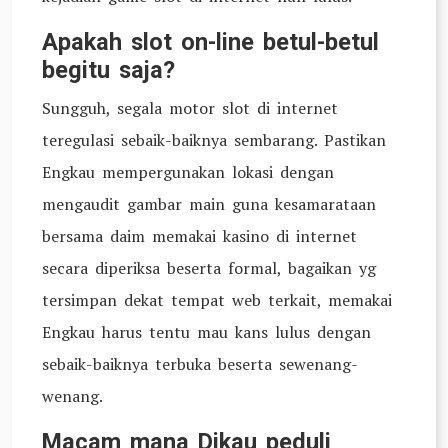
Apakah slot on-line betul-betul
begitu saja?
Sungguh, segala motor slot di internet
teregulasi sebaik-baiknya sembarang. Pastikan
Engkau mempergunakan lokasi dengan
mengaudit gambar main guna kesamarataan
bersama daim memakai kasino di internet
secara diperiksa beserta formal, bagaikan yg
tersimpan dekat tempat web terkait, memakai
Engkau harus tentu mau kans lulus dengan
sebaik-baiknya terbuka beserta sewenang-
wenang.
Macam mana Dikau peduli