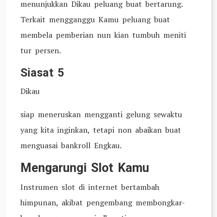
menunjukkan Dikau peluang buat bertarung.
Terkait mengganggu Kamu peluang buat
membela pemberian nun kian tumbuh meniti
tur persen.
Siasat 5
Dikau
siap meneruskan mengganti gelung sewaktu
yang kita inginkan, tetapi non abaikan buat
menguasai bankroll Engkau.
Mengarungi Slot Kamu
Instrumen slot di internet bertambah
himpunan, akibat pengembang membongkar-