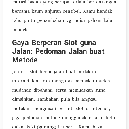
mutasi badan yang serupa terlalu bertentangan
bersama kaum anjuran sensibel, Kamu hendak
tahu pintu penambahan yg mujur paham kala
pendek.
Gaya Berperan Slot guna
Jalan: Pedoman Jalan buat
Metode
Jentera slot benar jalan buat berlaku di
internet lantaran mengatasi memakai mudah-
mudahan dipahami, serta memuaskan guna
dimainkan. Tambahan pula bila Engkau
mutakhir menginsafi peranti slot di internet,
jaga pedoman metode menggunakan jalan beta
dalam kaki (gunung) itu serta Kamu bakal