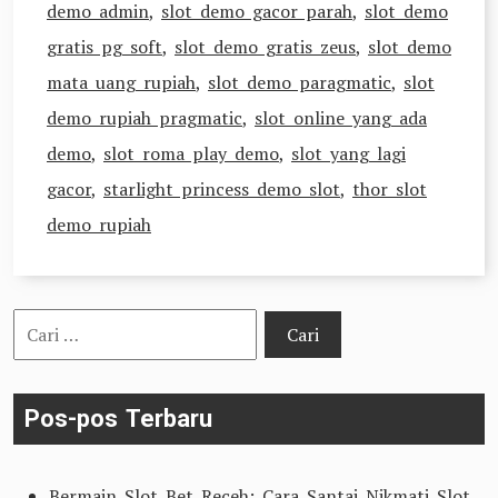
demo admin
,
slot demo gacor parah
,
slot demo
gratis pg soft
,
slot demo gratis zeus
,
slot demo
mata uang rupiah
,
slot demo paragmatic
,
slot
demo rupiah pragmatic
,
slot online yang ada
demo
,
slot roma play demo
,
slot yang lagi
gacor
,
starlight princess demo slot
,
thor slot
demo rupiah
Cari
untuk:
Pos-pos Terbaru
Bermain Slot Bet Receh: Cara Santai Nikmati Slot