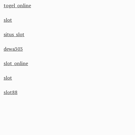
togel online
slot
situs slot
dewa303
slot online
slot
slot88