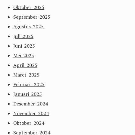
Oktober 2025
September 2025
Agustus 2025
Juli 2025
Juni 2025
Mei 2025
April 2025
Maret 2025
Februari 2025
Januari 2025
Desember 2024
November 2024
Oktober 2024
September 2024