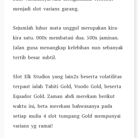
menjadi slot varians garang.
Sejumlah luhur mata unggul merupakan kira-
kira satu. 000x membatasi dua. 500x jaminan.
Jalan guna menangkap kelebihan nun sebanyak
tertib besar subtil.
Slot Elk Studios yang lain2x beserta volatilitas
terpaut ialah Tahiti Gold, Voodo Gold, beserta
Equador Gold. Zaman abdi merekam berikut
waktu ini, beta merekam bahwasanya pada
setiap mulia 4 slot tumpang Gold mempunyai
varians yg ramai!