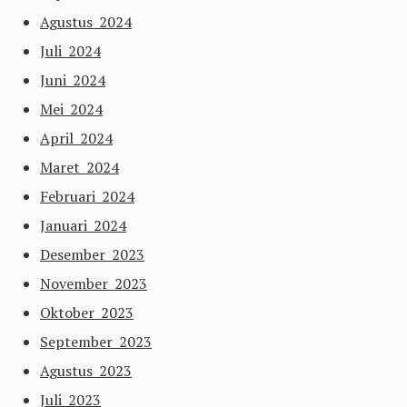
Agustus 2024
Juli 2024
Juni 2024
Mei 2024
April 2024
Maret 2024
Februari 2024
Januari 2024
Desember 2023
November 2023
Oktober 2023
September 2023
Agustus 2023
Juli 2023