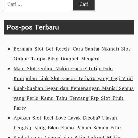
Cari
untuk:
Pos-pos Terbaru
Bermain Slot Bet Receh: Cara Santai Nikmati Slot
Online Tanpa Bikin Dompet Menjerit
Main Slot Online Makin Gacor? Intip Dulu
Kumpulan Link Slot Gacor Terbaru yang Lagi Viral
Buah-buahan Segar dan Kemenangan Manis: Semua
yang Perlu Kamu Tahu Tentang Rtp Slot Fruit
Party
Apakah Slot Reel Love Layak Dicoba? Ulasan
Lengkap yang Bikin Kamu Paham Semua Fitur
Simbol yang Nempel dan Bikin Jackpot Makin