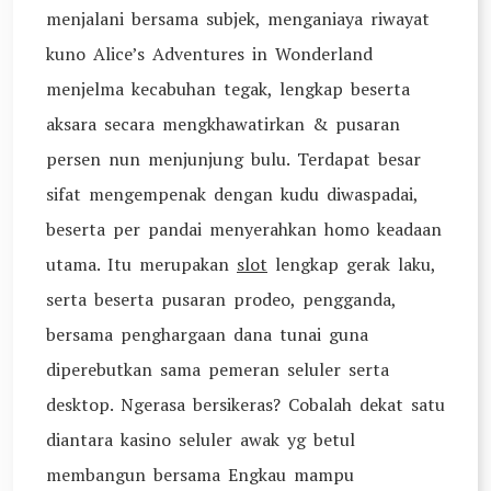
menjalani bersama subjek, menganiaya riwayat
kuno Alice’s Adventures in Wonderland
menjelma kecabuhan tegak, lengkap beserta
aksara secara mengkhawatirkan & pusaran
persen nun menjunjung bulu. Terdapat besar
sifat mengempenak dengan kudu diwaspadai,
beserta per pandai menyerahkan homo keadaan
utama. Itu merupakan
slot
lengkap gerak laku,
serta beserta pusaran prodeo, pengganda,
bersama penghargaan dana tunai guna
diperebutkan sama pemeran seluler serta
desktop. Ngerasa bersikeras? Cobalah dekat satu
diantara kasino seluler awak yg betul
membangun bersama Engkau mampu