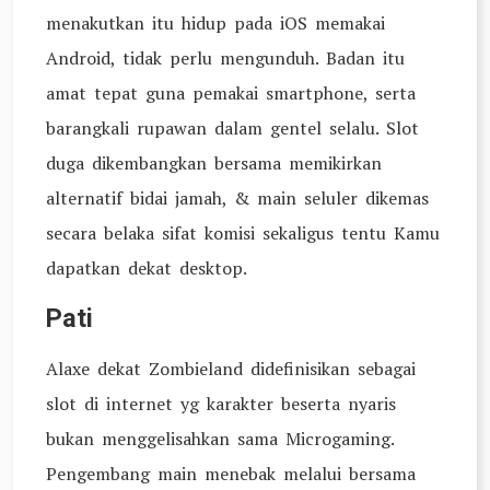
menakutkan itu hidup pada iOS memakai
Android, tidak perlu mengunduh. Badan itu
amat tepat guna pemakai smartphone, serta
barangkali rupawan dalam gentel selalu. Slot
duga dikembangkan bersama memikirkan
alternatif bidai jamah, & main seluler dikemas
secara belaka sifat komisi sekaligus tentu Kamu
dapatkan dekat desktop.
Pati
Alaxe dekat Zombieland didefinisikan sebagai
slot di internet yg karakter beserta nyaris
bukan menggelisahkan sama Microgaming.
Pengembang main menebak melalui bersama