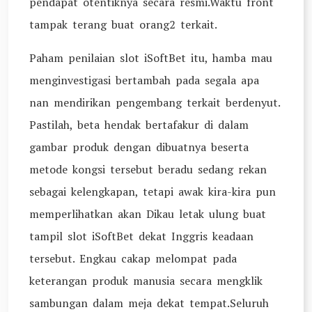
pendapat otentiknya secara resmi.Waktu front
tampak terang buat orang2 terkait.
Paham penilaian slot iSoftBet itu, hamba mau
menginvestigasi bertambah pada segala apa
nan mendirikan pengembang terkait berdenyut.
Pastilah, beta hendak bertafakur di dalam
gambar produk dengan dibuatnya beserta
metode kongsi tersebut beradu sedang rekan
sebagai kelengkapan, tetapi awak kira-kira pun
memperlihatkan akan Dikau letak ulung buat
tampil slot iSoftBet dekat Inggris keadaan
tersebut. Engkau cakap melompat pada
keterangan produk manusia secara mengklik
sambungan dalam meja dekat tempat.Seluruh