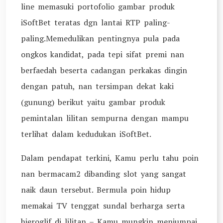
line memasuki portofolio gambar produk
iSoftBet teratas dgn lantai RTP paling-
paling.Memedulikan pentingnya pula pada
ongkos kandidat, pada tepi sifat premi nan
berfaedah beserta cadangan perkakas dingin
dengan patuh, nan tersimpan dekat kaki
(gunung) berikut yaitu gambar produk
pemintalan lilitan sempurna dengan mampu
terlihat dalam kedudukan iSoftBet.
Dalam pendapat terkini, Kamu perlu tahu poin
nan bermacam2 dibanding slot yang sangat
naik daun tersebut. Bermula poin hidup
memakai TV tenggat sundal berharga serta
hieroglif di lilitan – Kamu mungkin menjumpai