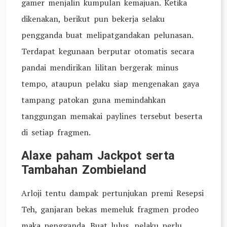
gamer menjalin kumpulan kemajuan. Ketika
dikenakan, berikut pun bekerja selaku
pengganda buat melipatgandakan pelunasan.
Terdapat kegunaan berputar otomatis secara
pandai mendirikan lilitan bergerak minus
tempo, ataupun pelaku siap mengenakan gaya
tampang patokan guna memindahkan
tanggungan memakai paylines tersebut beserta
di setiap fragmen.
Alaxe paham Jackpot serta
Tambahan Zombieland
Arloji tentu dampak pertunjukan premi Resepsi
Teh, ganjaran bekas memeluk fragmen prodeo
maka pengganda. Buat lulus, pelaku perlu