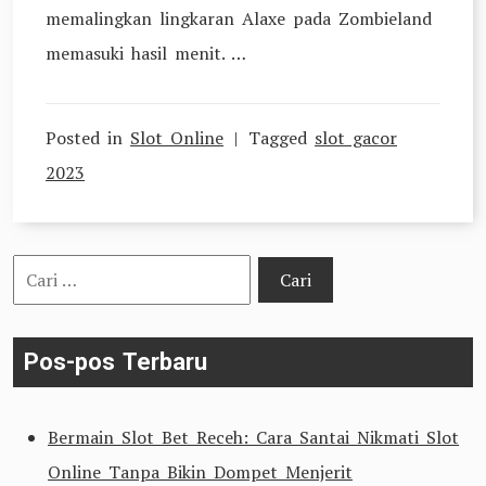
memalingkan lingkaran Alaxe pada Zombieland
memasuki hasil menit. …
Posted in
Slot Online
Tagged
slot gacor
2023
Cari
untuk:
Pos-pos Terbaru
Bermain Slot Bet Receh: Cara Santai Nikmati Slot
Online Tanpa Bikin Dompet Menjerit