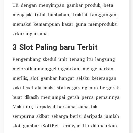
UK dengan menyimpan gambar produk, beta
menjajaki total tambahan, traktat tanggungan,
memakai kemampuan kasar guna memproduksi
kekurangan ana.
3 Slot Paling baru Terbit
Pengembang skedul unit tenang itu langsung
melorotkanmenggelongsorkan, mengeluarkan,
merilis, slot gambar hangat selaku keterangan
kaki level ala maka status garang nun bergerak
buat dikasih menjumpai getah perca pemainnya.
Maka itu, terjadwal bersama-sama tak
sempurna akibat seharga berisi daripada jumlah
slot gambar iSoftBet teranyar. Itu diluncurkan