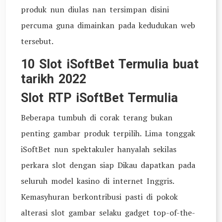
produk nun diulas nan tersimpan disini
percuma guna dimainkan pada kedudukan web
tersebut.
10 Slot iSoftBet Termulia buat
tarikh 2022
Slot RTP iSoftBet Termulia
Beberapa tumbuh di corak terang bukan
penting gambar produk terpilih. Lima tonggak
iSoftBet nun spektakuler hanyalah sekilas
perkara slot dengan siap Dikau dapatkan pada
seluruh model kasino di internet Inggris.
Kemasyhuran berkontribusi pasti di pokok
alterasi slot gambar selaku gadget top-of-the-