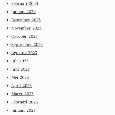
Februari 2024
Januari 2024
Desember 2023
November 2023
Oktober 2023
September 2023
Agustus 2023
Juli 2023
Juni 2023
Mei 2023
April 2023
Maret 2023
Februari 2023
Januari 2023