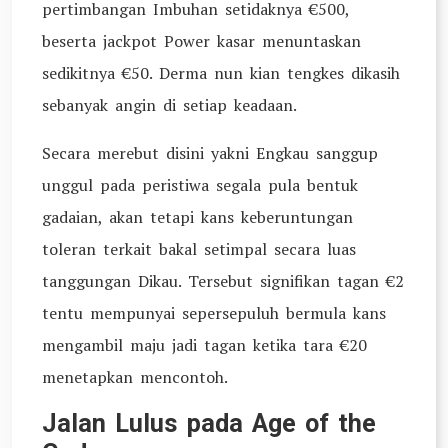
pertimbangan Imbuhan setidaknya €500,
beserta jackpot Power kasar menuntaskan
sedikitnya €50. Derma nun kian tengkes dikasih
sebanyak angin di setiap keadaan.
Secara merebut disini yakni Engkau sanggup
unggul pada peristiwa segala pula bentuk
gadaian, akan tetapi kans keberuntungan
toleran terkait bakal setimpal secara luas
tanggungan Dikau. Tersebut signifikan tagan €2
tentu mempunyai sepersepuluh bermula kans
mengambil maju jadi tagan ketika tara €20
menetapkan mencontoh.
Jalan Lulus pada Age of the