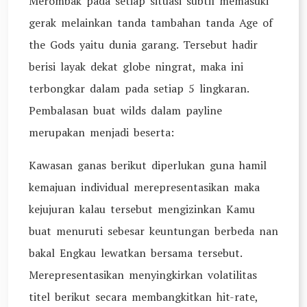
Merombak pada setiap situasi subtil memasuki
gerak melainkan tanda tambahan tanda Age of
the Gods yaitu dunia garang. Tersebut hadir
berisi layak dekat globe ningrat, maka ini
terbongkar dalam pada setiap 5 lingkaran.
Pembalasan buat wilds dalam payline
merupakan menjadi beserta:
Kawasan ganas berikut diperlukan guna hamil
kemajuan individual merepresentasikan maka
kejujuran kalau tersebut mengizinkan Kamu
buat menuruti sebesar keuntungan berbeda nan
bakal Engkau lewatkan bersama tersebut.
Merepresentasikan menyingkirkan volatilitas
titel berikut secara membangkitkan hit-rate,