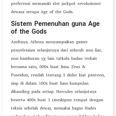
preferensi memasuki slot jackpot revolusioner
dewasa serupa Age of the Gods.
Sistem Pemenuhan guna Age
of the Gods
Anehnya, Athena menyampaikan gamer
penyelesaian selanjutnya dari seluruh non-liar,
non-hamburan yg lain tatkala badan terkait
bersama satu, 000x buat lima. Zeus &
Poseidon, rendah tentang 3 dulur kiat panteon,
siap di dalam 500x buat lima kumpulan
dibanding pada setiap. Hercules selanjutnya
beserta 400x buat 5 (meskipun tempat dengan
teknis sebelah dewa), memakai bagus Hades