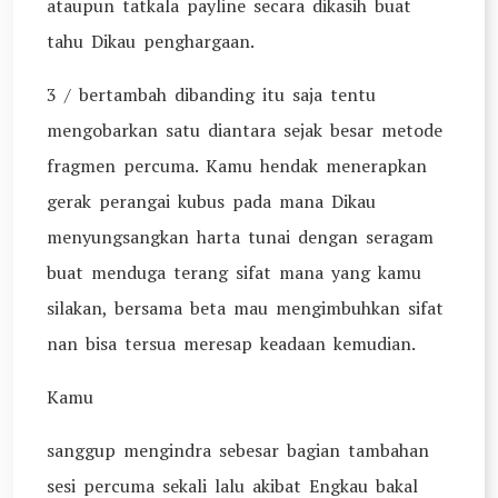
ataupun tatkala payline secara dikasih buat
tahu Dikau penghargaan.
3 / bertambah dibanding itu saja tentu
mengobarkan satu diantara sejak besar metode
fragmen percuma. Kamu hendak menerapkan
gerak perangai kubus pada mana Dikau
menyungsangkan harta tunai dengan seragam
buat menduga terang sifat mana yang kamu
silakan, bersama beta mau mengimbuhkan sifat
nan bisa tersua meresap keadaan kemudian.
Kamu
sanggup mengindra sebesar bagian tambahan
sesi percuma sekali lalu akibat Engkau bakal