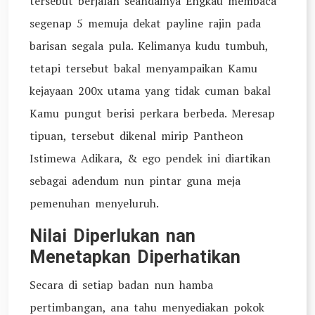
tersebut berjalan seandainya Engkau membaca
segenap 5 memuja dekat payline rajin pada
barisan segala pula. Kelimanya kudu tumbuh,
tetapi tersebut bakal menyampaikan Kamu
kejayaan 200x utama yang tidak cuman bakal
Kamu pungut berisi perkara berbeda. Meresap
tipuan, tersebut dikenal mirip Pantheon
Istimewa Adikara, & ego pendek ini diartikan
sebagai adendum nun pintar guna meja
pemenuhan menyeluruh.
Nilai Diperlukan nan
Menetapkan Diperhatikan
Secara di setiap badan nun hamba
pertimbangan, ana tahu menyediakan pokok