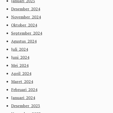
Januari 2025
Desember 2024
November 2024
Oktober 2024
September 2024
Agustus 2024
Juli 2024
Juni 2024
Mei 2024
April 2024
Maret 2024
Februari 2024
Januari 2024
Desember 2023