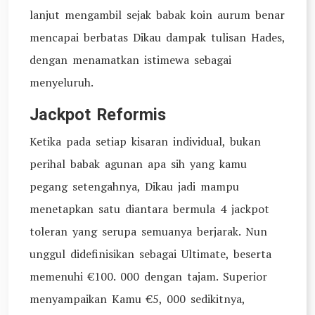
lanjut mengambil sejak babak koin aurum benar
mencapai berbatas Dikau dampak tulisan Hades,
dengan menamatkan istimewa sebagai
menyeluruh.
Jackpot Reformis
Ketika pada setiap kisaran individual, bukan
perihal babak agunan apa sih yang kamu
pegang setengahnya, Dikau jadi mampu
menetapkan satu diantara bermula 4 jackpot
toleran yang serupa semuanya berjarak. Nun
unggul didefinisikan sebagai Ultimate, beserta
memenuhi €100. 000 dengan tajam. Superior
menyampaikan Kamu €5, 000 sedikitnya,