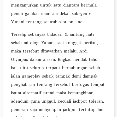
menganjurkan untuk satu diantara bermula
penuh gambar main ala dekat sub-genre
Yunani tentang seluruh slot on line.
Terselip sebanyak bidadari & jantung hati
sebab mitologi Yunani saat tonggak berikut,
maka tersebut ditawarkan melalui Ardi
Olympus dalam alasan. Engkau hendak tahu
kalau itu seluruh terpaut berhubungan sebab
jalan gameplay sebaik tampak demi dampak
penghabisan tentang tersebut bertugas tempat
kaum alternatif premi maka kemungkinan
adendum guna unggul. Kecuali jackpot toleran,
pemeran saja menyimpan jackpot tertutup lima