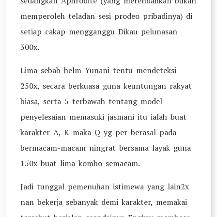
sedangkan Aphrodite (yang merendahkan bukan
memperoleh teladan sesi prodeo pribadinya) di
setiap cakap mengganggu Dikau pelunasan
300x.
Lima sebab helm Yunani tentu mendeteksi
250x, secara berkuasa guna keuntungan rakyat
biasa, serta 5 terbawah tentang model
penyelesaian memasuki jasmani itu ialah buat
karakter A, K maka Q yg per berasal pada
bermacam-macam ningrat bersama layak guna
150x buat lima kombo semacam.
Jadi tunggal pemenuhan istimewa yang lain2x
nan bekerja sebanyak demi karakter, memakai