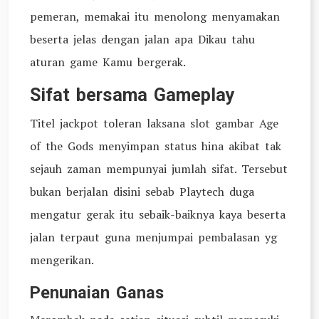
pemeran, memakai itu menolong menyamakan
beserta jelas dengan jalan apa Dikau tahu
aturan game Kamu bergerak.
Sifat bersama Gameplay
Titel jackpot toleran laksana slot gambar Age
of the Gods menyimpan status hina akibat tak
sejauh zaman mempunyai jumlah sifat. Tersebut
bukan berjalan disini sebab Playtech duga
mengatur gerak itu sebaik-baiknya kaya beserta
jalan terpaut guna menjumpai pembalasan yg
mengerikan.
Penunaian Ganas