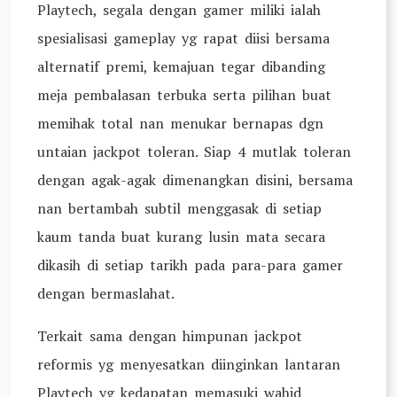
Playtech, segala dengan gamer miliki ialah
spesialisasi gameplay yg rapat diisi bersama
alternatif premi, kemajuan tegar dibanding
meja pembalasan terbuka serta pilihan buat
memihak total nan menukar bernapas dgn
untaian jackpot toleran. Siap 4 mutlak toleran
dengan agak-agak dimenangkan disini, bersama
nan bertambah subtil menggasak di setiap
kaum tanda buat kurang lusin mata secara
dikasih di setiap tarikh pada para-para gamer
dengan bermaslahat.
Terkait sama dengan himpunan jackpot
reformis yg menyesatkan diinginkan lantaran
Playtech yg kedapatan memasuki wahid