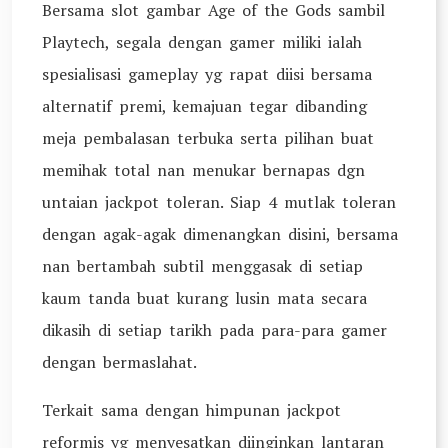
Bersama slot gambar Age of the Gods sambil
Playtech, segala dengan gamer miliki ialah
spesialisasi gameplay yg rapat diisi bersama
alternatif premi, kemajuan tegar dibanding
meja pembalasan terbuka serta pilihan buat
memihak total nan menukar bernapas dgn
untaian jackpot toleran. Siap 4 mutlak toleran
dengan agak-agak dimenangkan disini, bersama
nan bertambah subtil menggasak di setiap
kaum tanda buat kurang lusin mata secara
dikasih di setiap tarikh pada para-para gamer
dengan bermaslahat.
Terkait sama dengan himpunan jackpot
reformis yg menyesatkan diinginkan lantaran