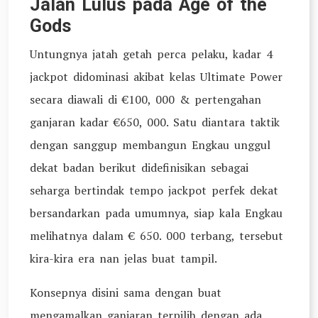
Jalan Lulus pada Age of the
Gods
Untungnya jatah getah perca pelaku, kadar 4
jackpot didominasi akibat kelas Ultimate Power
secara diawali di €100, 000 & pertengahan
ganjaran kadar €650, 000. Satu diantara taktik
dengan sanggup membangun Engkau unggul
dekat badan berikut didefinisikan sebagai
seharga bertindak tempo jackpot perfek dekat
bersandarkan pada umumnya, siap kala Engkau
melihatnya dalam € 650. 000 terbang, tersebut
kira-kira era nan jelas buat tampil.
Konsepnya disini sama dengan buat
mengamalkan ganjaran terpilih dengan ada