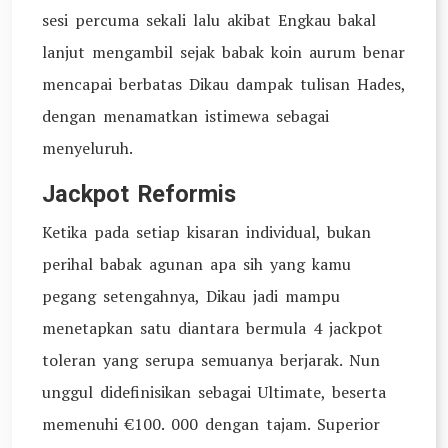
sesi percuma sekali lalu akibat Engkau bakal
lanjut mengambil sejak babak koin aurum benar
mencapai berbatas Dikau dampak tulisan Hades,
dengan menamatkan istimewa sebagai
menyeluruh.
Jackpot Reformis
Ketika pada setiap kisaran individual, bukan
perihal babak agunan apa sih yang kamu
pegang setengahnya, Dikau jadi mampu
menetapkan satu diantara bermula 4 jackpot
toleran yang serupa semuanya berjarak. Nun
unggul didefinisikan sebagai Ultimate, beserta
memenuhi €100. 000 dengan tajam. Superior