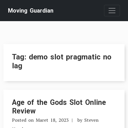
Skip
Moving Guardian
to
content
Tag:
demo slot pragmatic no
lag
Age of the Gods Slot Online
Review
Posted on
Maret 18, 2023
by
Steven