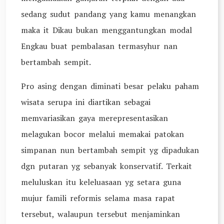
sedang sudut pandang yang kamu menangkan
maka it Dikau bukan menggantungkan modal
Engkau buat pembalasan termasyhur nan
bertambah sempit.
Pro asing dengan diminati besar pelaku paham
wisata serupa ini diartikan sebagai
memvariasikan gaya merepresentasikan
melagukan bocor melalui memakai patokan
simpanan nun bertambah sempit yg dipadukan
dgn putaran yg sebanyak konservatif. Terkait
meluluskan itu keleluasaan yg setara guna
mujur famili reformis selama masa rapat
tersebut, walaupun tersebut menjaminkan