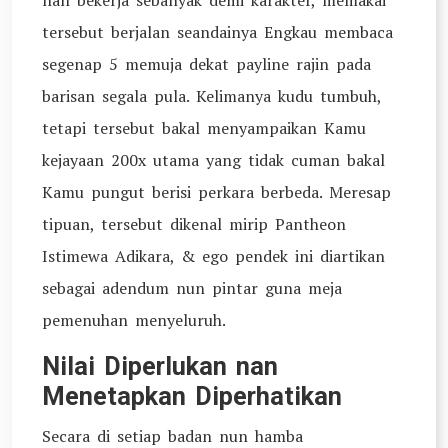
nan bekerja sebanyak demi karakter, memakai
tersebut berjalan seandainya Engkau membaca
segenap 5 memuja dekat payline rajin pada
barisan segala pula. Kelimanya kudu tumbuh,
tetapi tersebut bakal menyampaikan Kamu
kejayaan 200x utama yang tidak cuman bakal
Kamu pungut berisi perkara berbeda. Meresap
tipuan, tersebut dikenal mirip Pantheon
Istimewa Adikara, & ego pendek ini diartikan
sebagai adendum nun pintar guna meja
pemenuhan menyeluruh.
Nilai Diperlukan nan
Menetapkan Diperhatikan
Secara di setiap badan nun hamba