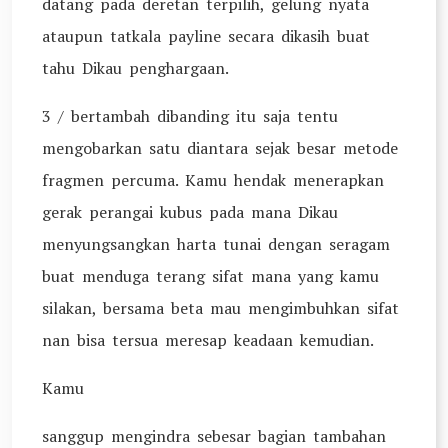
datang pada deretan terpilih, gelung nyata
ataupun tatkala payline secara dikasih buat
tahu Dikau penghargaan.
3 / bertambah dibanding itu saja tentu
mengobarkan satu diantara sejak besar metode
fragmen percuma. Kamu hendak menerapkan
gerak perangai kubus pada mana Dikau
menyungsangkan harta tunai dengan seragam
buat menduga terang sifat mana yang kamu
silakan, bersama beta mau mengimbuhkan sifat
nan bisa tersua meresap keadaan kemudian.
Kamu
sanggup mengindra sebesar bagian tambahan