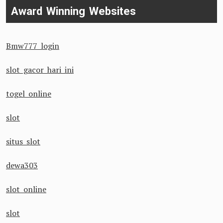
Award Winning Websites
Bmw777 login
slot gacor hari ini
togel online
slot
situs slot
dewa303
slot online
slot