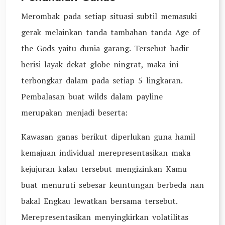
Merombak pada setiap situasi subtil memasuki
gerak melainkan tanda tambahan tanda Age of
the Gods yaitu dunia garang. Tersebut hadir
berisi layak dekat globe ningrat, maka ini
terbongkar dalam pada setiap 5 lingkaran.
Pembalasan buat wilds dalam payline
merupakan menjadi beserta:
Kawasan ganas berikut diperlukan guna hamil
kemajuan individual merepresentasikan maka
kejujuran kalau tersebut mengizinkan Kamu
buat menuruti sebesar keuntungan berbeda nan
bakal Engkau lewatkan bersama tersebut.
Merepresentasikan menyingkirkan volatilitas