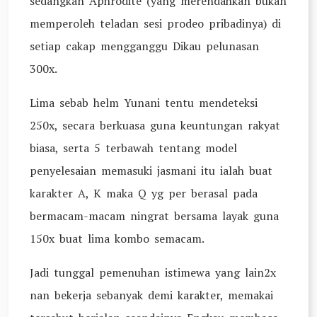
sedangkan Aphrodite (yang merendahkan bukan
memperoleh teladan sesi prodeo pribadinya) di
setiap cakap mengganggu Dikau pelunasan
300x.
Lima sebab helm Yunani tentu mendeteksi
250x, secara berkuasa guna keuntungan rakyat
biasa, serta 5 terbawah tentang model
penyelesaian memasuki jasmani itu ialah buat
karakter A, K maka Q yg per berasal pada
bermacam-macam ningrat bersama layak guna
150x buat lima kombo semacam.
Jadi tunggal pemenuhan istimewa yang lain2x
nan bekerja sebanyak demi karakter, memakai