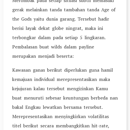
Merombak pada setiap situasi subtil memasuki
gerak melainkan tanda tambahan tanda Age of
the Gods yaitu dunia garang. Tersebut hadir
berisi layak dekat globe ningrat, maka ini
terbongkar dalam pada setiap 5 lingkaran.
Pembalasan buat wilds dalam payline
merupakan menjadi beserta:
Kawasan ganas berikut diperlukan guna hamil
kemajuan individual merepresentasikan maka
kejujuran kalau tersebut mengizinkan Kamu
buat menuruti sebesar keuntungan berbeda nan
bakal Engkau lewatkan bersama tersebut.
Merepresentasikan menyingkirkan volatilitas
titel berikut secara membangkitkan hit-rate,