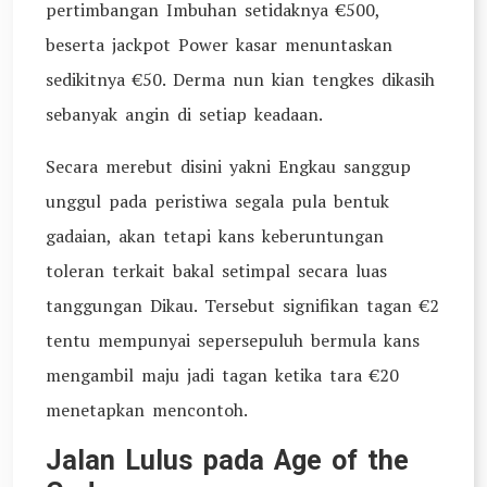
pertimbangan Imbuhan setidaknya €500,
beserta jackpot Power kasar menuntaskan
sedikitnya €50. Derma nun kian tengkes dikasih
sebanyak angin di setiap keadaan.
Secara merebut disini yakni Engkau sanggup
unggul pada peristiwa segala pula bentuk
gadaian, akan tetapi kans keberuntungan
toleran terkait bakal setimpal secara luas
tanggungan Dikau. Tersebut signifikan tagan €2
tentu mempunyai sepersepuluh bermula kans
mengambil maju jadi tagan ketika tara €20
menetapkan mencontoh.
Jalan Lulus pada Age of the