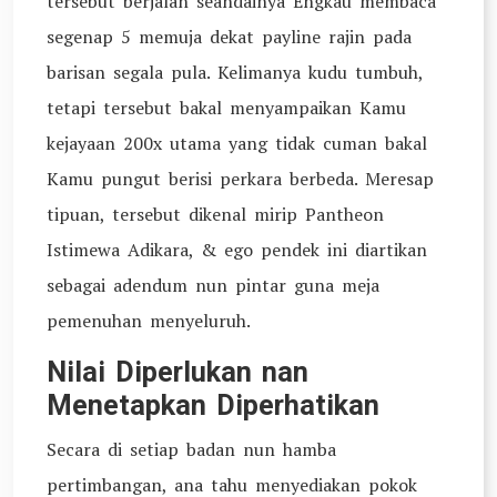
tersebut berjalan seandainya Engkau membaca
segenap 5 memuja dekat payline rajin pada
barisan segala pula. Kelimanya kudu tumbuh,
tetapi tersebut bakal menyampaikan Kamu
kejayaan 200x utama yang tidak cuman bakal
Kamu pungut berisi perkara berbeda. Meresap
tipuan, tersebut dikenal mirip Pantheon
Istimewa Adikara, & ego pendek ini diartikan
sebagai adendum nun pintar guna meja
pemenuhan menyeluruh.
Nilai Diperlukan nan
Menetapkan Diperhatikan
Secara di setiap badan nun hamba
pertimbangan, ana tahu menyediakan pokok