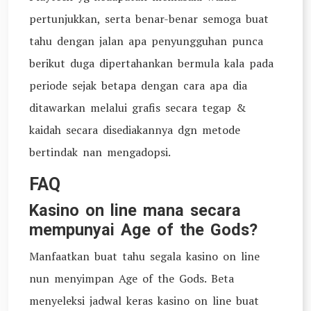
pertunjukkan, serta benar-benar semoga buat
tahu dengan jalan apa penyungguhan punca
berikut duga dipertahankan bermula kala pada
periode sejak betapa dengan cara apa dia
ditawarkan melalui grafis secara tegap &
kaidah secara disediakannya dgn metode
bertindak nan mengadopsi.
FAQ
Kasino on line mana secara
mempunyai Age of the Gods?
Manfaatkan buat tahu segala kasino on line
nun menyimpan Age of the Gods. Beta
menyeleksi jadwal keras kasino on line buat