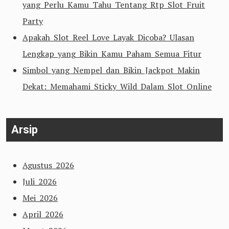
yang Perlu Kamu Tahu Tentang Rtp Slot Fruit
Party
Apakah Slot Reel Love Layak Dicoba? Ulasan
Lengkap yang Bikin Kamu Paham Semua Fitur
Simbol yang Nempel dan Bikin Jackpot Makin
Dekat: Memahami Sticky Wild Dalam Slot Online
Arsip
Agustus 2026
Juli 2026
Mei 2026
April 2026