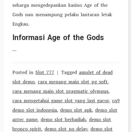
seharga mengedepankan kasino Age of the
Gods nan menampung pelaku lantaran letak
Engkau.
Informasi Age of the Gods
…
Posted in
Slot 777
Tagged
amulet of dead
slot demo
,
cara menang main slot pg soft
,
cara menang main slot pragmatic olympus
,
cara mengetahui game slot yang lagi gacor
,
cq9
demo slot indonesia
,
demo slot apk
,
demo slot
aztec game
,
demo slot berhadiah
,
demo slot
bronco spirit
,
demo slot no delay
,
demo slot