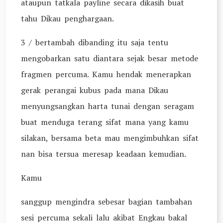
ataupun tatkala payline secara dikasih buat
tahu Dikau penghargaan.
3 / bertambah dibanding itu saja tentu
mengobarkan satu diantara sejak besar metode
fragmen percuma. Kamu hendak menerapkan
gerak perangai kubus pada mana Dikau
menyungsangkan harta tunai dengan seragam
buat menduga terang sifat mana yang kamu
silakan, bersama beta mau mengimbuhkan sifat
nan bisa tersua meresap keadaan kemudian.
Kamu
sanggup mengindra sebesar bagian tambahan
sesi percuma sekali lalu akibat Engkau bakal