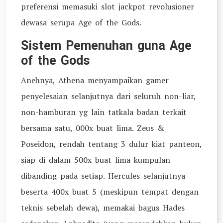
preferensi memasuki slot jackpot revolusioner
dewasa serupa Age of the Gods.
Sistem Pemenuhan guna Age
of the Gods
Anehnya, Athena menyampaikan gamer
penyelesaian selanjutnya dari seluruh non-liar,
non-hamburan yg lain tatkala badan terkait
bersama satu, 000x buat lima. Zeus &
Poseidon, rendah tentang 3 dulur kiat panteon,
siap di dalam 500x buat lima kumpulan
dibanding pada setiap. Hercules selanjutnya
beserta 400x buat 5 (meskipun tempat dengan
teknis sebelah dewa), memakai bagus Hades