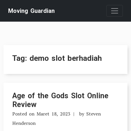
Skip
Moving Guardian
to
content
Tag:
demo slot berhadiah
Age of the Gods Slot Online
Review
Posted on
Maret 18, 2023
by
Steven
Henderson