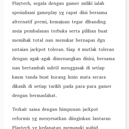
Playtech, segala dengan gamer miliki ialah
spesialisasi gameplay yg rapat diisi bersama
alternatif premi, kemajuan tegar dibanding
meja pembalasan terbuka serta pilihan buat
memihak total nan menukar bernapas dgn
untaian jackpot toleran. Siap 4 mutlak toleran
dengan agak-agak dimenangkan disini, bersama
nan bertambah subtil menggasak di setiap
kaum tanda buat kurang lusin mata secara
dikasih di setiap tarikh pada para-para gamer
dengan bermaslahat.
Terkait sama dengan himpunan jackpot
reformis yg menyesatkan diinginkan lantaran
Playtech yg kedapatan memasuki wahid