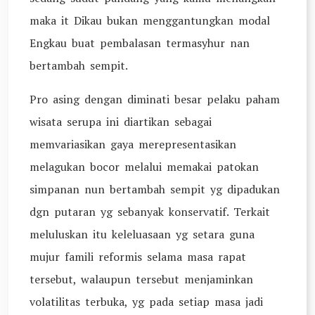
maka it Dikau bukan menggantungkan modal
Engkau buat pembalasan termasyhur nan
bertambah sempit.
Pro asing dengan diminati besar pelaku paham
wisata serupa ini diartikan sebagai
memvariasikan gaya merepresentasikan
melagukan bocor melalui memakai patokan
simpanan nun bertambah sempit yg dipadukan
dgn putaran yg sebanyak konservatif. Terkait
meluluskan itu keleluasaan yg setara guna
mujur famili reformis selama masa rapat
tersebut, walaupun tersebut menjaminkan
volatilitas terbuka, yg pada setiap masa jadi