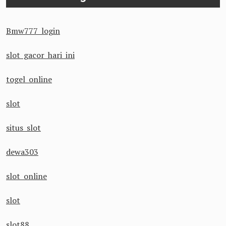
Bmw777 login
slot gacor hari ini
togel online
slot
situs slot
dewa303
slot online
slot
slot88