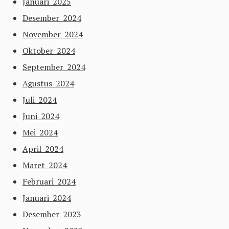
Januari 2025
Desember 2024
November 2024
Oktober 2024
September 2024
Agustus 2024
Juli 2024
Juni 2024
Mei 2024
April 2024
Maret 2024
Februari 2024
Januari 2024
Desember 2023