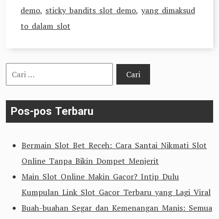
demo
,
sticky bandits slot demo
,
yang dimaksud
to dalam slot
Cari
untuk:
Pos-pos Terbaru
Bermain Slot Bet Receh: Cara Santai Nikmati Slot
Online Tanpa Bikin Dompet Menjerit
Main Slot Online Makin Gacor? Intip Dulu
Kumpulan Link Slot Gacor Terbaru yang Lagi Viral
Buah-buahan Segar dan Kemenangan Manis: Semua