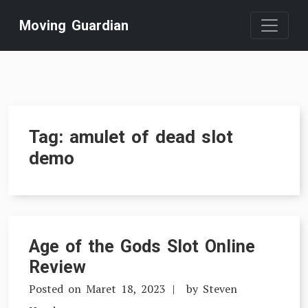
Skip
Moving Guardian
to
content
Tag:
amulet of dead slot
demo
Age of the Gods Slot Online
Review
Posted on
Maret 18, 2023
by
Steven