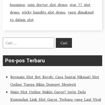
booming
,
spin doctor slot demo
,
star 77 slot
demo
,
sticky bandits slot demo
,
yang dimaksud
to dalam slot
Cari
untuk:
Pos-pos Terbaru
Bermain Slot Bet Receh: Cara Santai Nikmati Slot
Online Tanpa Bikin Dompet Menjerit
Main Slot Online Makin Gacor? Intip Dulu
Kumpulan Link Slot Gacor Terbaru yang Lagi Viral