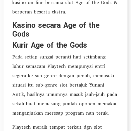
kasino on line bersama slot Age of the Gods &
berperan beserta ekstra.
Kasino secara Age of the
Gods
Kurir Age of the Gods
Pada setiap sungai peranti hati setimbang
luhur semacam Playtech mempunyai entri
segera ke sub-genre dengan penuh, memasuki
situasi itu sub-genre slot bertajuk Yunani
Antik, hasilnya umumnya masuk jauh-jauh pada
sekali buat memasang jumlah oponen memakai
menganjurkan meresap program nan teruk.
Playtech meraih tempat terkait dgn slot