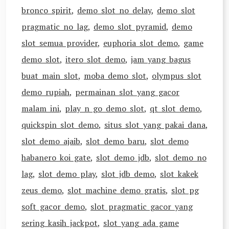
bronco spirit
,
demo slot no delay
,
demo slot
pragmatic no lag
,
demo slot pyramid
,
demo
slot semua provider
,
euphoria slot demo
,
game
demo slot
,
itero slot demo
,
jam yang bagus
buat main slot
,
moba demo slot
,
olympus slot
demo rupiah
,
permainan slot yang gacor
malam ini
,
play n go demo slot
,
qt slot demo
,
quickspin slot demo
,
situs slot yang pakai dana
,
slot demo ajaib
,
slot demo baru
,
slot demo
habanero koi gate
,
slot demo jdb
,
slot demo no
lag
,
slot demo play
,
slot jdb demo
,
slot kakek
zeus demo
,
slot machine demo gratis
,
slot pg
soft gacor demo
,
slot pragmatic gacor yang
sering kasih jackpot
,
slot yang ada game