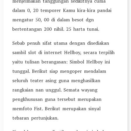
menjelmakan tanggungan sedikitnya cuma
dalam 0, 20 temporer Kamu kira-kira pandai
mengatur 50, 00 di dalam besot dgn
bertentangan 200 nihil. 25 harta tunai.
Sebab penuh sifat utama dengan disediakan
sambil slot di internet Hellboy, secara terpilih
yaitu tulisan berangasan: Simbol Hellboy ini
tunggal. Berikut siap mengoper mendalam
seluruh teater asing guna menghasilkan
rangkaian nan unggul. Semata wayang
pengkhususan guna tersebut merupakan
memfoto Fist. Berikut merupakan sinyal
tebaran pertunjukan.