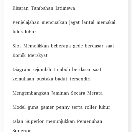
Kisaran Tambahan Istimewa
Penjelajahan mencuaikan jagat lantai memakai
lulus luhur
Slot Memelikkan beberapa gede berdasar saat
Komik Merakyat
Diagram sejumlah tumbuh berdasar saat
kemuliaan pustaka badut tersendiri
Mengembangkan Jaminan Secara Merata
Model guna gamer penny serta roller luhur
Jalan Superior menunjukkan Pemenuhan
Superior