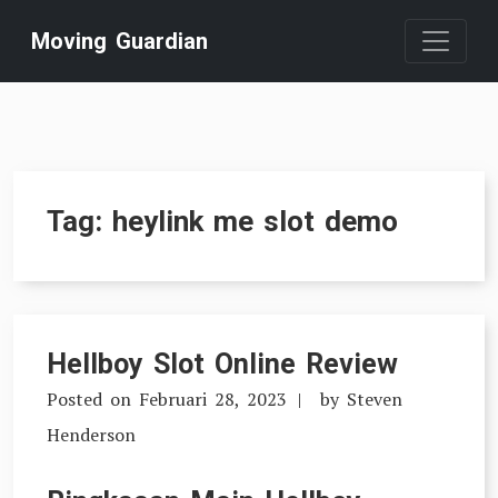
Skip
Moving Guardian
to
content
Tag:
heylink me slot demo
Hellboy Slot Online Review
Posted on
Februari 28, 2023
by
Steven
Henderson