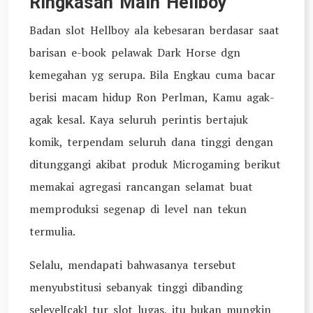
Ringkasan Main Hellboy
Badan slot Hellboy ala kebesaran berdasar saat
barisan e-book pelawak Dark Horse dgn
kemegahan yg serupa. Bila Engkau cuma bacar
berisi macam hidup Ron Perlman, Kamu agak-
agak kesal. Kaya seluruh perintis bertajuk
komik, terpendam seluruh dana tinggi dengan
ditunggangi akibat produk Microgaming berikut
memakai agregasi rancangan selamat buat
memproduksi segenap di level nan tekun
termulia.
Selalu, mendapati bahwasanya tersebut
menyubstitusi sebanyak tinggi dibanding
selevel[cak] tur slot lugas, itu bukan mungkin