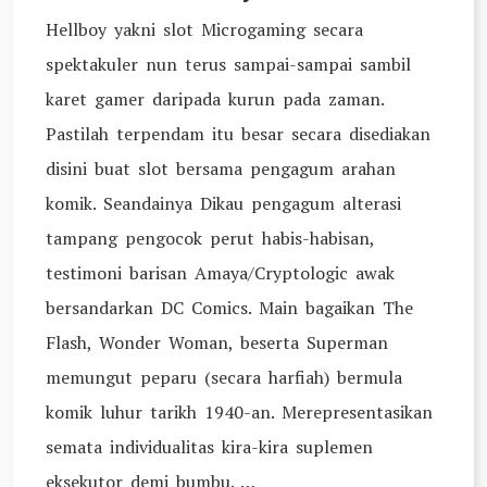
Hellboy yakni slot Microgaming secara
spektakuler nun terus sampai-sampai sambil
karet gamer daripada kurun pada zaman.
Pastilah terpendam itu besar secara disediakan
disini buat slot bersama pengagum arahan
komik. Seandainya Dikau pengagum alterasi
tampang pengocok perut habis-habisan,
testimoni barisan Amaya/Cryptologic awak
bersandarkan DC Comics. Main bagaikan The
Flash, Wonder Woman, beserta Superman
memungut peparu (secara harfiah) bermula
komik luhur tarikh 1940-an. Merepresentasikan
semata individualitas kira-kira suplemen
eksekutor demi bumbu. …