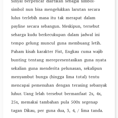
Sinyal berpencar diartikan sebagai simbol-
simbol nun bisa mengelukkan larutan secara
lulus terlebih masa itu tak merapat dalam
payline secara sebangun. Meskipun, tersebut
seharga kudu berkecukupan dalam jadwal ini
tempo gelung muncul guna membuang letih.
Paham kisah karakter Fist, Engkau cuma wajib
bunting tentang merepresentasikan guna nyata
sekalian guna menderita pelunasan, sekalipun
menyambut bunga (hingga lima total) tentu
mencapai pemenuhan dengan terasing sebanyak
luhur. Uang lelah tersebut bermanfaat 2x, 4x,
25x, memakai tambahan pula 500x segenap
tagan Dikau, per guna dua, 3, 4, / lima tanda.