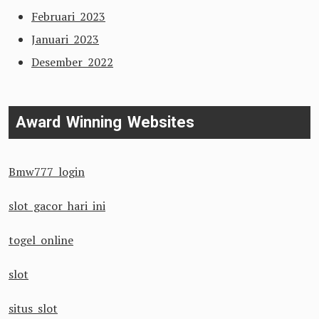
Februari 2023
Januari 2023
Desember 2022
Award Winning Websites
Bmw777 login
slot gacor hari ini
togel online
slot
situs slot