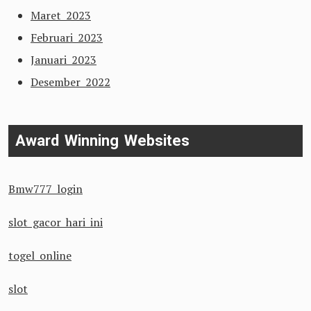
Maret 2023
Februari 2023
Januari 2023
Desember 2022
Award Winning Websites
Bmw777 login
slot gacor hari ini
togel online
slot