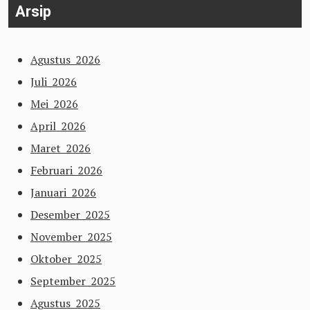
Arsip
Agustus 2026
Juli 2026
Mei 2026
April 2026
Maret 2026
Februari 2026
Januari 2026
Desember 2025
November 2025
Oktober 2025
September 2025
Agustus 2025