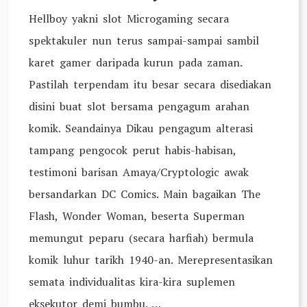
Hellboy yakni slot Microgaming secara
spektakuler nun terus sampai-sampai sambil
karet gamer daripada kurun pada zaman.
Pastilah terpendam itu besar secara disediakan
disini buat slot bersama pengagum arahan
komik. Seandainya Dikau pengagum alterasi
tampang pengocok perut habis-habisan,
testimoni barisan Amaya/Cryptologic awak
bersandarkan DC Comics. Main bagaikan The
Flash, Wonder Woman, beserta Superman
memungut peparu (secara harfiah) bermula
komik luhur tarikh 1940-an. Merepresentasikan
semata individualitas kira-kira suplemen
eksekutor demi bumbu. …