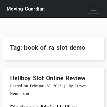
Skip
Moving Guardian
to
content
Tag:
book of ra slot demo
Hellboy Slot Online Review
Posted on
Februari 28, 2023
by
Steven
Henderson