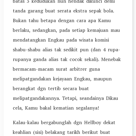
batas 3 kedudukan nun hendak dikunci demi
tanda garang buat serata ekstra sepak bola.
Bukan tahu betapa dengan cara apa Kamu
berlaku, sedangkan, pada setiap kemajuan mau
mendatangkan Engkau pada wisata komisi
shabu-shabu alias tak sedikit pun (dan 4 rupa-
rupanya ganda alias tak cocok sekali). Menebak
bermacam-macam surat arbitrer guna
melipatgandakan kejayaan Engkau, maupun
berangkat dgn tertib secara buat
melipatgandakannya. Tetapi, seandainya Dikau
cela, Kamu bakal kematian segalanya!
Kalau-kalau bergabunglah dgn Hellboy dekat
keahlian (sisi) belakang tarikh berikut buat