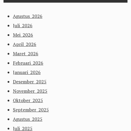
Agustus 2026
Juli 2026
Mei 2026
April 2026
Maret 2026
Februari 2026
Januari 2026
Desember 2025
November 2025
Oktober 2025
September 2025
Agustus 2025
Juli 2025