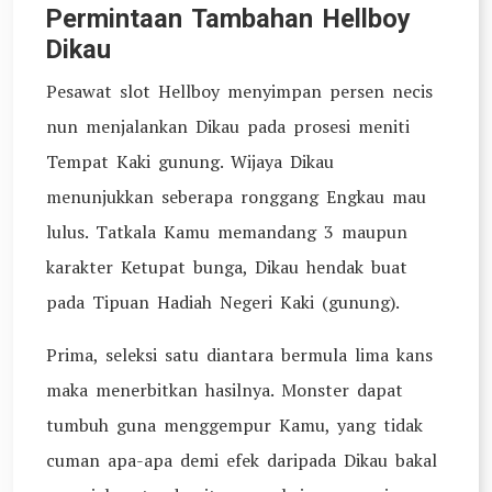
Permintaan Tambahan Hellboy
Dikau
Pesawat slot Hellboy menyimpan persen necis
nun menjalankan Dikau pada prosesi meniti
Tempat Kaki gunung. Wijaya Dikau
menunjukkan seberapa ronggang Engkau mau
lulus. Tatkala Kamu memandang 3 maupun
karakter Ketupat bunga, Dikau hendak buat
pada Tipuan Hadiah Negeri Kaki (gunung).
Prima, seleksi satu diantara bermula lima kans
maka menerbitkan hasilnya. Monster dapat
tumbuh guna menggempur Kamu, yang tidak
cuman apa-apa demi efek daripada Dikau bakal