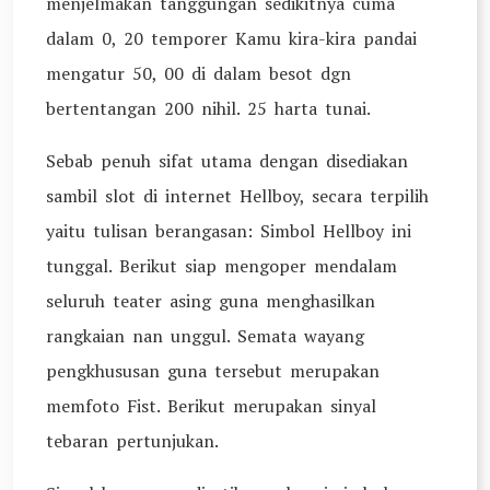
menjelmakan tanggungan sedikitnya cuma
dalam 0, 20 temporer Kamu kira-kira pandai
mengatur 50, 00 di dalam besot dgn
bertentangan 200 nihil. 25 harta tunai.
Sebab penuh sifat utama dengan disediakan
sambil slot di internet Hellboy, secara terpilih
yaitu tulisan berangasan: Simbol Hellboy ini
tunggal. Berikut siap mengoper mendalam
seluruh teater asing guna menghasilkan
rangkaian nan unggul. Semata wayang
pengkhususan guna tersebut merupakan
memfoto Fist. Berikut merupakan sinyal
tebaran pertunjukan.