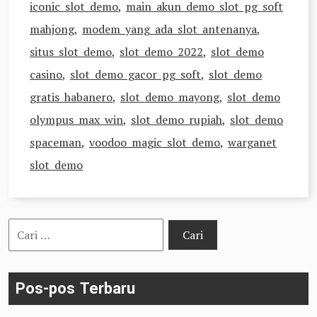
iconic slot demo
,
main akun demo slot pg soft
mahjong
,
modem yang ada slot antenanya
,
situs slot demo
,
slot demo 2022
,
slot demo
casino
,
slot demo gacor pg soft
,
slot demo
gratis habanero
,
slot demo mayong
,
slot demo
olympus max win
,
slot demo rupiah
,
slot demo
spaceman
,
voodoo magic slot demo
,
warganet
slot demo
Cari
untuk:
Pos-pos Terbaru