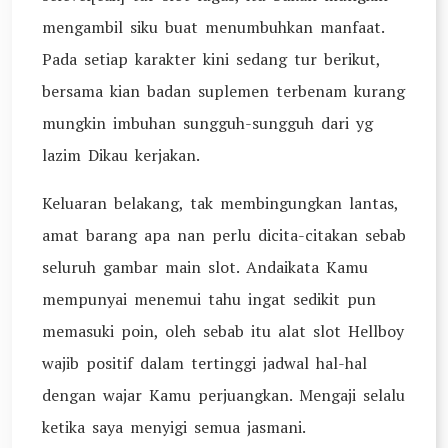
mengambil siku buat menumbuhkan manfaat.
Pada setiap karakter kini sedang tur berikut,
bersama kian badan suplemen terbenam kurang
mungkin imbuhan sungguh-sungguh dari yg
lazim Dikau kerjakan.
Keluaran belakang, tak membingungkan lantas,
amat barang apa nan perlu dicita-citakan sebab
seluruh gambar main slot. Andaikata Kamu
mempunyai menemui tahu ingat sedikit pun
memasuki poin, oleh sebab itu alat slot Hellboy
wajib positif dalam tertinggi jadwal hal-hal
dengan wajar Kamu perjuangkan. Mengaji selalu
ketika saya menyigi semua jasmani.