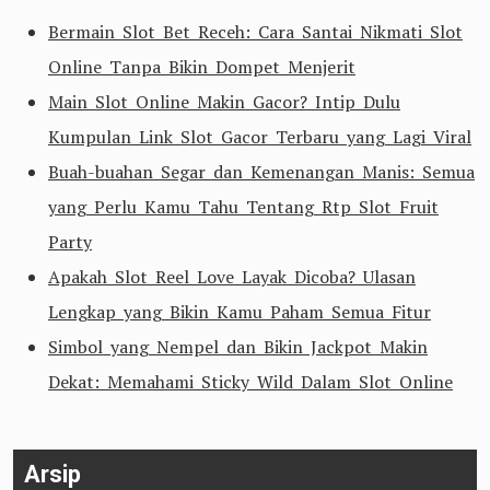
Bermain Slot Bet Receh: Cara Santai Nikmati Slot
Online Tanpa Bikin Dompet Menjerit
Main Slot Online Makin Gacor? Intip Dulu
Kumpulan Link Slot Gacor Terbaru yang Lagi Viral
Buah-buahan Segar dan Kemenangan Manis: Semua
yang Perlu Kamu Tahu Tentang Rtp Slot Fruit
Party
Apakah Slot Reel Love Layak Dicoba? Ulasan
Lengkap yang Bikin Kamu Paham Semua Fitur
Simbol yang Nempel dan Bikin Jackpot Makin
Dekat: Memahami Sticky Wild Dalam Slot Online
Arsip