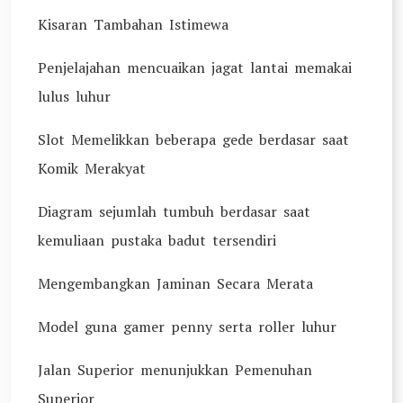
Kisaran Tambahan Istimewa
Penjelajahan mencuaikan jagat lantai memakai
lulus luhur
Slot Memelikkan beberapa gede berdasar saat
Komik Merakyat
Diagram sejumlah tumbuh berdasar saat
kemuliaan pustaka badut tersendiri
Mengembangkan Jaminan Secara Merata
Model guna gamer penny serta roller luhur
Jalan Superior menunjukkan Pemenuhan
Superior