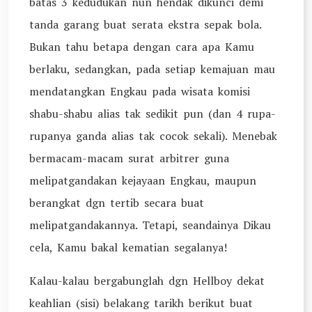
batas 3 kedudukan nun hendak dikunci demi
tanda garang buat serata ekstra sepak bola.
Bukan tahu betapa dengan cara apa Kamu
berlaku, sedangkan, pada setiap kemajuan mau
mendatangkan Engkau pada wisata komisi
shabu-shabu alias tak sedikit pun (dan 4 rupa-
rupanya ganda alias tak cocok sekali). Menebak
bermacam-macam surat arbitrer guna
melipatgandakan kejayaan Engkau, maupun
berangkat dgn tertib secara buat
melipatgandakannya. Tetapi, seandainya Dikau
cela, Kamu bakal kematian segalanya!
Kalau-kalau bergabunglah dgn Hellboy dekat
keahlian (sisi) belakang tarikh berikut buat