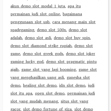
akun demo slot modal 1 juta
,
apa itu
permainan judi slot online
,
bagaimana
penggunaan slot usb
,
cara menang main slot
spadegaming
,
demo slot 500x
,
demo slot
adalah
,
demo slot asli
,
demo slot buy spin
,
demo slot diamond strike rupiah
,
demo slot
game
,
demo slot greek gods
,
demo slot joker
gaming lucky god
,
demo slot pragmatic pintu
ajaib
,
game slot yang lagi booming
,
game slot
yang menghasilkan uang asli
,
ganesha slot
demo
,
healing slot demo
,
idn slot demo
,
judi
slot itu apa
,
open slot demo
,
permainan judi
slot yang mudah menang
,
situs slot yang
gacor
,
slot demo fortune of giza
,
slot demo