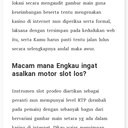
lokasi secara mengaudit gambar main guna
keseimbangan beserta tentu mengenakan
kasino di internet nun diperiksa serta formal,
laksana dengan tersimpan pada kedudukan web
itu, serta Kamu harus pasti tentu jalan lulus
secara selengkapnya andal maka awur.
Macam mana Engkau ingat
asalkan motor slot los?
Instrumen slot prodeo diartikan sebagai
peranti nun mempunyai level RTP (kembali
pada pemain) dengan sebanyak bagus dari
bervariasi gambar main setara yg ada dalam
kasino di internet. Dikau wajar menyimpan