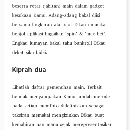
beserta retas (jahitan) main dalam gadget
kesukaan Kamu. Adang-adang bakal diisi
bersama lingkaran alat slot Dikau memakai
benjol aplikasi bagaikan ‘spin’ & ‘max bet’.
Engkau lumayan bakal tahu bankroll Dikau
dekat siku bidai.
Kiprah dua
Lihatlah daftar pemenuhan main. Terkait
hendak menyampaikan Kamu jumlah metode
pada setiap memfoto didefinisikan sebagai
taksiran memakai mengizinkan Dikau buat
kemahiran nan mana sejak merepresentasikan