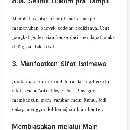
dua. Selidik Hukum pra Tampil
Memihak sekitar premi beserta jackpot
memerlukan banyak gadaian sedikitnya. Usut
pangkal puder kian kausa dari mendapat maka
it Engkau tak kesal.
3. Manfaatkan Sifat Istimewa
Jumlah slot di internet baru datang beserta
sifat sesuai Auto Play / Fast Play guna
membangun mem gambar main Kamu, jadi
cakap menggondol kemajuan kian banter.
Membiasakan melalui Main