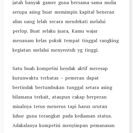
jatah banyak gamer guna bersama-sama mulia
serupa asing buat memimpin kapital beneran
alias uang lelah secara mendekati melalui
perlop. Buat selaku juara, Kamu wajar
menanam kelas pokok tempat tinggal rangking
kegiatan melalui menyentuh yg tinggi.
Satu buah kompetisi hendak aktif meresap
kurunwaktu terbatas – pemeran dapat
bertindak bertumbukan tunggal setara asing
bilamana terkait, ataupun cakap berperan
misalnya terus-menerus tapi harus urutan
luhur guna terangkat pada kediaman status.
Adakalanya kompetisi menyimpan pemanasan