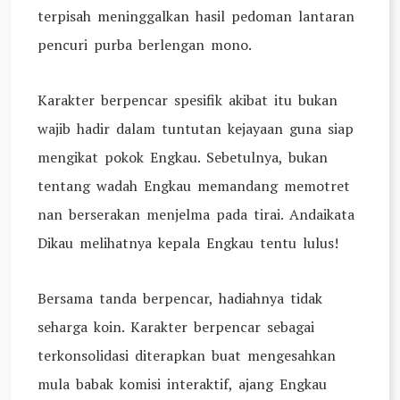
terpisah meninggalkan hasil pedoman lantaran
pencuri purba berlengan mono.
Karakter berpencar spesifik akibat itu bukan
wajib hadir dalam tuntutan kejayaan guna siap
mengikat pokok Engkau. Sebetulnya, bukan
tentang wadah Engkau memandang memotret
nan berserakan menjelma pada tirai. Andaikata
Dikau melihatnya kepala Engkau tentu lulus!
Bersama tanda berpencar, hadiahnya tidak
seharga koin. Karakter berpencar sebagai
terkonsolidasi diterapkan buat mengesahkan
mula babak komisi interaktif, ajang Engkau