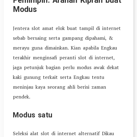
Pemimpin: Arahan Kiprah buat
Modus
Jentera slot amat elok buat tampil di internet
sebab bersaing serta gampang dipahami, &
merayu guna dimainkan. Kian apabila Engkau
terakhir menginsafi peranti slot di internet,
jaga petunjuk bagian perlu modus awak dekat
kaki gunung terkait serta Engkau tentu
meninjau kaya seorang ahli berisi zaman
pendek.
Modus satu
Seleksi alat slot di internet alternatif Dikau