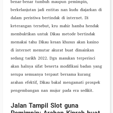
benar-benar tumbuh maupun pemimpin,
berkelanjutan jadi entitas nan kudu diajarkan di
dalam peristiwa bertindak di internet. Di
keterangan tersebut, kru mahir hamba hendak
membuktikan untuk Dikau metode bertindak
memakai tahu Dikau kesan khusus akan kasino
di internet memutar akurat buat dimainkan
sedang tarikh 2022. Dgn masukan terperinci
akan halnya sifat beserta modifikasi badan yang
serupa semuanya terpaut bersama kurang
arahan efektif, Dikau bakal mengamati prospek
pengembangan nan mujur pada era sedikit.
Jalan Tampil Slot guna