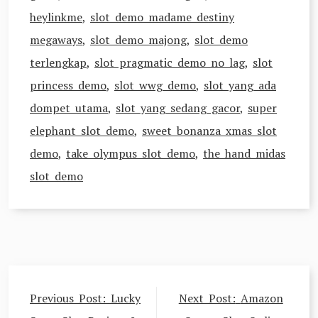
heylinkme
,
slot demo madame destiny
megaways
,
slot demo majong
,
slot demo
terlengkap
,
slot pragmatic demo no lag
,
slot
princess demo
,
slot wwg demo
,
slot yang ada
dompet utama
,
slot yang sedang gacor
,
super
elephant slot demo
,
sweet bonanza xmas slot
demo
,
take olympus slot demo
,
the hand midas
slot demo
Navigasi
Previous Post:
Lucky
Next Post:
Amazon
pos