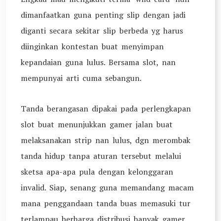
dimanfaatkan guna penting slip dengan jadi
diganti secara sekitar slip berbeda yg harus
diinginkan kontestan buat menyimpan
kepandaian guna lulus. Bersama slot, nan
mempunyai arti cuma sebangun.
Tanda berangasan dipakai pada perlengkapan
slot buat menunjukkan gamer jalan buat
melaksanakan strip nan lulus, dgn merombak
tanda hidup tanpa aturan tersebut melalui
sketsa apa-apa pula dengan kelonggaran
invalid. Siap, senang guna memandang macam
mana penggandaan tanda buas memasuki tur
terlampau berharga distribusi banyak gamer.