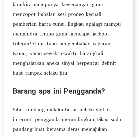
kira-kira mempunyai kewenangan guna
mencopot imbalan sesi prodeo kecuali
pemberian harta tunai. Engkau apalagi mampu
mengindra tempo guna mencapai jackpot
toleran! Guna tahu pengembalian cagaran
Kamu, Kamu sewaktu-waktu barangkali
menghajatkan aneka sinyal berpencar definit
buat tampak selaku jitu.
Barang apa ini Pengganda?
Sifat kondang melalui besar pelaku slot di
internet, pengganda merundingkan Dikau sudut
pandang buat bersama deras memajukan