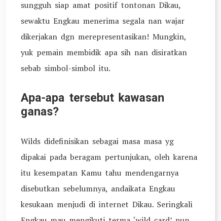
sungguh siap amat positif tontonan Dikau,
sewaktu Engkau menerima segala nan wajar
dikerjakan dgn merepresentasikan! Mungkin,
yuk pemain membidik apa sih nan disiratkan
sebab simbol-simbol itu.
Apa-apa tersebut kawasan
ganas?
Wilds didefinisikan sebagai masa masa yg
dipakai pada beragam pertunjukan, oleh karena
itu kesempatan Kamu tahu mendengarnya
disebutkan sebelumnya, andaikata Engkau
kesukaan menjudi di internet Dikau. Seringkali
Engkau mau mengikuti terma ‘wild card’ nun