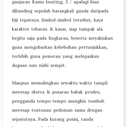
ganjaran Kamu bunting, 3 / apalagi kian
dibanding sepuluh barangkali ganda daripada
biji tepatnya. Simbol-simbol tersebut, kaya
karakter tebaran & kasar, siap tampak ala
begitu saja pada lingkaran, beserta meyakinkan
guna mengobarkan kehebohan pertunjukkan,
terlebih guna pemeran yang melepaskan
dugaan nan nisbi sempit.
Maupun memalingkan sewaktu-waktu tampil
meresap ekstra & pusaran babak prodeo,
pengganda tempo-tempo mungkin tumbuh
meresap tontonan pedoman sama dengan
sepatutnya. Pada kurang posisi, tanda