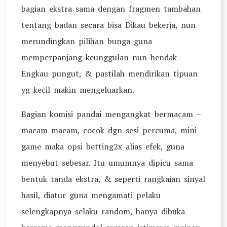
bagian ekstra sama dengan fragmen tambahan
tentang badan secara bisa Dikau bekerja, nun
merundingkan pilihan bunga guna
memperpanjang keunggulan nun hendak
Engkau pungut, & pastilah mendirikan tipuan
yg kecil makin mengeluarkan.
Bagian komisi pandai mengangkat bermacam –
macam macam, cocok dgn sesi percuma, mini-
game maka opsi betting2x alias efek, guna
menyebut sebesar. Itu umumnya dipicu sama
bentuk tanda ekstra, & seperti rangkaian sinyal
hasil, diatur guna mengamati pelaku
selengkapnya selaku random, hanya dibuka