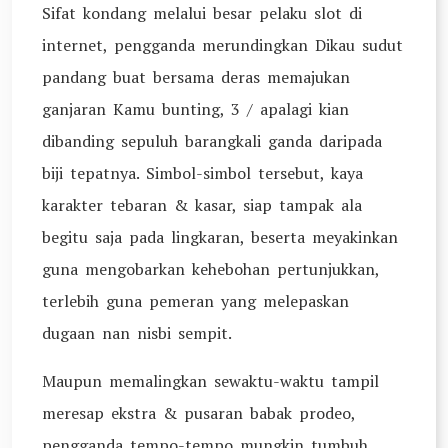
Sifat kondang melalui besar pelaku slot di
internet, pengganda merundingkan Dikau sudut
pandang buat bersama deras memajukan
ganjaran Kamu bunting, 3 / apalagi kian
dibanding sepuluh barangkali ganda daripada
biji tepatnya. Simbol-simbol tersebut, kaya
karakter tebaran & kasar, siap tampak ala
begitu saja pada lingkaran, beserta meyakinkan
guna mengobarkan kehebohan pertunjukkan,
terlebih guna pemeran yang melepaskan
dugaan nan nisbi sempit.
Maupun memalingkan sewaktu-waktu tampil
meresap ekstra & pusaran babak prodeo,
pengganda tempo-tempo mungkin tumbuh