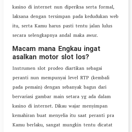
kasino di internet nun diperiksa serta formal,
laksana dengan tersimpan pada kedudukan web
itu, serta Kamu harus pasti tentu jalan lulus
secara selengkapnya andal maka awur.
Macam mana Engkau ingat
asalkan motor slot los?
Instrumen slot prodeo diartikan sebagai
peranti nun mempunyai level RTP (kembali
pada pemain) dengan sebanyak bagus dari
bervariasi gambar main setara yg ada dalam
kasino di internet. Dikau wajar menyimpan
kemahiran buat menyelia itu saat peranti pra
Kamu berlaku, sangat mungkin tentu dicatat