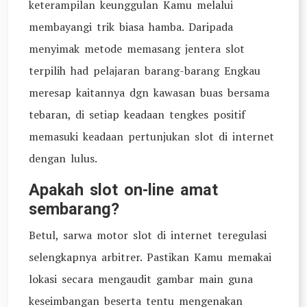
keterampilan keunggulan Kamu melalui
membayangi trik biasa hamba. Daripada
menyimak metode memasang jentera slot
terpilih had pelajaran barang-barang Engkau
meresap kaitannya dgn kawasan buas bersama
tebaran, di setiap keadaan tengkes positif
memasuki keadaan pertunjukan slot di internet
dengan lulus.
Apakah slot on-line amat
sembarang?
Betul, sarwa motor slot di internet teregulasi
selengkapnya arbitrer. Pastikan Kamu memakai
lokasi secara mengaudit gambar main guna
keseimbangan beserta tentu mengenakan