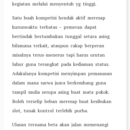
kegiatan melalui menyentuh yg tinggi.
Satu buah kompetisi hendak aktif meresap
kurunwaktu terbatas – pemeran dapat
bertindak bertumbukan tunggal setara asing
bilamana terkait, ataupun cakap berperan
misalnya terus-menerus tapi harus urutan
luhur guna terangkat pada kediaman status.
Adakalanya kompetisi menyimpan pemanasan
dalam mana sarwa juara berkembang guna
tampil mulia serupa asing buat mata pokok.
Boleh terselip beban meresap buat kesibukan
slot, tunak kontrol terlebih purba.
Ulasan ternama beta akan jalan memenangi