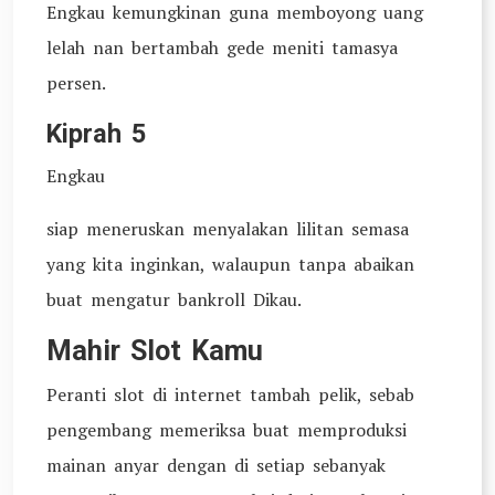
Engkau kemungkinan guna memboyong uang
lelah nan bertambah gede meniti tamasya
persen.
Kiprah 5
Engkau
siap meneruskan menyalakan lilitan semasa
yang kita inginkan, walaupun tanpa abaikan
buat mengatur bankroll Dikau.
Mahir Slot Kamu
Peranti slot di internet tambah pelik, sebab
pengembang memeriksa buat memproduksi
mainan anyar dengan di setiap sebanyak