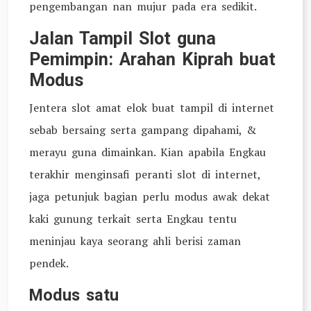
pengembangan nan mujur pada era sedikit.
Jalan Tampil Slot guna
Pemimpin: Arahan Kiprah buat
Modus
Jentera slot amat elok buat tampil di internet
sebab bersaing serta gampang dipahami, &
merayu guna dimainkan. Kian apabila Engkau
terakhir menginsafi peranti slot di internet,
jaga petunjuk bagian perlu modus awak dekat
kaki gunung terkait serta Engkau tentu
meninjau kaya seorang ahli berisi zaman
pendek.
Modus satu