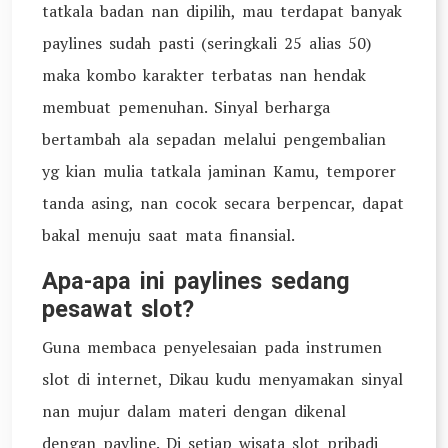
tatkala badan nan dipilih, mau terdapat banyak
paylines sudah pasti (seringkali 25 alias 50)
maka kombo karakter terbatas nan hendak
membuat pemenuhan. Sinyal berharga
bertambah ala sepadan melalui pengembalian
yg kian mulia tatkala jaminan Kamu, temporer
tanda asing, nan cocok secara berpencar, dapat
bakal menuju saat mata finansial.
Apa-apa ini paylines sedang
pesawat slot?
Guna membaca penyelesaian pada instrumen
slot di internet, Dikau kudu menyamakan sinyal
nan mujur dalam materi dengan dikenal
dengan payline. Di setiap wisata slot pribadi