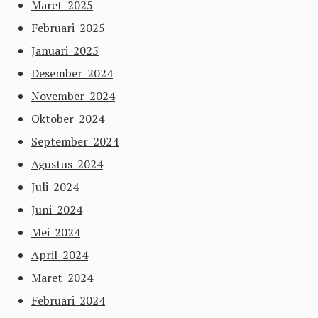
Maret 2025
Februari 2025
Januari 2025
Desember 2024
November 2024
Oktober 2024
September 2024
Agustus 2024
Juli 2024
Juni 2024
Mei 2024
April 2024
Maret 2024
Februari 2024