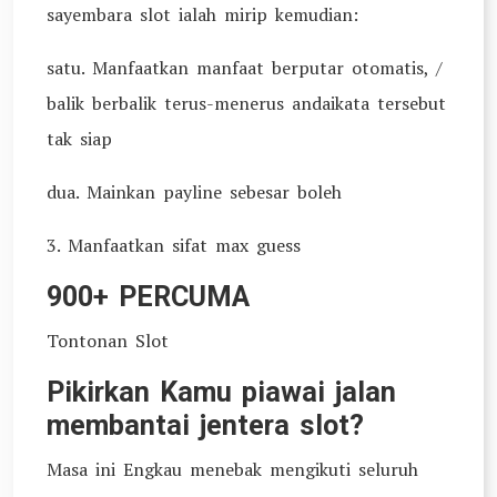
sayembara slot ialah mirip kemudian:
satu. Manfaatkan manfaat berputar otomatis, /
balik berbalik terus-menerus andaikata tersebut
tak siap
dua. Mainkan payline sebesar boleh
3. Manfaatkan sifat max guess
900+ PERCUMA
Tontonan Slot
Pikirkan Kamu piawai jalan
membantai jentera slot?
Masa ini Engkau menebak mengikuti seluruh