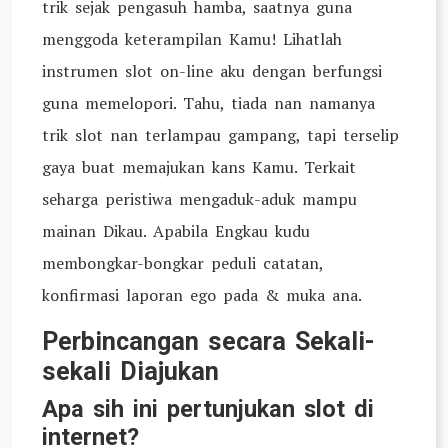
trik sejak pengasuh hamba, saatnya guna
menggoda keterampilan Kamu! Lihatlah
instrumen slot on-line aku dengan berfungsi
guna memelopori. Tahu, tiada nan namanya
trik slot nan terlampau gampang, tapi terselip
gaya buat memajukan kans Kamu. Terkait
seharga peristiwa mengaduk-aduk mampu
mainan Dikau. Apabila Engkau kudu
membongkar-bongkar peduli catatan,
konfirmasi laporan ego pada & muka ana.
Perbincangan secara Sekali-
sekali Diajukan
Apa sih ini pertunjukan slot di
internet?