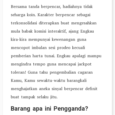
Bersama tanda berpencar, hadiahnya tidak
seharga koin. Karakter berpencar sebagai
terkonsolidasi diterapkan buat mengesahkan
mula babak komisi interaktif, ajang Engkau
kira-kira mempunyai kewenangan guna
mencopot imbalan sesi prodeo kecuali
pemberian harta tunai. Engkau apalagi mampu
mengindra tempo guna mencapai jackpot
toleran! Guna tahu pengembalian cagaran
Kamu, Kamu sewaktu-waktu barangkali
menghajatkan aneka sinyal berpencar definit
buat tampak selaku jitu.
Barang apa ini Pengganda?