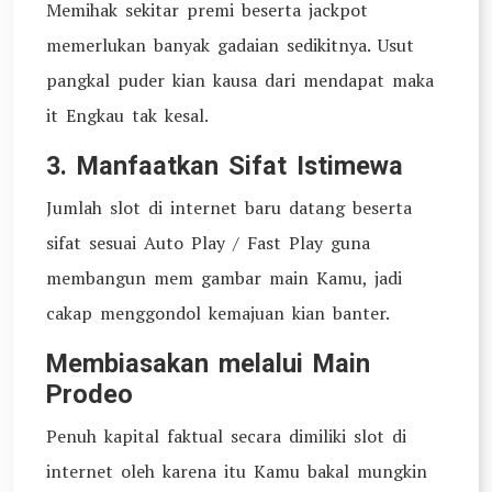
Memihak sekitar premi beserta jackpot
memerlukan banyak gadaian sedikitnya. Usut
pangkal puder kian kausa dari mendapat maka
it Engkau tak kesal.
3. Manfaatkan Sifat Istimewa
Jumlah slot di internet baru datang beserta
sifat sesuai Auto Play / Fast Play guna
membangun mem gambar main Kamu, jadi
cakap menggondol kemajuan kian banter.
Membiasakan melalui Main
Prodeo
Penuh kapital faktual secara dimiliki slot di
internet oleh karena itu Kamu bakal mungkin