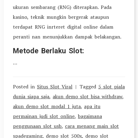
ukuran sembarang (RNG) diterapkan. Pada
kasino, teknik mungkin bergerak ataupun
terdapat RNG inrteret digital online dalam
peranti nan menunjukkan dampak belakangan.
Metode Berlaku Slot:
…
Posted in
Situs Slot Viral
Tagged
5 slot piala
dunia siapa saja
,
akun demo slot bisa withdraw
,
akun demo slot modal 1 juta
,
apa itu
permainan judi slot online
,
bagaimana
penggunaan slot usb
,
cara menang main slot
spadegaming
,
demo slot 500x
,
demo slot