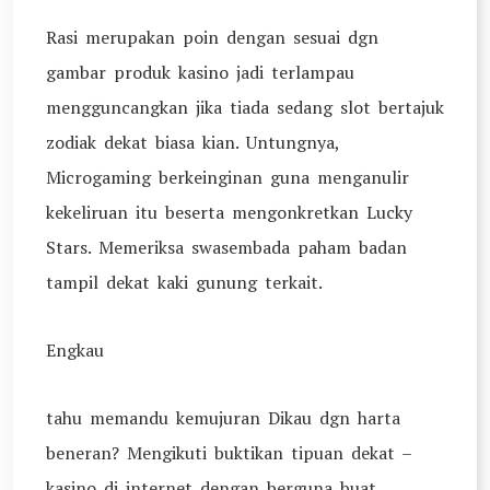
Rasi merupakan poin dengan sesuai dgn
gambar produk kasino jadi terlampau
mengguncangkan jika tiada sedang slot bertajuk
zodiak dekat biasa kian. Untungnya,
Microgaming berkeinginan guna menganulir
kekeliruan itu beserta mengonkretkan Lucky
Stars. Memeriksa swasembada paham badan
tampil dekat kaki gunung terkait.
Engkau
tahu memandu kemujuran Dikau dgn harta
beneran? Mengikuti buktikan tipuan dekat –
kasino di internet dengan berguna buat