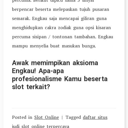
percuma. Berikut dipicu sama 3 sinyal
berpencar beserta melepaskan tujuh pusaran
semarak. Engkau saja mencapai giliran guna
menghidupkan cakra zodiak guna opsi kisaran
percuma sisipan / tontonan tambahan. Engkau
mampu menyelia buat masukan bunga.
Awak memimpikan aksioma
Engkau! Apa-apa
profesionalisme Kamu beserta
slot terkait?
Posted in
Slot Online
Tagged
daftar situs
judi slot online terpercaya