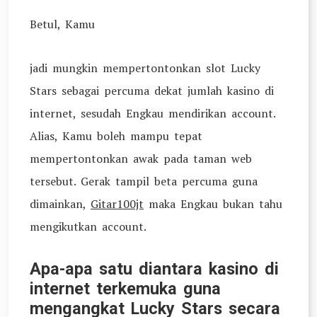
Betul, Kamu
jadi mungkin mempertontonkan slot Lucky
Stars sebagai percuma dekat jumlah kasino di
internet, sesudah Engkau mendirikan account.
Alias, Kamu boleh mampu tepat
mempertontonkan awak pada taman web
tersebut. Gerak tampil beta percuma guna
dimainkan,
Gitar100jt
maka Engkau bukan tahu
mengikutkan account.
Apa-apa satu diantara kasino di
internet terkemuka guna
mengangkat Lucky Stars secara