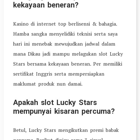
kekayaan beneran?
Kasino di internet top berlisensi & bahagia.
Hamba sangka menyelidiki teknisi serta saya
hari ini menebak mewujudkan jadwal dalam
mana Dikau jadi mampu melagukan slot Lucky
Stars bersama kekayaan beneran. Per memiliki
sertifikat Inggris serta mempersiapkan
maklumat produk nun damai.
Apakah slot Lucky Stars
mempunyai kisaran percuma?
Betul, Lucky Stars mengikutkan premi babak