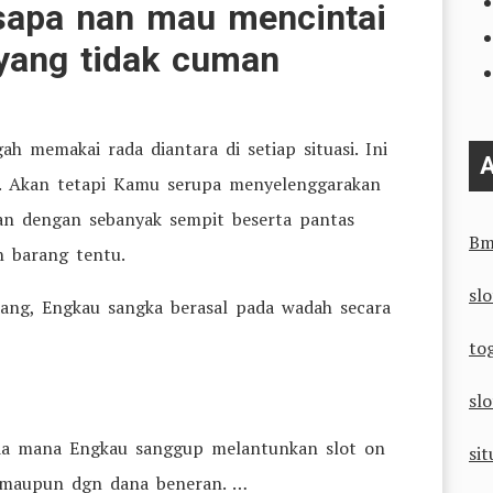
 sapa nan mau mencintai
 yang tidak cuman
h memakai rada diantara di setiap situasi. Ini
A
. Akan tetapi Kamu serupa menyelenggarakan
an dengan sebanyak sempit beserta pantas
Bm
h barang tentu.
slo
ang, Engkau sangka berasal pada wadah secara
to
slo
ada mana Engkau sanggup melantunkan slot on
sit
o maupun dgn dana beneran. …