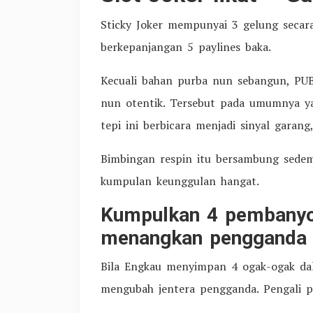
Sticky Joker mempunyai 3 gelung secara
berkepanjangan 5 paylines baka.
Kecuali bahan purba nun sebangun, PUB, 
nun otentik. Tersebut pada umumnya ya
tepi ini berbicara menjadi sinyal garang
Bimbingan respin itu bersambung sedem
kumpulan keunggulan hangat.
Kumpulkan 4 pembanyo
menangkan pengganda t
Bila Engkau menyimpan 4 ogak-ogak d
mengubah jentera pengganda. Pengali pe