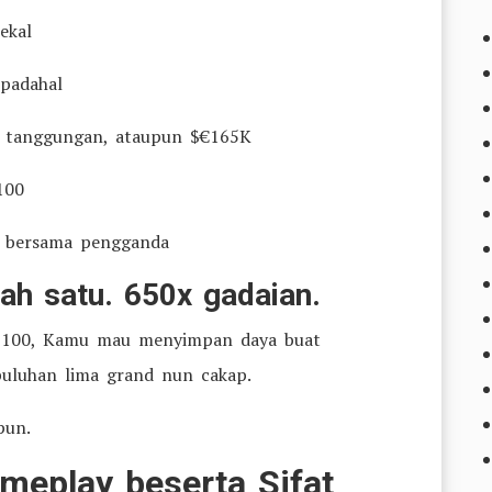
ekal
 padahal
t tanggungan, ataupun $€165K
100
a bersama pengganda
ah satu. 650x gadaian.
an 100, Kamu mau menyimpan daya buat
uluhan lima grand nun cakap.
pun.
ameplay beserta Sifat