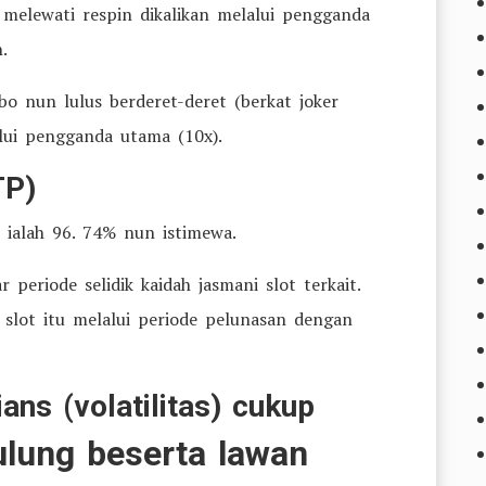
melewati respin dikalikan melalui pengganda
.
 nun lulus berderet-deret (berkat joker
ui pengganda utama (10x).
TP)
 ialah 96. 74% nun istimewa.
eriode selidik kaidah jasmani slot terkait.
slot itu melalui periode pelunasan dengan
ans (volatilitas) cukup
ulung beserta lawan