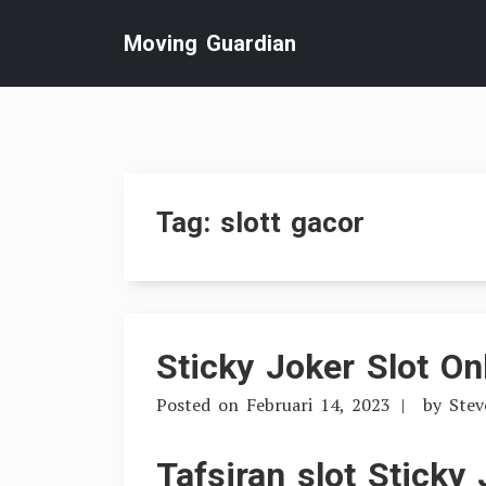
Skip
Moving Guardian
to
content
Tag:
slott gacor
Sticky Joker Slot On
Posted on
Februari 14, 2023
by
Ste
Tafsiran slot Sticky