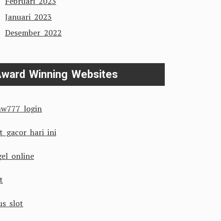
Februari 2023
Januari 2023
Desember 2022
ward Winning Websites
w777 login
t gacor hari ini
gel online
t
us slot