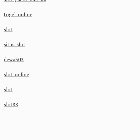
togel online
slot
situs slot
dewa303
slot online
slot
slot88