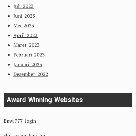
Juli 2023
Juni 2023
Mei 2023
April 2023
Maret 2023
Februari 2023
Januari 2023
Desember 2022
Award Winning Websites
Bmw777 login
slot gacor hari ini