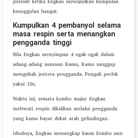
periode ketika Engkau mewujudkan kumpulan
keunggulan hangat.
Kumpulkan 4 pembanyol selama
masa respin serta menangkan
pengganda tinggi
Bila Engkau menyimpan 4 ogak-ogak dalam
adang-adang susunan Kamu, Kamu sanggup
mengubah jentera pengganda. Pengali perfek
yakni 10x.
Waktu ini, semata kombo mujur Engkau
melewati respin dikalikan melalui pengganda
yang kamu bayar dekat arah gelindingan.
Idealnya, Engkau menangkap kaum kombo nun