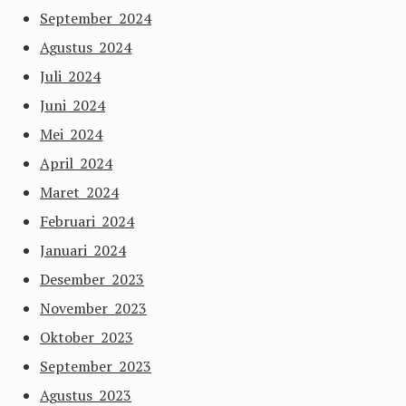
September 2024
Agustus 2024
Juli 2024
Juni 2024
Mei 2024
April 2024
Maret 2024
Februari 2024
Januari 2024
Desember 2023
November 2023
Oktober 2023
September 2023
Agustus 2023