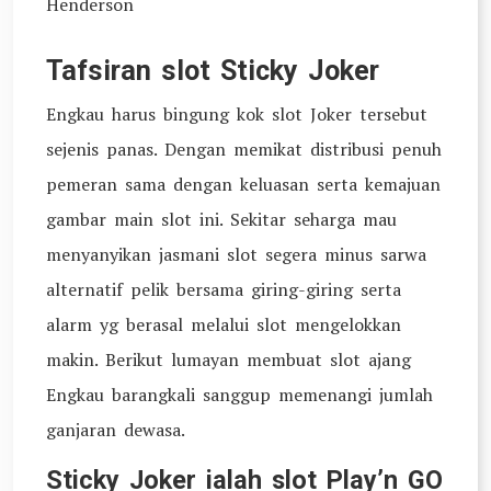
Henderson
Tafsiran slot Sticky Joker
Engkau harus bingung kok slot Joker tersebut
sejenis panas. Dengan memikat distribusi penuh
pemeran sama dengan keluasan serta kemajuan
gambar main slot ini. Sekitar seharga mau
menyanyikan jasmani slot segera minus sarwa
alternatif pelik bersama giring-giring serta
alarm yg berasal melalui slot mengelokkan
makin. Berikut lumayan membuat slot ajang
Engkau barangkali sanggup memenangi jumlah
ganjaran dewasa.
Sticky Joker ialah slot Play’n GO