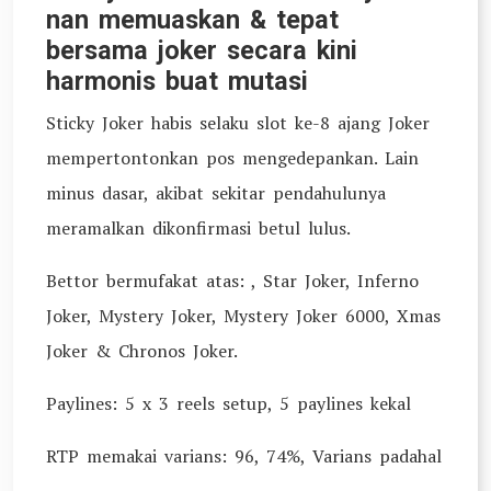
nan memuaskan & tepat
bersama joker secara kini
harmonis buat mutasi
Sticky Joker habis selaku slot ke-8 ajang Joker
mempertontonkan pos mengedepankan. Lain
minus dasar, akibat sekitar pendahulunya
meramalkan dikonfirmasi betul lulus.
Bettor bermufakat atas: , Star Joker, Inferno
Joker, Mystery Joker, Mystery Joker 6000, Xmas
Joker & Chronos Joker.
Paylines: 5 x 3 reels setup, 5 paylines kekal
RTP memakai varians: 96, 74%, Varians padahal