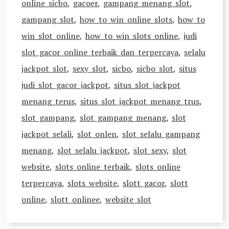
online sicbo
,
gacoer
,
gampang menang slot
,
gampang slot
,
how to win online slots
,
how to
win slot online
,
how to win slots online
,
judi
slot gacor online terbaik dan terpercaya
,
selalu
jackpot slot
,
sexy slot
,
sicbo
,
sicbo slot
,
situs
judi slot gacor jackpot
,
situs slot jackpot
menang terus
,
situs slot jackpot menang trus
,
slot gampang
,
slot gampang menang
,
slot
jackpot selali
,
slot onlen
,
slot selalu gampang
menang
,
slot selalu jackpot
,
slot sexy
,
slot
website
,
slots online terbaik
,
slots online
terpercaya
,
slots website
,
slott gacor
,
slott
online
,
slott onlinee
,
website slot