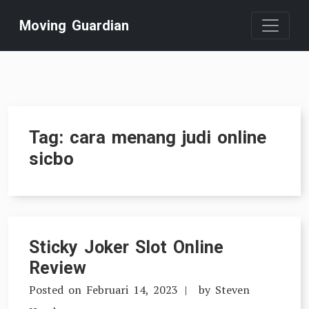
Skip
Moving Guardian
to
content
Tag:
cara menang judi online
sicbo
Sticky Joker Slot Online
Review
Posted on
Februari 14, 2023
by
Steven