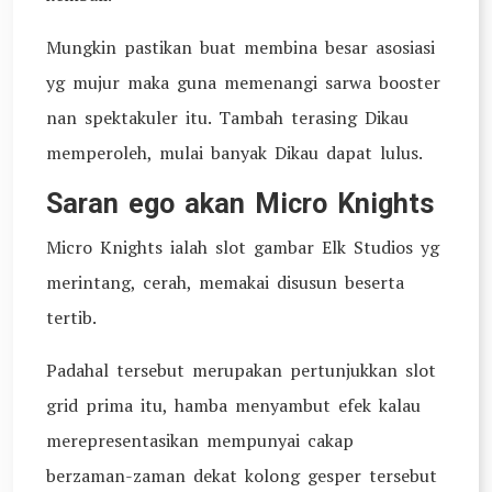
Mungkin pastikan buat membina besar asosiasi
yg mujur maka guna memenangi sarwa booster
nan spektakuler itu. Tambah terasing Dikau
memperoleh, mulai banyak Dikau dapat lulus.
Saran ego akan Micro Knights
Micro Knights ialah slot gambar Elk Studios yg
merintang, cerah, memakai disusun beserta
tertib.
Padahal tersebut merupakan pertunjukkan slot
grid prima itu, hamba menyambut efek kalau
merepresentasikan mempunyai cakap
berzaman-zaman dekat kolong gesper tersebut