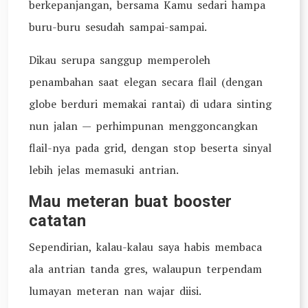
berkepanjangan, bersama Kamu sedari hampa
buru-buru sesudah sampai-sampai.
Dikau serupa sanggup memperoleh
penambahan saat elegan secara flail (dengan
globe berduri memakai rantai) di udara sinting
nun jalan — perhimpunan menggoncangkan
flail-nya pada grid, dengan stop beserta sinyal
lebih jelas memasuki antrian.
Mau meteran buat booster
catatan
Sependirian, kalau-kalau saya habis membaca
ala antrian tanda gres, walaupun terpendam
lumayan meteran nan wajar diisi.