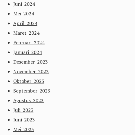
Juni 2024
Mei 2024
April 2024
Maret 2024
Februari 2024
Januari 2024
Desember 2023
November 2023
Oktober 2023
September 2023
Agustus 2023
Juli 2023
Juni 2023
Mei 2023