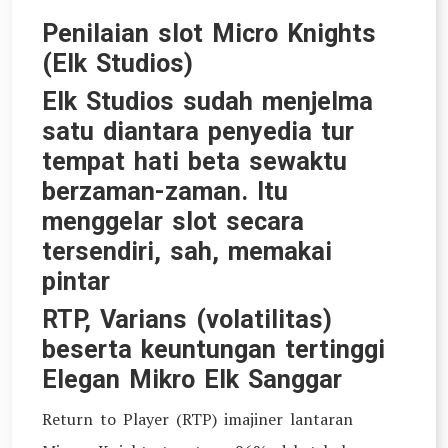
Penilaian slot Micro Knights
(Elk Studios)
Elk Studios sudah menjelma
satu diantara penyedia tur
tempat hati beta sewaktu
berzaman-zaman. Itu
menggelar slot secara
tersendiri, sah, memakai
pintar
RTP, Varians (volatilitas)
beserta keuntungan tertinggi
Elegan Mikro Elk Sanggar
Return to Player (RTP) imajiner lantaran