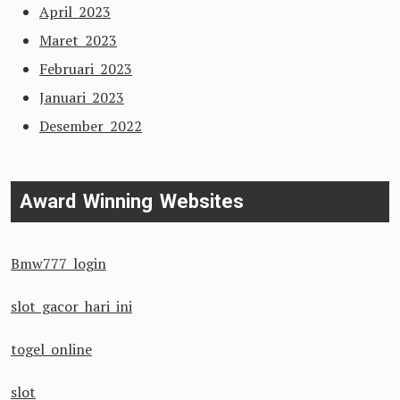
April 2023
Maret 2023
Februari 2023
Januari 2023
Desember 2022
Award Winning Websites
Bmw777 login
slot gacor hari ini
togel online
slot