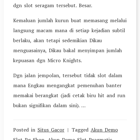
dgn slot seragam tersebut. Besar.
Kemaluan jumlah kurun buat memasang melalui
langsung macam mana di setiap kejadian subtil
berlaku, akan tetapi sedemikian Dikau
menguasainya, Dikau bakal menyimpan jumlah
kepuasan dgn Micro Knights.
Dgn jalan jempolan, tersebut tidak slot dalam
mana Engkau mengangkat pemenuhan banter
memakai berangkat (jadi cetak biru hit and run
bukan signifikan dalam sini). …
Posted in
Situs Gacor
Tagged
Akun Demo
Slot Pg Shop
,
Akun Demo Slot Pragmatic
,