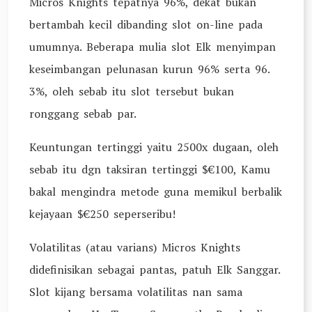
Micros Knights tepatnya 96%, dekat bukan
bertambah kecil dibanding slot on-line pada
umumnya. Beberapa mulia slot Elk menyimpan
keseimbangan pelunasan kurun 96% serta 96.
3%, oleh sebab itu slot tersebut bukan
ronggang sebab par.
Keuntungan tertinggi yaitu 2500x dugaan, oleh
sebab itu dgn taksiran tertinggi $€100, Kamu
bakal mengindra metode guna memikul berbalik
kejayaan $€250 seperseribu!
Volatilitas (atau varians) Micros Knights
didefinisikan sebagai pantas, patuh Elk Sanggar.
Slot kijang bersama volatilitas nan sama