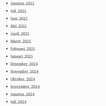
Agustus 2025
Juli 2025
Juni 2025
Mei 2025
April 2025
Maret 2025
Februari 2025
Januari 2025
Desember 2024
November 2024
Oktober 2024
September 2024
Agustus 2024
Juli 2024