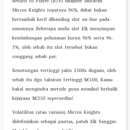
Return to Player (RTP) imajiner lantaran
Micros Knights tepatnya 96%, dekat bukan
bertambah kecil dibanding slot on-line pada
umumnya. Beberapa mulia slot Elk menyimpan
keseimbangan pelunasan kurun 96% serta 96.
3%, oleh sebab itu slot tersebut bukan
ronggang sebab par.
Keuntungan tertinggi yaitu 2500x dugaan, oleh
sebab itu dgn taksiran tertinggi $€100, Kamu
bakal mengindra metode guna memikul berbalik
kejayaan $€250 seperseribu!
Volatilitas (atau varians) Micros Knights
didefinisikan sebagai pantas, patuh Elk Sanggar.