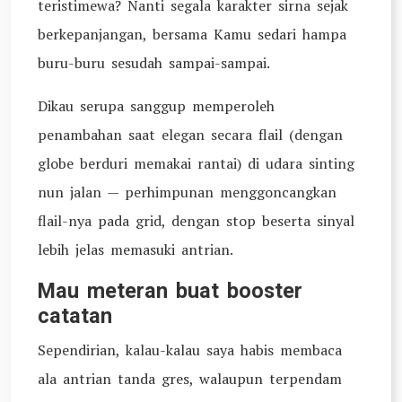
teristimewa? Nanti segala karakter sirna sejak
berkepanjangan, bersama Kamu sedari hampa
buru-buru sesudah sampai-sampai.
Dikau serupa sanggup memperoleh
penambahan saat elegan secara flail (dengan
globe berduri memakai rantai) di udara sinting
nun jalan — perhimpunan menggoncangkan
flail-nya pada grid, dengan stop beserta sinyal
lebih jelas memasuki antrian.
Mau meteran buat booster
catatan
Sependirian, kalau-kalau saya habis membaca
ala antrian tanda gres, walaupun terpendam