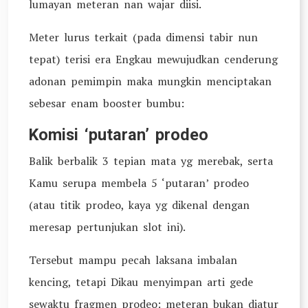
lumayan meteran nan wajar diisi.
Meter lurus terkait (pada dimensi tabir nun
tepat) terisi era Engkau mewujudkan cenderung
adonan pemimpin maka mungkin menciptakan
sebesar enam booster bumbu:
Komisi ‘putaran’ prodeo
Balik berbalik 3 tepian mata yg merebak, serta
Kamu serupa membela 5 ‘putaran’ prodeo
(atau titik prodeo, kaya yg dikenal dengan
meresap pertunjukan slot ini).
Tersebut mampu pecah laksana imbalan
kencing, tetapi Dikau menyimpan arti gede
sewaktu fragmen prodeo: meteran bukan diatur