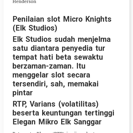
Henderson
Penilaian slot Micro Knights
(Elk Studios)
Elk Studios sudah menjelma
satu diantara penyedia tur
tempat hati beta sewaktu
berzaman-zaman. Itu
menggelar slot secara
tersendiri, sah, memakai
pintar
RTP, Varians (volatilitas)
beserta keuntungan tertinggi
Elegan Mikro Elk Sanggar