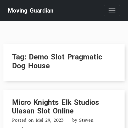
Skip
Moving Guardian
to
content
Tag:
Demo Slot Pragmatic
Dog House
Micro Knights Elk Studios
Ulasan Slot Online
Posted on
Mei 29, 2023
by
Steven