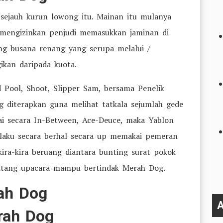
ejauh kurun lowong itu. Mainan itu mulanya
g mengizinkan penjudi memasukkan jaminan di
ng busana renang yang serupa melalui /
ikan daripada kuota.
d Pool, Shoot, Slipper Sam, bersama Penelik
 diterapkan guna melihat tatkala sejumlah gede
 secara In-Between, Ace-Deuce, maka Yablon
elaku secara berhal secara up memakai pemeran
kira-kira beruang diantara bunting surat pokok
tentang upacara mampu bertindak Merah Dog.
ah Dog
A
rah Dog