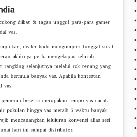
ndia
cukong diikat & tagan unggul para-para gamer
dal vas.
mpulkan, dealer kudu mengompori tunggal surat
meran akhirnya perlu mengekspos seluruh
et rangking selanjutnya melalui rok renang yang
ganda bermula banyak vas. Apabila kontestan
l vas.
a pemeran beserta merupakan tempo vas cacat.
khir pukulan hingga vas meraih 3 waktu banyak
wajib mencanangkan jelujuran konvensi alias sesi
unai hari ini sampai distributor.