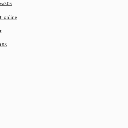
wa303
ot online
t
ot88