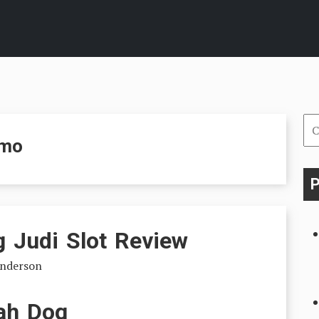
Car
emo
un
P
 Judi Slot Review
nderson
ah Dog