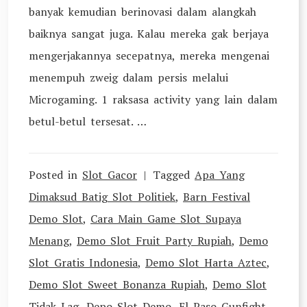
banyak kemudian berinovasi dalam alangkah
baiknya sangat juga. Kalau mereka gak berjaya
mengerjakannya secepatnya, mereka mengenai
menempuh zweig dalam persis melalui
Microgaming. 1 raksasa activity yang lain dalam
betul-betul tersesat. …
Posted in
Slot Gacor
Tagged
Apa Yang
Dimaksud Batig Slot Politiek
,
Barn Festival
Demo Slot
,
Cara Main Game Slot Supaya
Menang
,
Demo Slot Fruit Party Rupiah
,
Demo
Slot Gratis Indonesia
,
Demo Slot Harta Aztec
,
Demo Slot Sweet Bonanza Rupiah
,
Demo Slot
Tidak Lag
,
Depo Slot Demo
,
El Paso Gunfight