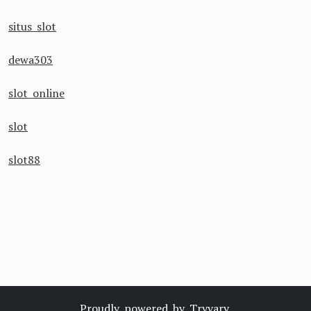
situs slot
dewa303
slot online
slot
slot88
Proudly powered by
Tryvary
.