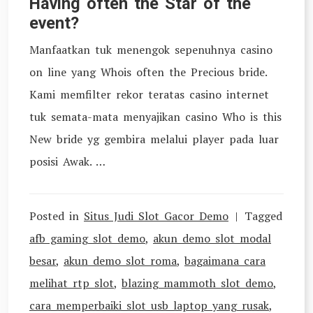
Having often the Star of the
event?
Manfaatkan tuk menengok sepenuhnya casino
on line yang Whois often the Precious bride.
Kami memfilter rekor teratas casino internet
tuk semata-mata menyajikan casino Who is this
New bride yg gembira melalui player pada luar
posisi Awak. …
Posted in
Situs Judi Slot Gacor Demo
Tagged
afb gaming slot demo
,
akun demo slot modal
besar
,
akun demo slot roma
,
bagaimana cara
melihat rtp slot
,
blazing mammoth slot demo
,
cara memperbaiki slot usb laptop yang rusak
,