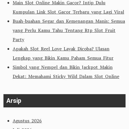
Main Slot Online Makin Gacor? Intip Dulu
Kumpulan Link Slot Gacor Terbaru yang Lagi Viral
Buah-buahan Segar dan Kemenangan Manis: Semua
yang Perlu Kamu Tahu Tentang Rtp Slot Fruit
Party
Apakah Slot Reel Love Layak Dicoba? Ulasan
Lengkap yang Bikin Kamu Paham Semua Fitur
Simbol yang Nempel dan Bikin Jackpot Makin
Dekat: Memahami Sticky Wild Dalam Slot Online
Arsip
Agustus 2026