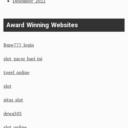
Desember 2022
Award Winning Websites
Bmw777 login
slot gacor hari ini
togel online
slot
situs slot
dewa303
slot online