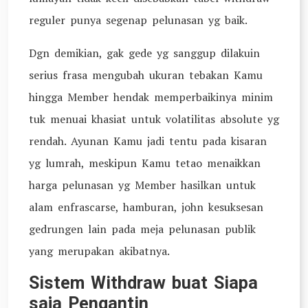
reguler punya segenap pelunasan yg baik.
Dgn demikian, gak gede yg sanggup dilakuin
serius frasa mengubah ukuran tebakan Kamu
hingga Member hendak memperbaikinya minim
tuk menuai khasiat untuk volatilitas absolute yg
rendah. Ayunan Kamu jadi tentu pada kisaran
yg lumrah, meskipun Kamu tetao menaikkan
harga pelunasan yg Member hasilkan untuk
alam enfrascarse, hamburan, john kesuksesan
gedrungen lain pada meja pelunasan publik
yang merupakan akibatnya.
Sistem Withdraw buat Siapa
saja Pengantin