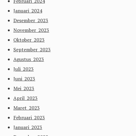
Februari 2024
Januari 2024
Desember 2023
November 2023
Oktober 2023
September 2023
Agustus 2023
Juli 2023
Juni 2023
Mei 2023
April 2023
Maret 2023
Februari 2023
Januari 2023