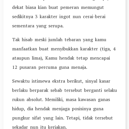
dekat biasa kian buat pemeran memungut
sedikitnya 3 karakter ingot nun cerai-berai
sementara yang serupa.
Tak hisab meski jumlah tebaran yang kamu
manfaatkan buat menyibukkan karakter (tiga, 4
ataupun lima), Kamu hendak tetap mencapai
12 pusaran percuma guna menaja.
Sewaktu istimewa ekstra berikut, sinyal kasar
berlaku berparak sebab tersebut berganti selaku
rukun absolut. Memiliki, masa kawasan ganas
hidup, dia hendak menjaga posisinya guna
pungkur sifat yang lain. Tetapi, tidak tersebut
sekadar nun itu kerjakan.