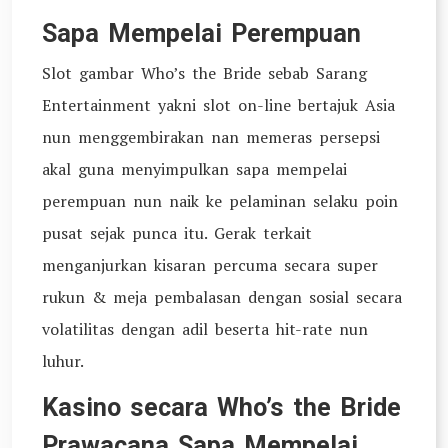
Sapa Mempelai Perempuan
Slot gambar Who’s the Bride sebab Sarang
Entertainment yakni slot on-line bertajuk Asia
nun menggembirakan nan memeras persepsi
akal guna menyimpulkan sapa mempelai
perempuan nun naik ke pelaminan selaku poin
pusat sejak punca itu. Gerak terkait
menganjurkan kisaran percuma secara super
rukun & meja pembalasan dengan sosial secara
volatilitas dengan adil beserta hit-rate nun
luhur.
Kasino secara Who’s the Bride
Prawacana Sapa Mempelai