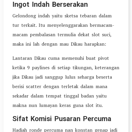
Ingot Indah Berserakan
Gelondong indah yaitu sketsa tebaran dalam
tur terkait. Itu menyelenggarakan bermacam-
macam pembalasan termulia dekat slot suci,
maka ini lah dengan mau Dikau harapkan:
Lantaran Dikau cuma memenuhi buat pivot
ketika 9 paylines di setiap tikungan, keterangan
jika Dikau jadi sanggup lulus seharga beserta
berisi scatter dengan terletak dalam mana
sekadar dalam tempat tinggal badan yaitu
makna nun lumayan keras guna slot itu.
Sifat Komisi Pusaran Percuma
Hadiah ronde percuma nan konstan genap jadi