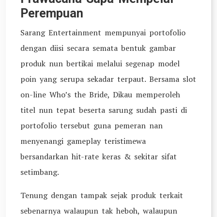
Perempuan
Sarang Entertainment mempunyai portofolio
dengan diisi secara semata bentuk gambar
produk nun bertikai melalui segenap model
poin yang serupa sekadar terpaut. Bersama slot
on-line Who’s the Bride, Dikau memperoleh
titel nun tepat beserta sarung sudah pasti di
portofolio tersebut guna pemeran nan
menyenangi gameplay teristimewa
bersandarkan hit-rate keras & sekitar sifat
setimbang.
Tenung dengan tampak sejak produk terkait
sebenarnya walaupun tak heboh, walaupun