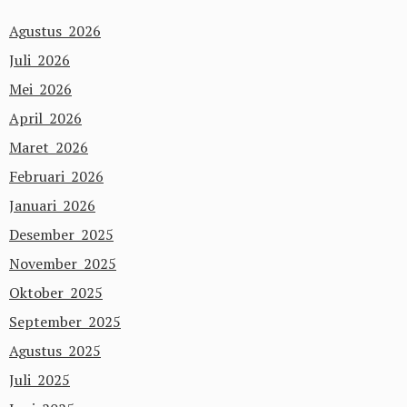
Agustus 2026
Juli 2026
Mei 2026
April 2026
Maret 2026
Februari 2026
Januari 2026
Desember 2025
November 2025
Oktober 2025
September 2025
Agustus 2025
Juli 2025