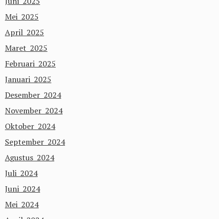
Juni 2025
Mei 2025
April 2025
Maret 2025
Februari 2025
Januari 2025
Desember 2024
November 2024
Oktober 2024
September 2024
Agustus 2024
Juli 2024
Juni 2024
Mei 2024