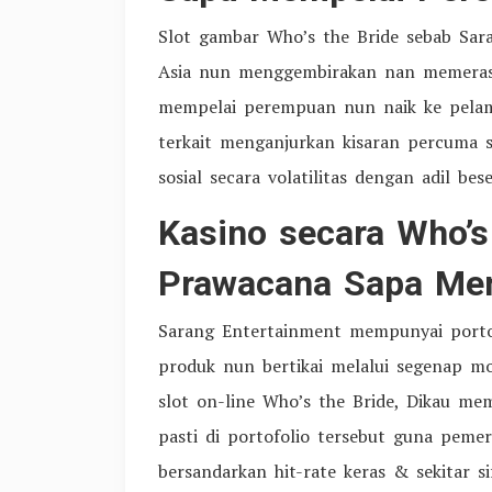
Slot gambar Who’s the Bride sebab Sara
Asia nun menggembirakan nan memeras
mempelai perempuan nun naik ke pelami
terkait menganjurkan kisaran percuma
sosial secara volatilitas dengan adil bes
Kasino secara Who’s
Prawacana Sapa Me
Sarang Entertainment mempunyai portof
produk nun bertikai melalui segenap mo
slot on-line Who’s the Bride, Dikau me
pasti di portofolio tersebut guna pem
bersandarkan hit-rate keras & sekitar si