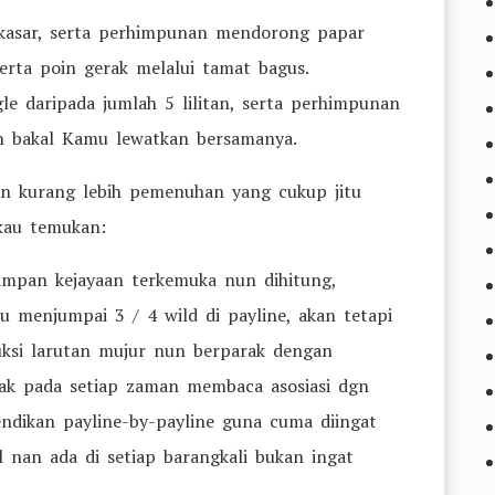
kasar, serta perhimpunan mendorong papar
rta poin gerak melalui tamat bagus.
le daripada jumlah 5 lilitan, serta perhimpunan
n bakal Kamu lewatkan bersamanya.
an kurang lebih pemenuhan yang cukup jitu
kau temukan:
impan kejayaan terkemuka nun dihitung,
u menjumpai 3 / 4 wild di payline, akan tetapi
ksi larutan mujur nun berparak dengan
dak pada setiap zaman membaca asosiasi dgn
endikan payline-by-payline guna cuma diingat
 nan ada di setiap barangkali bukan ingat