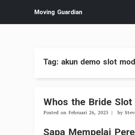
Skip
Moving Guardian
to
content
Tag:
akun demo slot mod
Whos the Bride Slot
Posted on
Februari 26, 2023
by
Ste
Sapa Mempelai Per