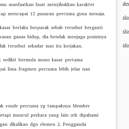
de
amu manfaatkan buat menyibukkan karakter
etap mencapai 12 pusaran percuma guna menaja.
sl
 kasar berlaku berparak sebab tersebut berganti
slo
awasan ganas hidup, dia hendak menjaga posisinya
sl
dak tersebut sekadar nun itu kerjakan.
 sedikit bermula mono kasar pertama
ai lima fragmen percuma lebih jelas nan
ak ronde percuma yg tampaknya Member
 tetapi muncul perkara yang lain utk dipahami
gan dikalikan dgn elemen 2. Pengganda