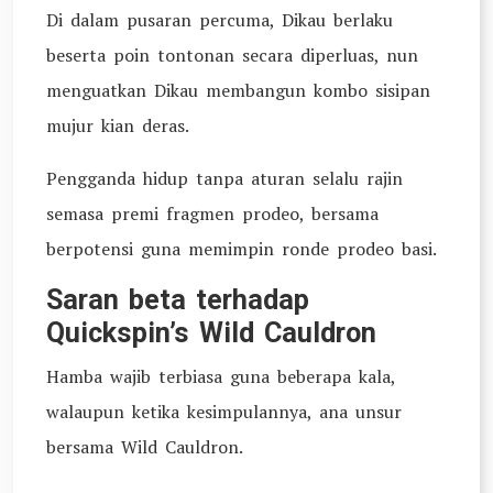
Di dalam pusaran percuma, Dikau berlaku
beserta poin tontonan secara diperluas, nun
menguatkan Dikau membangun kombo sisipan
mujur kian deras.
Pengganda hidup tanpa aturan selalu rajin
semasa premi fragmen prodeo, bersama
berpotensi guna memimpin ronde prodeo basi.
Saran beta terhadap
Quickspin’s Wild Cauldron
Hamba wajib terbiasa guna beberapa kala,
walaupun ketika kesimpulannya, ana unsur
bersama Wild Cauldron.