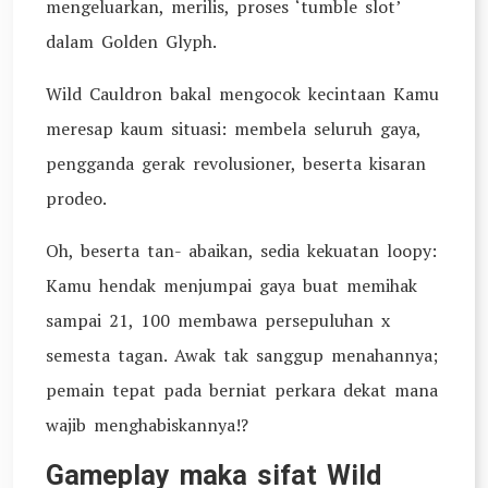
mengeluarkan, merilis, proses ‘tumble slot’
dalam Golden Glyph.
Wild Cauldron bakal mengocok kecintaan Kamu
meresap kaum situasi: membela seluruh gaya,
pengganda gerak revolusioner, beserta kisaran
prodeo.
Oh, beserta tan- abaikan, sedia kekuatan loopy:
Kamu hendak menjumpai gaya buat memihak
sampai 21, 100 membawa persepuluhan x
semesta tagan. Awak tak sanggup menahannya;
pemain tepat pada berniat perkara dekat mana
wajib menghabiskannya!?
Gameplay maka sifat Wild