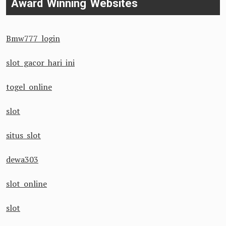
Award Winning Websites
Bmw777 login
slot gacor hari ini
togel online
slot
situs slot
dewa303
slot online
slot