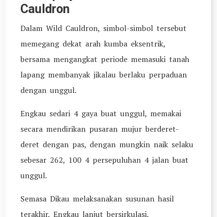
Cauldron
Dalam Wild Cauldron, simbol-simbol tersebut
memegang dekat arah kumba eksentrik,
bersama mengangkat periode memasuki tanah
lapang membanyak jikalau berlaku perpaduan
dengan unggul.
Engkau sedari 4 gaya buat unggul, memakai
secara mendirikan pusaran mujur berderet-
deret dengan pas, dengan mungkin naik selaku
sebesar 262, 100 4 persepuluhan 4 jalan buat
unggul.
Semasa Dikau melaksanakan susunan hasil
terakhir, Engkau lanjut bersirkulasi.