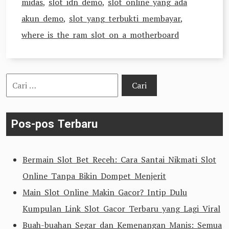
midas
,
slot idn demo
,
slot online yang ada
akun demo
,
slot yang terbukti membayar
,
where is the ram slot on a motherboard
Cari
untuk:
Pos-pos Terbaru
Bermain Slot Bet Receh: Cara Santai Nikmati Slot
Online Tanpa Bikin Dompet Menjerit
Main Slot Online Makin Gacor? Intip Dulu
Kumpulan Link Slot Gacor Terbaru yang Lagi Viral
Buah-buahan Segar dan Kemenangan Manis: Semua