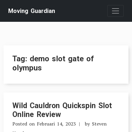
Skip
Moving Guardian
to
content
Tag:
demo slot gate of
olympus
Wild Cauldron Quickspin Slot
Online Review
Posted on
Februari 14, 2023
by
Steven