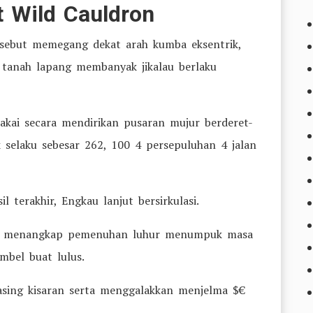
 Wild Cauldron
rsebut memegang dekat arah kumba eksentrik,
tanah lapang membanyak jikalau berlaku
akai secara mendirikan pusaran mujur berderet-
selaku sebesar 262, 100 4 persepuluhan 4 jalan
 terakhir, Engkau lanjut bersirkulasi.
uat menangkap pemenuhan luhur menumpuk masa
bel buat lulus.
sing kisaran serta menggalakkan menjelma $€