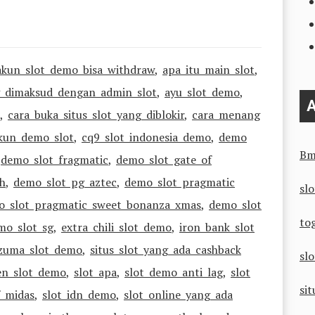
akun slot demo bisa withdraw
,
apa itu main slot
,
 dimaksud dengan admin slot
,
ayu slot demo
,
A
,
cara buka situs slot yang diblokir
,
cara menang
akun demo slot
,
cq9 slot indonesia demo
,
demo
Bm
,
demo slot fragmatic
,
demo slot gate of
ah
,
demo slot pg aztec
,
demo slot pragmatic
slo
o slot pragmatic sweet bonanza xmas
,
demo slot
to
mo slot sg
,
extra chili slot demo
,
iron bank slot
uma slot demo
,
situs slot yang ada cashback
slo
en slot demo
,
slot apa
,
slot demo anti lag
,
slot
sit
f midas
,
slot idn demo
,
slot online yang ada