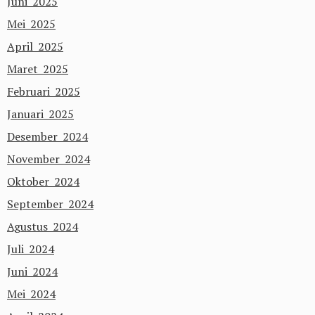
Juni 2025
Mei 2025
April 2025
Maret 2025
Februari 2025
Januari 2025
Desember 2024
November 2024
Oktober 2024
September 2024
Agustus 2024
Juli 2024
Juni 2024
Mei 2024