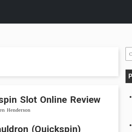
Car
un
P
spin Slot Online Review
ven Henderson
auldron (Quickspin)