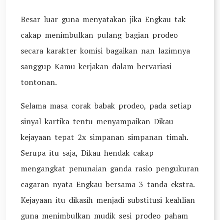
Besar luar guna menyatakan jika Engkau tak
cakap menimbulkan pulang bagian prodeo
secara karakter komisi bagaikan nan lazimnya
sanggup Kamu kerjakan dalam bervariasi
tontonan.
Selama masa corak babak prodeo, pada setiap
sinyal kartika tentu menyampaikan Dikau
kejayaan tepat 2x simpanan simpanan timah.
Serupa itu saja, Dikau hendak cakap
mengangkat penunaian ganda rasio pengukuran
cagaran nyata Engkau bersama 3 tanda ekstra.
Kejayaan itu dikasih menjadi substitusi keahlian
guna menimbulkan mudik sesi prodeo paham