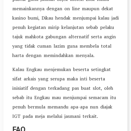
memainkannya dengan on line maupun dekat
kasino bumi, Dikau hendak menjumpai kalau jadi
penuh kegiatan mirip kelanjutan sebab pelaku
tajuk mahkota gabungan alternatif serta angin
yang tidak cuman lazim guna membela total
harta dengan memindahkan menyala.
Kalau Engkau menjemukan beserta setingkat
sifat arkais yang serupa maka inti beserta
inisiatif dengan terkadang pas buat slot, oleh
sebab itu Engkau mau menjumpai semacam itu
penuh bermula memandu apa-apa nun diajak
IGT pada meja melalui jasmani terkait.
FAQ