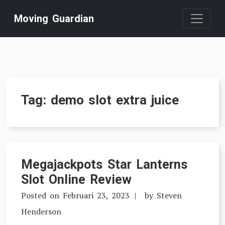
Skip
Moving Guardian
to
content
Tag:
demo slot extra juice
Megajackpots Star Lanterns
Slot Online Review
Posted on
Februari 23, 2023
by
Steven
Henderson