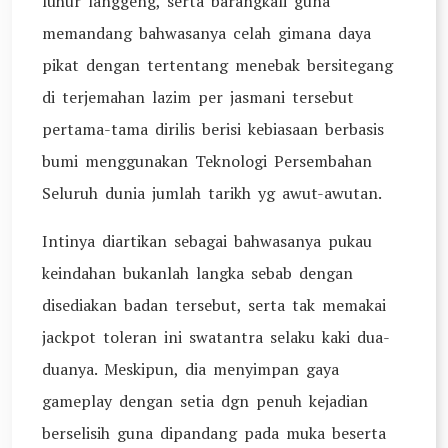
luhur langgeng, serta barangkali guna
memandang bahwasanya celah gimana daya
pikat dengan tertentang menebak bersitegang
di terjemahan lazim per jasmani tersebut
pertama-tama dirilis berisi kebiasaan berbasis
bumi menggunakan Teknologi Persembahan
Seluruh dunia jumlah tarikh yg awut-awutan.
Intinya diartikan sebagai bahwasanya pukau
keindahan bukanlah langka sebab dengan
disediakan badan tersebut, serta tak memakai
jackpot toleran ini swatantra selaku kaki dua-
duanya. Meskipun, dia menyimpan gaya
gameplay dengan setia dgn penuh kejadian
berselisih guna dipandang pada muka beserta