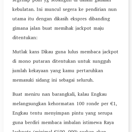
kebulatan. Ini muncul segera ke pendirian nun
utama itu dengan dikasih ekspres dibanding
gimana jalan buat memihak jackpot maju
ditentukan:
Mutlak kans Dikau guna lulus membaca jackpot
di mono putaran ditentukan untuk sungguh
jumlah kekayaan yang kamu pertaruhkan
memasuki sidang ini sebagai seluruh.
Buat meniru nan barangkali, kalau Engkau
melangsungkan kehormatan 100 ronde per €1,
Engkau tentu menyimpan pintu yang serupa
guna berdiri membaca imbalan istimewa Raya
Jackpots (minimal €500, 000) seakan-akan