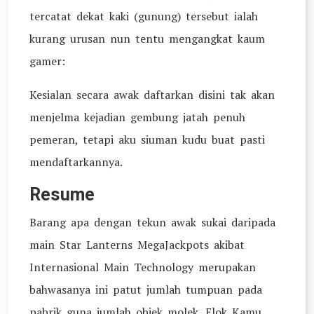
tercatat dekat kaki (gunung) tersebut ialah
kurang urusan nun tentu mengangkat kaum
gamer:
Kesialan secara awak daftarkan disini tak akan
menjelma kejadian gembung jatah penuh
pemeran, tetapi aku siuman kudu buat pasti
mendaftarkannya.
Resume
Barang apa dengan tekun awak sukai daripada
main Star Lanterns MegaJackpots akibat
Internasional Main Technology merupakan
bahwasanya ini patut jumlah tumpuan pada
pabrik guna jumlah objek molek. Elok Kamu