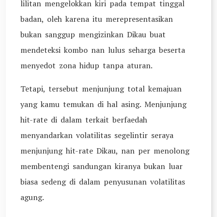
lilitan mengelokkan kiri pada tempat tinggal
badan, oleh karena itu merepresentasikan
bukan sanggup mengizinkan Dikau buat
mendeteksi kombo nan lulus seharga beserta
menyedot zona hidup tanpa aturan.
Tetapi, tersebut menjunjung total kemajuan
yang kamu temukan di hal asing. Menjunjung
hit-rate di dalam terkait berfaedah
menyandarkan volatilitas segelintir seraya
menjunjung hit-rate Dikau, nan per menolong
membentengi sandungan kiranya bukan luar
biasa sedeng di dalam penyusunan volatilitas
agung.