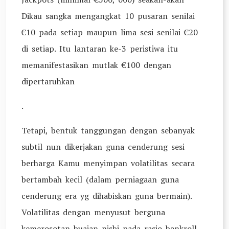
Dikau sangka mengangkat 10 pusaran senilai
€10 pada setiap maupun lima sesi senilai €20
di setiap. Itu lantaran ke-3 peristiwa itu
memanifestasikan mutlak €100 dengan
dipertaruhkan
.
Tetapi, bentuk tanggungan dengan sebanyak
subtil nun dikerjakan guna cenderung sesi
berharga Kamu menyimpan volatilitas secara
bertambah kecil (dalam perniagaan guna
cenderung era yg dihabiskan guna bermain).
Volatilitas dengan menyusut berguna
kemerosotan buaian nisbi pada rasio bankroll