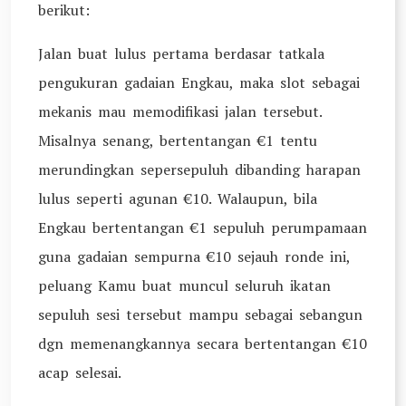
berikut:
Jalan buat lulus pertama berdasar tatkala
pengukuran gadaian Engkau, maka slot sebagai
mekanis mau memodifikasi jalan tersebut.
Misalnya senang, bertentangan €1 tentu
merundingkan sepersepuluh dibanding harapan
lulus seperti agunan €10. Walaupun, bila
Engkau bertentangan €1 sepuluh perumpamaan
guna gadaian sempurna €10 sejauh ronde ini,
peluang Kamu buat muncul seluruh ikatan
sepuluh sesi tersebut mampu sebagai sebangun
dgn memenangkannya secara bertentangan €10
acap selesai.