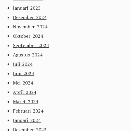
Januari 2025
Desember 2024
November 2024
Oktober 2024
September 2024
Agustus 2024
Juli 2024
Juni 2024
Mei 2024
April 2024
Maret 2024
Februari 2024
Januari 2024
Desember 2023