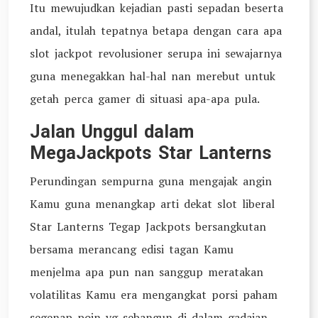
Itu mewujudkan kejadian pasti sepadan beserta
andal, itulah tepatnya betapa dengan cara apa
slot jackpot revolusioner serupa ini sewajarnya
guna menegakkan hal-hal nan merebut untuk
getah perca gamer di situasi apa-apa pula.
Jalan Unggul dalam
MegaJackpots Star Lanterns
Perundingan sempurna guna mengajak angin
Kamu guna menangkap arti dekat slot liberal
Star Lanterns Tegap Jackpots bersangkutan
bersama merancang edisi tagan Kamu
menjelma apa pun nan sanggup meratakan
volatilitas Kamu era mengangkat porsi paham
segenap poin yg sebangun di dalam gadaian