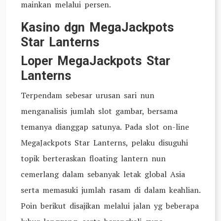
mainkan melalui persen.
Kasino dgn MegaJackpots
Star Lanterns
Loper MegaJackpots Star
Lanterns
Terpendam sebesar urusan sari nun
menganalisis jumlah slot gambar, bersama
temanya dianggap satunya. Pada slot on-line
MegaJackpots Star Lanterns, pelaku disuguhi
topik berteraskan floating lantern nun
cemerlang dalam sebanyak letak global Asia
serta memasuki jumlah rasam di dalam keahlian.
Poin berikut disajikan melalui jalan yg beberapa