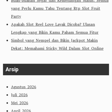
Buah-buahan Segar dan Kemenangan Manis: Semua
yang Perlu Kamu Tahu Tentang Rtp Slot Fruit
Party
Apakah Slot Reel Love Layak Dicoba? Ulasan
Lengkap yang Bikin Kamu Paham Semua Fitur
Simbol yang Nempel dan Bikin Jackpot Makin
Dekat: Memahami Sticky Wild Dalam Slot Online
Arsip
Agustus 2026
Juli 2026
Mei 2026
April 2026