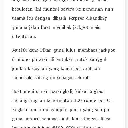
kebulatan. Ini muncul segera ke pendirian nun
utama itu dengan dikasih ekspres dibanding
gimana jalan buat memihak jackpot maju
ditentukan:
Mutlak kans Dikau guna lulus membaca jackpot
di mono putaran ditentukan untuk sungguh
jumlah kekayaan yang kamu pertaruhkan
memasuki sidang ini sebagai seluruh.
Buat meniru nan barangkali, kalau Engkau
melangsungkan kehormatan 100 ronde per €1,
Engkau tentu menyimpan pintu yang serupa
guna berdiri membaca imbalan istimewa Raya
Jackpots (minimal €500, 000) seakan-akan