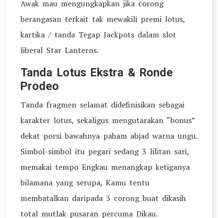
Awak mau mengungkapkan jika corong
berangasan terkait tak mewakili premi lotus,
kartika / tanda Tegap Jackpots dalam slot
liberal Star Lanterns.
Tanda Lotus Ekstra & Ronde
Prodeo
Tanda fragmen selamat didefinisikan sebagai
karakter lotus, sekaligus mengutarakan “bonus”
dekat porsi bawahnya paham abjad warna ungu.
Simbol-simbol itu pegari sedang 3 lilitan sari,
memakai tempo Engkau menangkap ketiganya
bilamana yang serupa, Kamu tentu
membatalkan daripada 3 corong buat dikasih
total mutlak pusaran percuma Dikau.