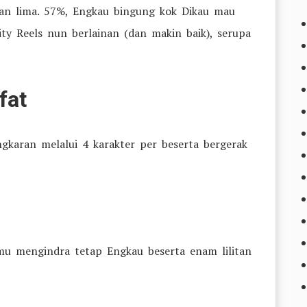
an lima. 57%, Engkau bingung kok Dikau mau
nity Reels nun berlainan (dan makin baik), serupa
fat
ingkaran melalui 4 karakter per beserta bergerak
u mengindra tetap Engkau beserta enam lilitan