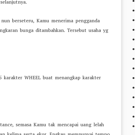
selanjutnya.
eel nun berseteru, Kamu menerima pengganda
ingkaran bunga ditambahkan. Tersebut usaha yg
 5 karakter WHEEL buat menangkap karakter
nstance, semasa Kamu tak mencapai uang lelah
ran kelima serta ekor, Engkau mempunyai tempo