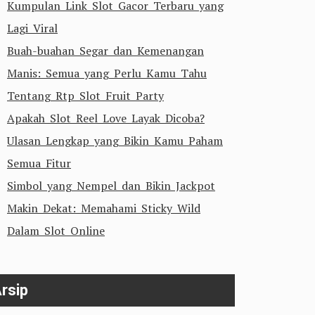
Kumpulan Link Slot Gacor Terbaru yang
Lagi Viral
Buah-buahan Segar dan Kemenangan
Manis: Semua yang Perlu Kamu Tahu
Tentang Rtp Slot Fruit Party
Apakah Slot Reel Love Layak Dicoba?
Ulasan Lengkap yang Bikin Kamu Paham
Semua Fitur
Simbol yang Nempel dan Bikin Jackpot
Makin Dekat: Memahami Sticky Wild
Dalam Slot Online
rsip