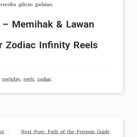
seribu giliran gadaian.
ls – Memihak & Lawan
 Zodiac Infinity Reels
,
reelplay
,
reels
,
zodiac
ot
Next Post:
Path of the Penguin Guide