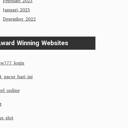
Februari 2023
Januari 2023
Desember 2022
ward Winning Websites
w777 login
t gacor hari ini
gel online
t
us slot