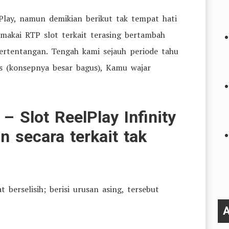
lPlay, namun demikian berikut tak tempat hati
makai RTP slot terkait terasing bertambah
bertentangan. Tengah kami sejauh periode tahu
s (konsepnya besar bagus), Kamu wajar
 – Slot ReelPlay Infinity
 secara terkait tak
berselisih; berisi urusan asing, tersebut
A