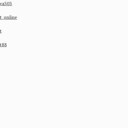
wa303
ot online
t
ot88