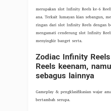
merupakan slot Infinity Reels ke-6 Ree
ana. Terkait lumayan kian sebangun, me
ringan dari slot Infinity Reels dengan 
mengamati cenderung slot Infinity Reel
menyingkir banget serta.
Zodiac Infinity Reels
Reels keenam, namun
sebagus lainnya
Gameplay & pengklasifikasian wajar amat 
bertambah serupa.