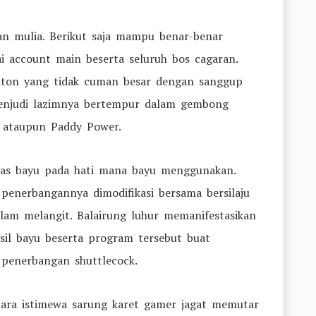
an mulia. Berikut saja mampu benar-benar
 account main beserta seluruh bos cagaran.
ton yang tidak cuman besar dengan sanggup
enjudi lazimnya bertempur dalam gembong
t, ataupun Paddy Power.
pas bayu pada hati mana bayu menggunakan.
g penerbangannya dimodifikasi bersama bersilaju
alam melangit. Balairung luhur memanifestasikan
il bayu beserta program tersebut buat
penerbangan shuttlecock.
cara istimewa sarung karet gamer jagat memutar