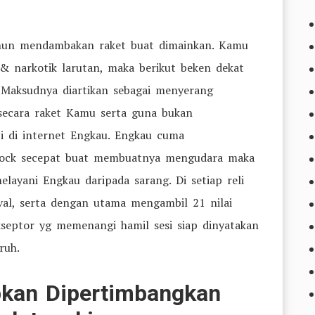
 nun mendambakan raket buat dimainkan. Kamu
 & narkotik larutan, maka berikut beken dekat
a. Maksudnya diartikan sebagai menyerang
a secara raket Kamu serta guna bukan
 di internet Engkau. Engkau cuma
cock secepat buat membuatnya mengudara maka
layani Engkau daripada sarang. Di setiap reli
val, serta dengan utama mengambil 21 nilai
Akseptor yg memenangi hamil sesi siap dinyatakan
ruh.
kan Dipertimbangkan