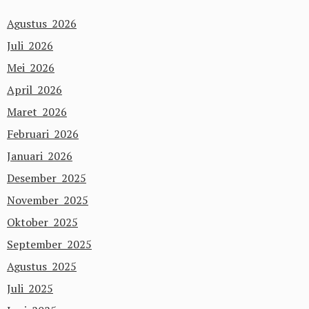
Agustus 2026
Juli 2026
Mei 2026
April 2026
Maret 2026
Februari 2026
Januari 2026
Desember 2025
November 2025
Oktober 2025
September 2025
Agustus 2025
Juli 2025