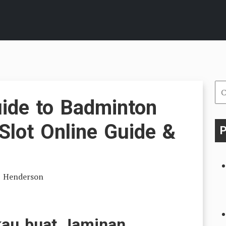
Car
uide to Badminton
un
 Slot Online Guide &
P
n Henderson
au buat Jaminan