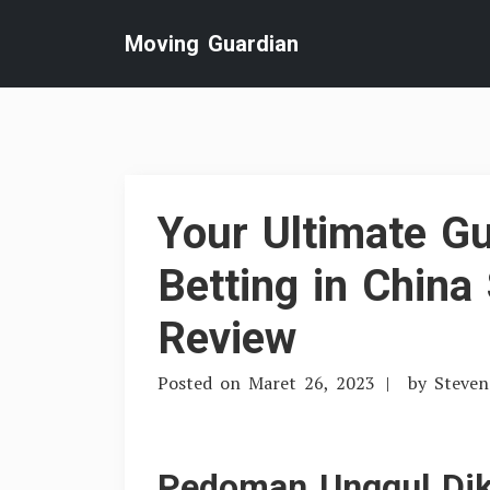
Skip
Moving Guardian
to
content
Your Ultimate G
Betting in China
Review
Posted on
Maret 26, 2023
by
Steve
Pedoman Unggul Dik