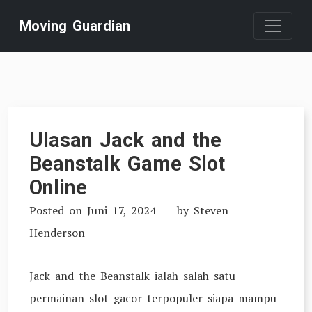
Skip
Moving Guardian
to
content
Ulasan Jack and the
Beanstalk Game Slot
Online
Posted on
Juni 17, 2024
by
Steven
Henderson
Jack and the Beanstalk ialah salah satu
permainan slot gacor terpopuler siapa mampu