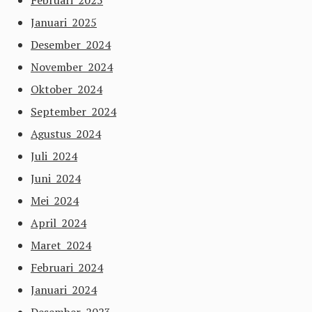
Februari 2025
Januari 2025
Desember 2024
November 2024
Oktober 2024
September 2024
Agustus 2024
Juli 2024
Juni 2024
Mei 2024
April 2024
Maret 2024
Februari 2024
Januari 2024