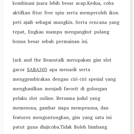
kombinasi juara lebih besar acap.Kedua, coba
aktifkan fitur free spin serta memperoleh ikon
peti ajaib sebagai mungkin. Serta rencana yang
tepat, Engkau mampu mengangkut pulang
bonus besar sebab permainan ini.
Jack and the Beanstalk merupakan gim slot
gacor
SABA303
apa menarik serta
menggembirakan dengan ciri-ciri spesial yang
menghasilkan menjadi favorit di golongan
pelaku slot online. Bersama judul yang
memesona, gambar siapa mempesona, dan
features menguntungkan, gim yang satu ini
patut guna diujicoba.Tidak Boleh bimbang