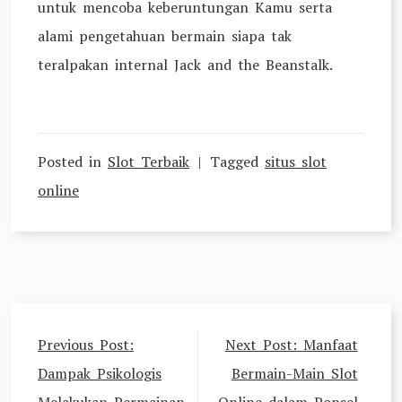
untuk mencoba keberuntungan Kamu serta
alami pengetahuan bermain siapa tak
teralpakan internal Jack and the Beanstalk.
Posted in
Slot Terbaik
Tagged
situs slot
online
Navigasi
Previous Post:
Next Post:
Manfaat
pos
Dampak Psikologis
Bermain-Main Slot