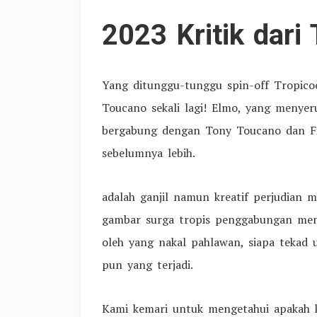
2023 Kritik dari 
Yang ditunggu-tunggu spin-off Tropic
Toucano sekali lagi! Elmo, yang menyer
bergabung dengan Tony Toucano dan Fi
sebelumnya lebih.
adalah ganjil namun kreatif perjudian m
gambar surga tropis penggabungan menj
oleh yang nakal pahlawan, siapa tekad 
pun yang terjadi.
Kami kemari untuk mengetahui apakah k