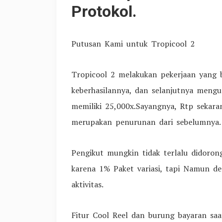
Protokol.
Putusan Kami untuk Tropicool 2
Tropicool 2 melakukan pekerjaan yang 
keberhasilannya, dan selanjutnya mengu
memiliki 25,000x.Sayangnya, Rtp sekar
merupakan penurunan dari sebelumnya.
Pengikut mungkin tidak terlalu didoro
karena 1% Paket variasi, tapi Namun dem
aktivitas.
Fitur Cool Reel dan burung bayaran saa