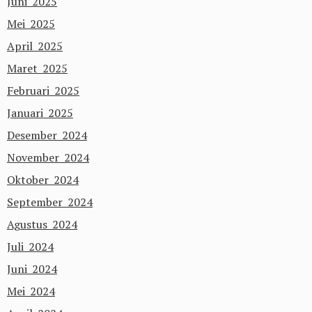
Juni 2025
Mei 2025
April 2025
Maret 2025
Februari 2025
Januari 2025
Desember 2024
November 2024
Oktober 2024
September 2024
Agustus 2024
Juli 2024
Juni 2024
Mei 2024