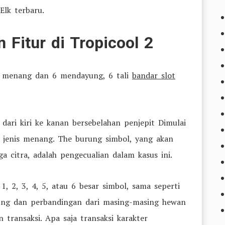
Elk terbaru.
 Fitur di Tropicool 2
uk menang dan 6 mendayung, 6 tali
bandar slot
dari kiri ke kanan bersebelahan penjepit Dimulai
uk jenis menang. The burung simbol, yang akan
 citra, adalah pengecualian dalam kasus ini.
, 2, 3, 4, 5, atau 6 besar simbol, sama seperti
rung dan perbandingan dari masing-masing hewan
ransaksi. Apa saja transaksi karakter