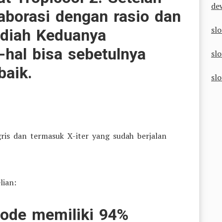
de
laborasi dengan rasio dan
sl
adiah Keduanya
-hal bisa sebetulnya
slo
baik.
sl
gris dan termasuk X-iter yang sudah berjalan
lian:
ode memiliki 94%