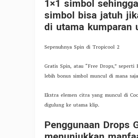
1×1 simbol sehingga
simbol bisa jatuh ji
di utama kumparan u
Sepenuhnya Spin di Tropicool 2
Gratis Spin, atau “Free Drops,” seperti
lebih bonus simbol muncul di mana saja
Ekstra elemen citra yang muncul di Coo
digulung ke utama klip.
Penggunaan Drops G
menunjukkan manfaat