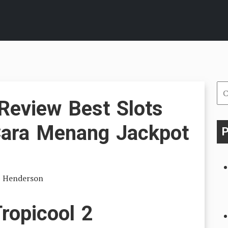
Car
 Review Best Slots
un
Cara Menang Jackpot
P
 Henderson
ropicool 2