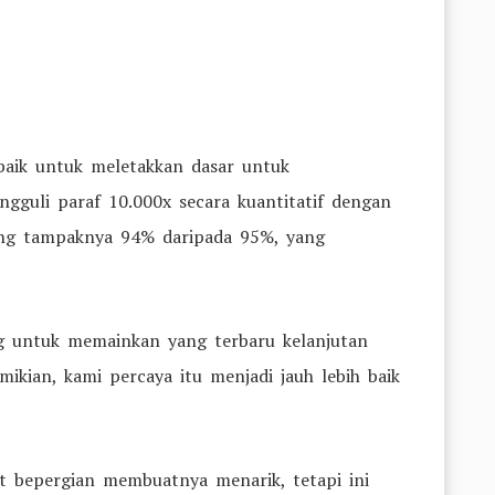
baik untuk meletakkan dasar untuk
ngguli paraf 10.000x secara kuantitatif dengan
ang tampaknya 94% daripada 95%, yang
ng untuk memainkan yang terbaru kelanjutan
ikian, kami percaya itu menjadi jauh lebih baik
t bepergian membuatnya menarik, tetapi ini