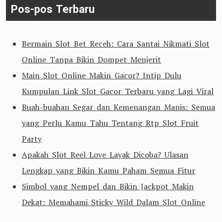
Pos-pos Terbaru
Bermain Slot Bet Receh: Cara Santai Nikmati Slot
Online Tanpa Bikin Dompet Menjerit
Main Slot Online Makin Gacor? Intip Dulu
Kumpulan Link Slot Gacor Terbaru yang Lagi Viral
Buah-buahan Segar dan Kemenangan Manis: Semua
yang Perlu Kamu Tahu Tentang Rtp Slot Fruit
Party
Apakah Slot Reel Love Layak Dicoba? Ulasan
Lengkap yang Bikin Kamu Paham Semua Fitur
Simbol yang Nempel dan Bikin Jackpot Makin
Dekat: Memahami Sticky Wild Dalam Slot Online