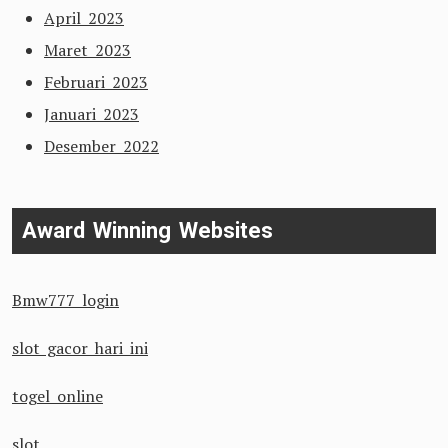
April 2023
Maret 2023
Februari 2023
Januari 2023
Desember 2022
Award Winning Websites
Bmw777 login
slot gacor hari ini
togel online
slot