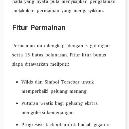
nada yang nyata pula menyisipkan pengalaman
melakukan permainan yang mengasyikkan.
Fitur Permainan
Permainan ini dilengkapi dengan 5 gulungan
serta 15 batas pelunasan. Fitur-fitur bonus
siapa ditawarkan meliputi:
Wilds dan Simbol Tersebar untuk
memperbaiki peluang menang
Putaran Gratis bagi peluang ekstra
mengoleksi kemenangan
Progresive Jackpot untuk hadiah gigantic