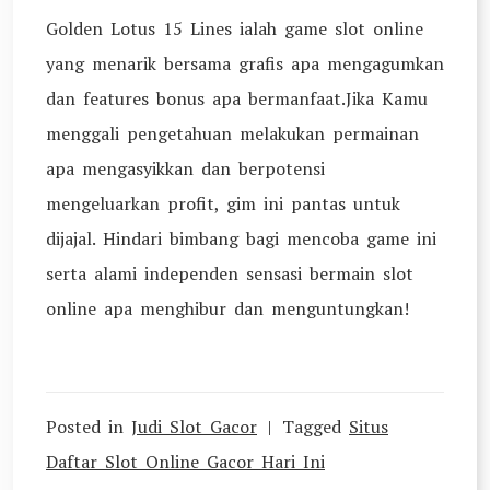
Golden Lotus 15 Lines ialah game slot online
yang menarik bersama grafis apa mengagumkan
dan features bonus apa bermanfaat.Jika Kamu
menggali pengetahuan melakukan permainan
apa mengasyikkan dan berpotensi
mengeluarkan profit, gim ini pantas untuk
dijajal. Hindari bimbang bagi mencoba game ini
serta alami independen sensasi bermain slot
online apa menghibur dan menguntungkan!
Posted in
Judi Slot Gacor
Tagged
Situs
Daftar Slot Online Gacor Hari Ini