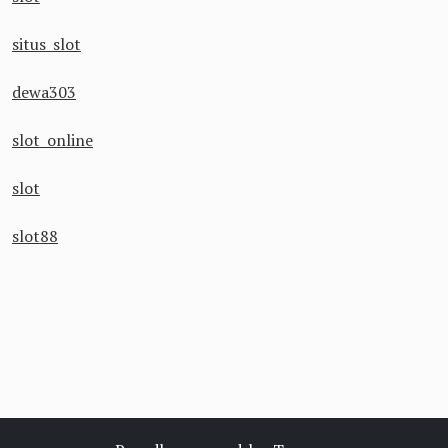
situs slot
dewa303
slot online
slot
slot88