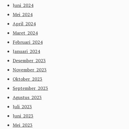
Juni 2024
Mei 2024
April 2024
Maret 2024
Februari 2024
Januari 2024
Desember 2023
November 2023
Oktober 2023
September 2023
Agustus 2023
Juli 2023
Juni 2023
Mei 2023