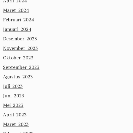
April 2024
Maret 2024
Februari 2024
Januari 2024
Desember 2023
November 2023
Oktober 2023
September 2023
Agustus 2023
Juli 2023
Juni 2023
Mei 2023
April 2023
Maret 2023