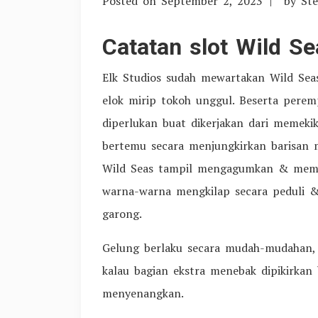
Posted on
September 2, 2023
by
St
Catatan slot Wild Se
Elk Studios sudah mewartakan Wild Sea
elok mirip tokoh unggul. Beserta pere
diperlukan buat dikerjakan dari memekik
bertemu secara menjungkirkan barisan
Wild Seas tampil mengagumkan & mempu
warna-warna mengkilap secara peduli 
garong.
Gelung berlaku secara mudah-mudahan,
kalau bagian ekstra menebak dipikirkan 
menyenangkan.