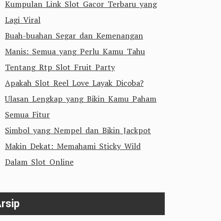
Kumpulan Link Slot Gacor Terbaru yang
Lagi Viral
Buah-buahan Segar dan Kemenangan
Manis: Semua yang Perlu Kamu Tahu
Tentang Rtp Slot Fruit Party
Apakah Slot Reel Love Layak Dicoba?
Ulasan Lengkap yang Bikin Kamu Paham
Semua Fitur
Simbol yang Nempel dan Bikin Jackpot
Makin Dekat: Memahami Sticky Wild
Dalam Slot Online
rsip