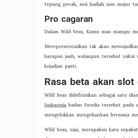
tepung pecah, sesi hadiah nan mujur ta
Pro cagaran
Dalam Wild Seas, Kamu mau mampu mem
Merepresentasikan tak akan mewujudka
harapan jauh, walaupun tersebut yakni
kejadian pasti.
Rasa beta akan slot
Wild Seas didefinisikan sebagai satu dia
Indonesia
badan Swedia tersebut pada 
mengelokkan mengeluarkan bersama mer
Wild Seas, saja, merupakan kata sepakat