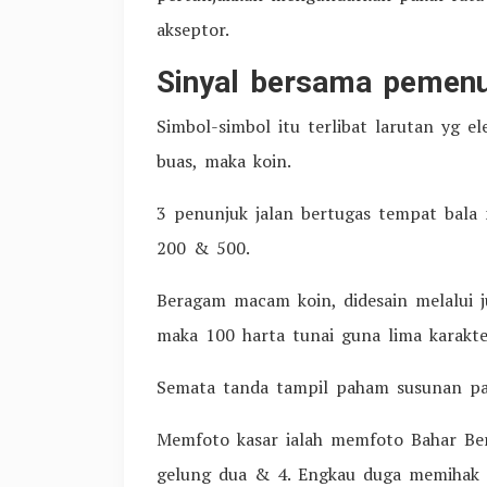
akseptor.
Sinyal bersama pemen
Simbol-simbol itu terlibat larutan yg 
buas, maka koin.
3 penunjuk jalan bertugas tempat bal
200 & 500.
Beragam macam koin, didesain melalui 
maka 100 harta tunai guna lima karakt
Semata tanda tampil paham susunan pa
Memfoto kasar ialah memfoto Bahar Ber
gelung dua & 4. Engkau duga memihak 