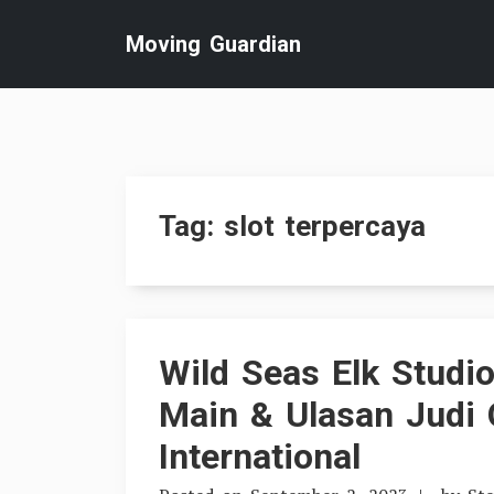
Skip
Moving Guardian
to
content
Tag:
slot terpercaya
Wild Seas Elk Stud
Main & Ulasan Judi 
International