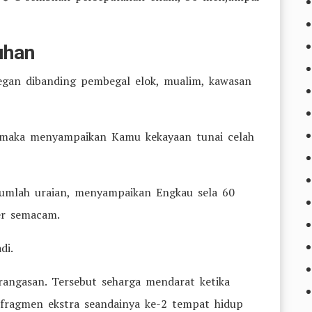
uhan
elegan dibanding pembegal elok, mualim, kawasan
a maka menyampaikan Kamu kekayaan tunai celah
jumlah uraian, menyampaikan Engkau sela 60
er semacam.
di.
angasan. Tersebut seharga mendarat ketika
fragmen ekstra seandainya ke-2 tempat hidup