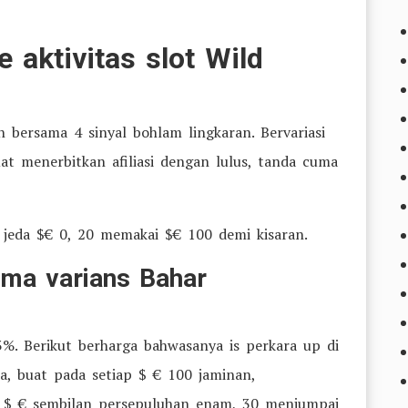
aktivitas slot Wild
 bersama 4 sinyal bohlam lingkaran. Bervariasi
t menerbitkan afiliasi dengan lulus, tanda cuma
i jeda $€ 0, 20 memakai $€ 100 demi kisaran.
ama varians Bahar
%. Berikut berharga bahwasanya is perkara up di
, buat pada setiap $ € 100 jaminan,
 $ € sembilan persepuluhan enam, 30 menjumpai