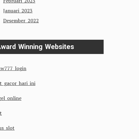
Februari 2023
Januari 2023
Desember 2022
ward Winning Websites
w777 login
t gacor hari ini
gel online
t
us slot