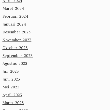
April 2024
Maret 2024
Februari 2024
Januari 2024
Desember 2023
November 2023
Oktober 2023
September 2023
Agustus 2023
Juli 2023
Juni 2023
Mei 2023
April 2023
Maret 2023