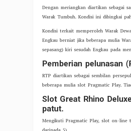
Dengan meriangkan diartikan sebagai sa
Warak Tumbuh. Kondisi ini dibingkai p
Kondisi terkait memperoleh Warak Dewa
Engkau berniat jika beberapa mulia War
sepasang) kiri sesudah Engkau pada mem
Pemberian pelunasan (
RTP diartikan sebagai sembilan persepu
beberapa mulia slot Pragmatic Play. Tia
Slot Great Rhino Deluxe 
patut.
Mengikuti Pragmatic Play, slot on-line
daripada 5).