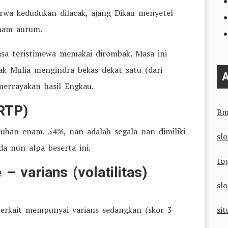
rwa kedudukan dilacak, ajang Dikau menyetel
aham aurum.
sa teristimewa memakai dirombak. Masa ini
ak Mulia mengindra bekas dekat satu (dari
A
ercayakan hasil Engkau.
RTP)
Bm
luhan enam. 54%, nan adalah segala nan dimiliki
slo
da nun alpa beserta ini.
to
– varians (volatilitas)
slo
 terkait mempunyai varians sedangkan (skor 3
sit