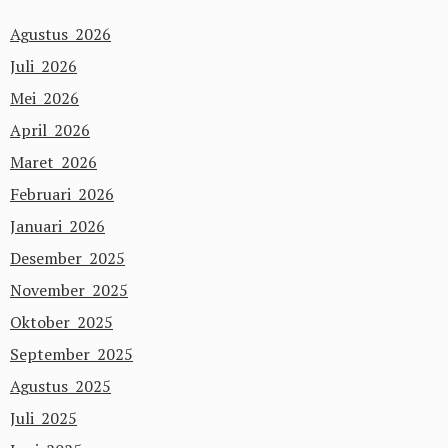
Agustus 2026
Juli 2026
Mei 2026
April 2026
Maret 2026
Februari 2026
Januari 2026
Desember 2025
November 2025
Oktober 2025
September 2025
Agustus 2025
Juli 2025