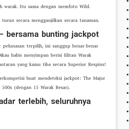
ah warak. Itu sama dengan memfoto Wild.
i turun secara mengganjilkan secara tanaman.
 – bersama bunting jackpot
 pelunasan terpilih, ini sanggup benar-benar
ikau habis menyimpan berisi lilitan Warak
taran yang kamu tiba secara Superior Respins!
berkompetisi buat mendeteksi jackpot: The Major
 500x (dengan 15 Warak Besar).
dar terlebih, seluruhnya