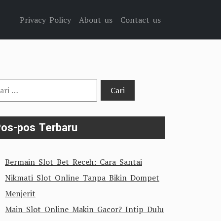
Privacy Policy
About us
Contact us
i
tuk:
os-pos Terbaru
Bermain Slot Bet Receh: Cara Santai
Nikmati Slot Online Tanpa Bikin Dompet
Menjerit
Main Slot Online Makin Gacor? Intip Dulu