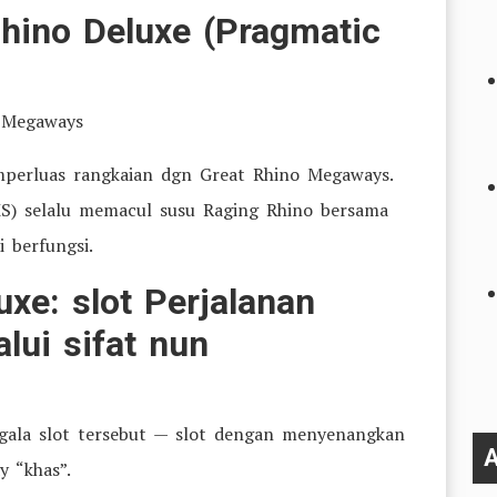
Rhino Deluxe (Pragmatic
 Megaways
mperluas rangkaian dgn Great Rhino Megaways.
S) selalu memacul susu Raging Rhino bersama
i berfungsi.
uxe: slot Perjalanan
lui sifat nun
egala slot tersebut — slot dengan menyenangkan
A
y “khas”.