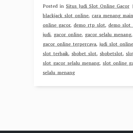
Posted in
Situs Judi Slot Online Gacor
blackjack slot online
,
cara menang main 
online gacor
,
demo rtp slot
,
demo slot 
judi
,
gacor online
,
gacor selalu menang
gacor online terpercaya
,
judi slot onlin
slot terbaik
,
sbobet slot
,
sbobetslot
,
slo
slot gacor selalu menang
,
slot online g
selalu menang