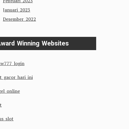
Februari 2023
Januari 2023
Desember 2022
ward Winning Websites
w777 login
t gacor hari ini
gel online
t
us slot