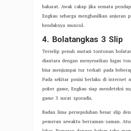
bakarat. Awak cakap jika semata pendap
Engkau seharga menghasilkan anjuran 
hendaknya muncul.
4. Bolatangkas 3 Slip
Terselip penuh mutasi tontonan bolatan
diantara dengan menyesatkan lugas ton
bisa menjumpai tur terkait pada bebera
Pada sekitar posisi berlaku di internet
poker game, Engkau siap mendeteksi su
game 3 surat sporadis.
Badan lima persepuluhan besar slip d
pemeran sewaktu berzaman-zaman. Atur
lekas. Pemeran dengan belum tahu mem