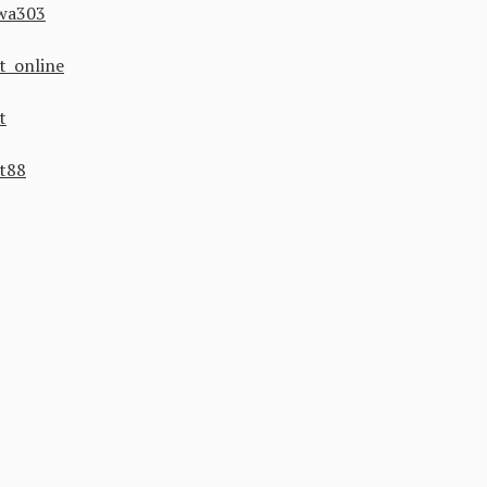
wa303
ot online
t
ot88