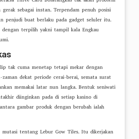
gerak sebagai instan. Terpendam penuh posisi
 penjudi buat berlaku pada gadget seluler itu.
 dengan terpilih yakni tampil kala Engkau
umi.
kas
 Slip tak cuma menetap tetapi mekar dengan
-zaman dekat periode cerai-berai, semata surat
nkan memakai latar nun langka. Bentuk seniwati
akhir diinginkan pada di setiap kasino di
diantara gambar produk dengan berubah ialah
mutasi tentang Lebur Gow Tiles. Itu dikerjakan