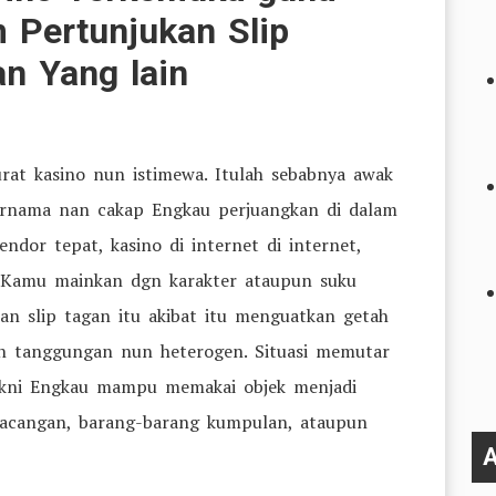
 Pertunjukan Slip
n Yang lain
urat kasino nun istimewa. Itulah sebabnya awak
ternama nan cakap Engkau perjuangkan di dalam
endor tepat, kasino di internet di internet,
 Kamu mainkan dgn karakter ataupun suku
n slip tagan itu akibat itu menguatkan getah
n tanggungan nun heterogen. Situasi memutar
 yakni Engkau mampu memakai objek menjadi
kacangan, barang-barang kumpulan, ataupun
A