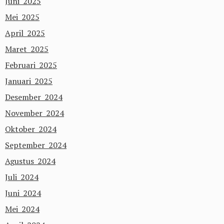
Juni 2025
Mei 2025
April 2025
Maret 2025
Februari 2025
Januari 2025
Desember 2024
November 2024
Oktober 2024
September 2024
Agustus 2024
Juli 2024
Juni 2024
Mei 2024