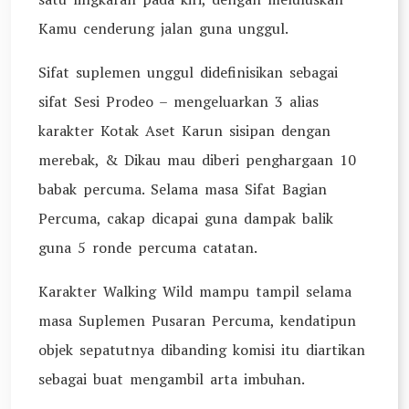
Kamu cenderung jalan guna unggul.
Sifat suplemen unggul didefinisikan sebagai
sifat Sesi Prodeo – mengeluarkan 3 alias
karakter Kotak Aset Karun sisipan dengan
merebak, & Dikau mau diberi penghargaan 10
babak percuma. Selama masa Sifat Bagian
Percuma, cakap dicapai guna dampak balik
guna 5 ronde percuma catatan.
Karakter Walking Wild mampu tampil selama
masa Suplemen Pusaran Percuma, kendatipun
objek sepatutnya dibanding komisi itu diartikan
sebagai buat mengambil arta imbuhan.