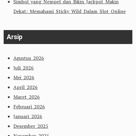
Simbol yang Nempel dan Bikin Jackpot Makin
Dekat: Memahami Sticky Wild Dalam Slot Online
Arsip
Agustus 2026
Juli 2026
Mei 2026
April 2026
Maret 2026
Februari 2026
Januari 2026
Desember 2025
November 2025