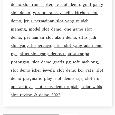
demo slot roma joker
,
fc slot demo
,
gold party
slot demo
,
gordon ramsay hell's kitchen slot
demo
,
jenis permainan slot yang mudah
menang
,
model slot demo
,
one game slot
demo
,
permainan slot akun demo
,
situs judi
slot yang terpercaya
,
situs slot yang ada demo
nya
,
situs slot yang deposit pulsa tanpa
potongan
,
slot demo gratis pg soft mahjong
,
slot demo joker jewels
,
slot demo koi gate
,
slot
demo pragmatic play
,
slot demo raja
,
slot itu
apa artinya
,
slot zeus demo rupiah
,
solar wilds
slot review & demo 2022