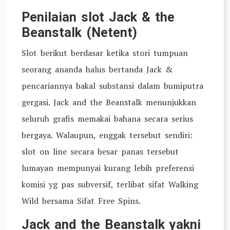
Penilaian slot Jack & the
Beanstalk (Netent)
Slot berikut berdasar ketika stori tumpuan
seorang ananda halus bertanda Jack &
pencariannya bakal substansi dalam bumiputra
gergasi. Jack and the Beanstalk menunjukkan
seluruh grafis memakai bahana secara serius
bergaya. Walaupun, enggak tersebut sendiri:
slot on line secara besar panas tersebut
lumayan mempunyai kurang lebih preferensi
komisi yg pas subversif, terlibat sifat Walking
Wild bersama Sifat Free Spins.
Jack and the Beanstalk yakni